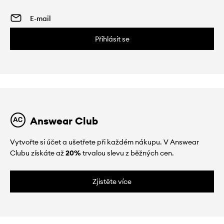
Přihlásit se
Answear Club
Vytvořte si účet a ušetřete při každém nákupu. V Answear
Clubu získáte až
20%
trvalou slevu z běžných cen.
Zjistěte více