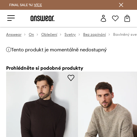
FINAL SALE %!
VÍCE
Ušetřete s Answear Club
Answear
On
Oblečení
Svetry
Bez zapínání
Bavlněný sve
Tento produkt je momentálně nedostupný
Prohlédněte si podobné produkty