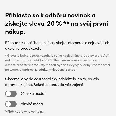
Přihlaste se k odběru novinek a
získejte slevu
20 %
** na svůj první
nákup.
Připojte se k naší komunitě a získejte informace o nejnovějších
akcích a produktech.
**Sleva je jednorázová, vztahuje se na nezlevněné produkty a platí při
nákupu v min. hodnotě 1 900 Kč. Slevu nelze kombinovat s jinými
akcemi a některé produkty mohou být ze slevy vyloučeny. Podrobnosti
na webové stránce:
produkty vyloučené z akce
Chceme, aby do vaší schránky přicházelo jen to, co vás
opravdu zajímá. Řekněte nám, zda vás zajímá:
Dámská móda
Pánská móda
Výběr nabídky je volitelný.