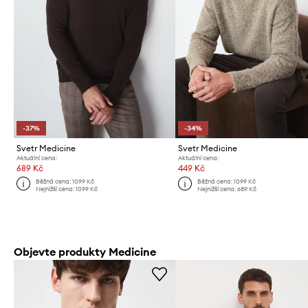
-37%
-34%
Svetr Medicine
Svetr Medicine
Aktuální cena:
Aktuální cena:
689 Kč
449 Kč
Běžná cena:
1099 Kč
Běžná cena:
1099 Kč
Nejnižší cena:
1099 Kč
Nejnižší cena:
689 Kč
Objevte produkty Medicine