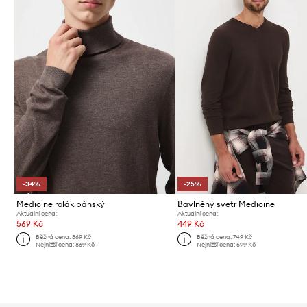
-34%
-25%
Medicine rolák pánský
Bavlněný svetr Medicine
Aktuální cena:
Aktuální cena:
569 Kč
449 Kč
Běžná cena:
869 Kč
Běžná cena:
749 Kč
Nejnižší cena:
869 Kč
Nejnižší cena:
599 Kč