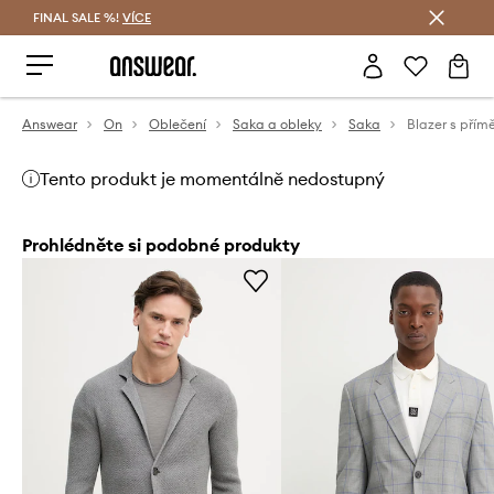
FINAL SALE %!
VÍCE
Ušetřete s Answear Club
Answear
On
Oblečení
Saka a obleky
Saka
Tento produkt je momentálně nedostupný
Prohlédněte si podobné produkty