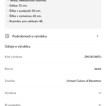
- Tenká, neelastická tkanina.
- Délka: 72 cm.
- Šířka v podpaží: 50 cm.
- Šířka v ramenou: 43 cm.
- Rozměry pro velikost: 48.
Podrobnosti o výrobku
Údaje o výrobku
Kód výrobce
2NUXUW01J
Barva
šedá
Značka
United Colors of Benetton
Výrobce
ID produktu