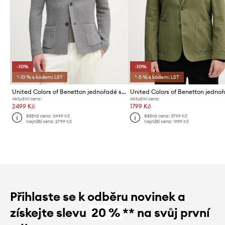
-10%
-10%
*-10 % s kódem: LST
*-5 % s kódem: LST
United Colors of Benetton jednořadé sako pánské s příměsí vlny
Aktuální cena:
Aktuální cena:
2499 Kč
1799 Kč
Běžná cena:
3499 Kč
Běžná cena:
3799 Kč
Nejnižší cena:
2799 Kč
Nejnižší cena:
1999 Kč
Přihlaste se k odběru novinek a
získejte slevu
20 %
** na svůj první