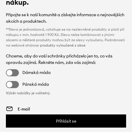
nákup.
Připojte se k naší komunitě a získejte informace o nejnovějších
akcích a produktech.
**Sleva je jednorázová, vztahuje se na nezlevněné produkty a platí při
nákupu v min. hodnotě 1 900 Kč. Slevu nelze kombinovat s jinými
akcemi a některé produkty mohou být ze slevy vyloučeny. Podrobnosti
na webové stránce:
produkty vyloučené z akce
Chceme, aby do vaší schránky přicházelo jen to, co vás
opravdu zajímá. Řekněte nám, zda vás zajímá:
Dámská móda
Pánská móda
Výběr nabídky je volitelný.
Přihlásit se