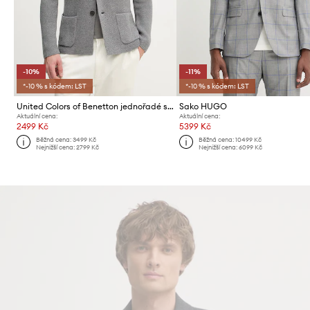
-10%
-11%
*-10 % s kódem: LST
*-10 % s kódem: LST
United Colors of Benetton jednořadé sako pánské s příměsí vlny
Sako HUGO
Aktuální cena:
Aktuální cena:
2499 Kč
5399 Kč
Běžná cena:
3499 Kč
Běžná cena:
10499 Kč
Nejnižší cena:
2799 Kč
Nejnižší cena:
6099 Kč