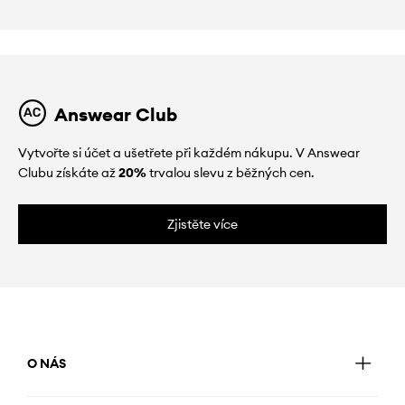
Answear Club
Vytvořte si účet a ušetřete při každém nákupu. V Answear
Clubu získáte až
20%
trvalou slevu z běžných cen.
Zjistěte více
O NÁS