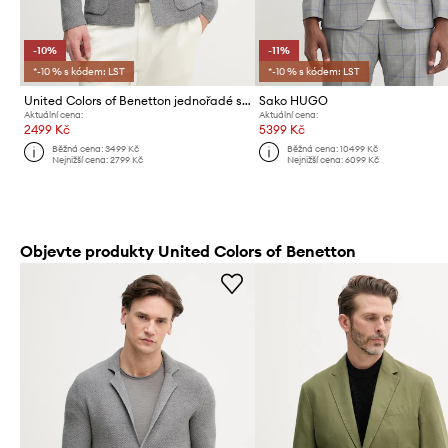
-10%
-11%
*-10 % s kódem: LST
*-10 % s kódem: LST
United Colors of Benetton jednořadé sako pánské s příměsí vlny
Sako HUGO
Aktuální cena:
Aktuální cena:
2499 Kč
5399 Kč
Běžná cena:
3499 Kč
Běžná cena:
10499 Kč
Nejnižší cena:
2799 Kč
Nejnižší cena:
6099 Kč
Objevte produkty United Colors of Benetton