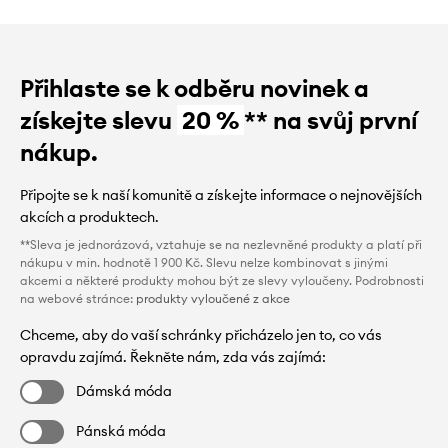
Přihlaste se k odběru novinek a
získejte slevu
20 %
** na svůj první
nákup.
Připojte se k naší komunitě a získejte informace o nejnovějších
akcích a produktech.
**Sleva je jednorázová, vztahuje se na nezlevněné produkty a platí při
nákupu v min. hodnotě 1 900 Kč. Slevu nelze kombinovat s jinými
akcemi a některé produkty mohou být ze slevy vyloučeny. Podrobnosti
na webové stránce:
produkty vyloučené z akce
Chceme, aby do vaší schránky přicházelo jen to, co vás
opravdu zajímá. Řekněte nám, zda vás zajímá:
Dámská móda
Pánská móda