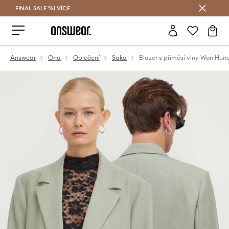
FINAL SALE %!
VÍCE
Ušetřete s Answear Club
Answear
Ona
Oblečení
Saka
Blazer s příměsí vlny Won Hun