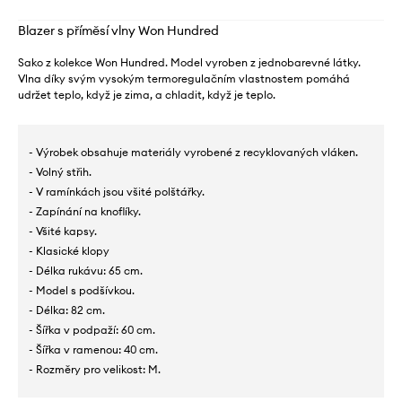
Blazer s příměsí vlny Won Hundred
Sako z kolekce Won Hundred. Model vyroben z jednobarevné látky.
Vlna díky svým vysokým termoregulačním vlastnostem pomáhá
udržet teplo, když je zima, a chladit, když je teplo.
- Výrobek obsahuje materiály vyrobené z recyklovaných vláken.
- Volný střih.
- V ramínkách jsou všité polštářky.
- Zapínání na knoflíky.
- Všité kapsy.
- Klasické klopy
- Délka rukávu: 65 cm.
- Model s podšívkou.
- Délka: 82 cm.
- Šířka v podpaží: 60 cm.
- Šířka v ramenou: 40 cm.
- Rozměry pro velikost: M.