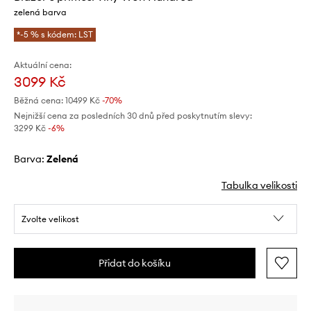
zelená barva
*-5 % s kódem: LST
Aktuální cena:
3099 Kč
Běžná cena:
10499 Kč
-70%
Nejnižší cena za posledních 30 dnů před poskytnutím slevy:
3299 Kč
 -6%
Barva:
zelená
Tabulka velikosti
Zvolte velikost
Přidat do košíku