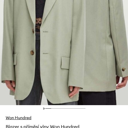
Won Hundred
Blazer s příměsí vlny Won Hundred