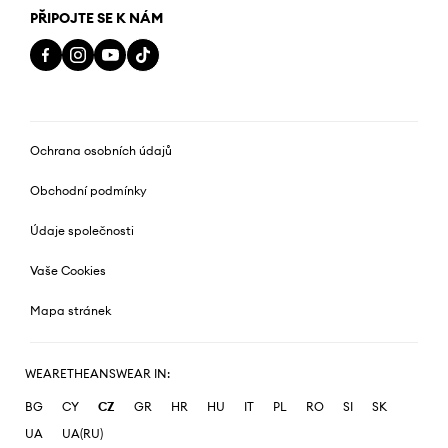
PŘIPOJTE SE K NÁM
Ochrana osobních údajů
Obchodní podmínky
Údaje společnosti
Vaše Cookies
Mapa stránek
WEARETHEANSWEAR IN:
BG
CY
CZ
GR
HR
HU
IT
PL
RO
SI
SK
UA
UA(RU)