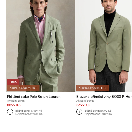
-10%
*-10 % s kódem: LST
*-10 % s kódem: LST
Plátěné sako Polo Ralph Lauren
Aktuální cena:
Aktuální cena:
8899 Kč
5699 Kč
Běžná cena:
19499 Kč
Běžná cena:
10990 Kč
Nejnižší cena:
9980 Kč
Nejnižší cena:
6099 Kč