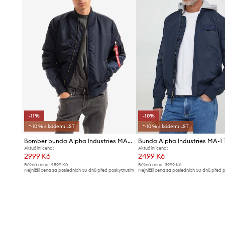
-11%
-10%
*-10 % s kódem: LST
*-10 % s kódem: LST
Bomber bunda Alpha Industries MA-1 VF 59 191118 07
Aktuální cena:
Aktuální cena:
2999 Kč
2499 Kč
Běžná cena:
4599 Kč
Běžná cena:
3999 Kč
Nejnižší cena za posledních 30 dnů před poskytnutím
Nejnižší cena za posledních 30 dnů před 
slevy:
3399 Kč
slevy:
2799 Kč