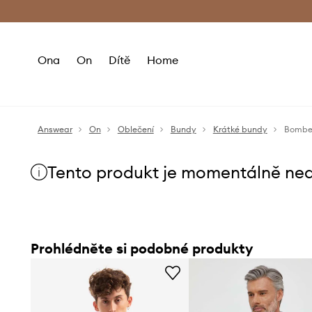
Premium Fashion Benefits
Doručení a vr
Ona
On
Dítě
Home
Answear
On
Oblečení
Bundy
Krátké bundy
Bomber
Tento produkt je momentálně ne
Prohlédněte si podobné produkty