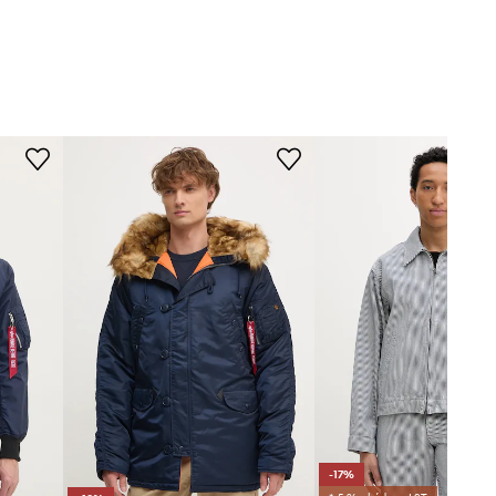
191103.07
ořnická modř
pha Industries
-17%