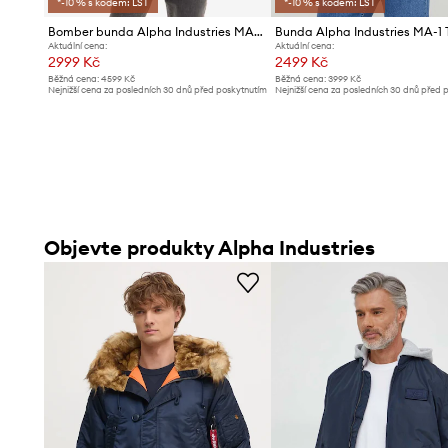
*-10 % s kódem: LST
*-10 % s kódem: LST
Bomber bunda Alpha Industries MA-1 VF 59 191118 07
Aktuální cena:
Aktuální cena:
2999 Kč
2499 Kč
Běžná cena:
4599 Kč
Běžná cena:
3999 Kč
Nejnižší cena za posledních 30 dnů před poskytnutím
Nejnižší cena za posledních 30 dnů před 
slevy:
3399 Kč
slevy:
2799 Kč
Objevte produkty Alpha Industries