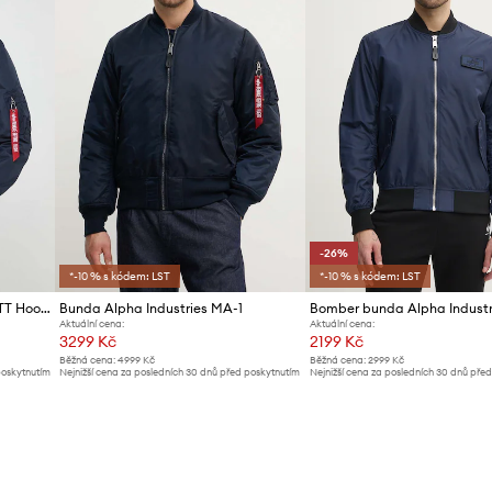
-26%
*-10 % s kódem: LST
*-10 % s kódem: LST
Bunda Alpha Industries MA-1 TT Hood
Bunda Alpha Industries MA-1
Aktuální cena:
Aktuální cena:
3299 Kč
2199 Kč
Běžná cena:
4999 Kč
Běžná cena:
2999 Kč
poskytnutím
Nejnižší cena za posledních 30 dnů před poskytnutím
Nejnižší cena za posledních 30 dnů pře
slevy:
3599 Kč
slevy:
2999 Kč