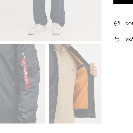
DO
VRÁ