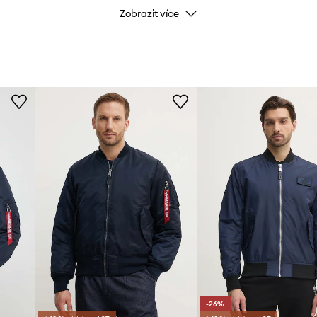
Zobrazit více
Kód výrobce
Barva
nám
Značka
Al
Výrobce
ID produktu
-26%