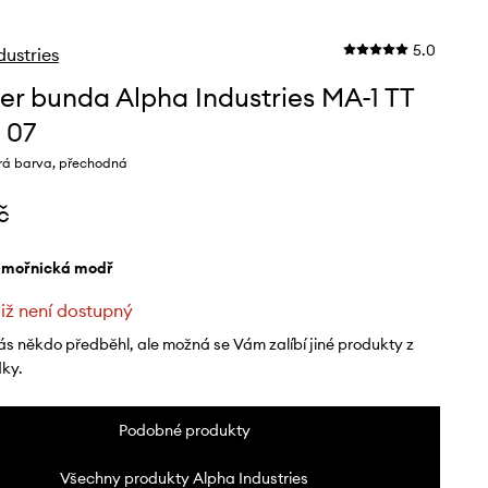
5.0
dustries
r bunda Alpha Industries MA-1 TT
 07
á barva, přechodná
č
ámořnická modř
již není dostupný
ás někdo předběhl, ale možná se Vám zalíbí jiné produkty z
dky.
Podobné produkty
Všechny produkty Alpha Industries