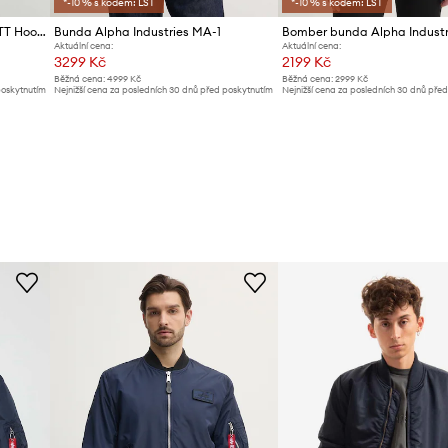
*-10 % s kódem: LST
*-10 % s kódem: LST
Bunda Alpha Industries MA-1 TT Hood
Bunda Alpha Industries MA-1
Aktuální cena:
Aktuální cena:
3299 Kč
2199 Kč
Běžná cena:
4999 Kč
Běžná cena:
2999 Kč
poskytnutím
Nejnižší cena za posledních 30 dnů před poskytnutím
Nejnižší cena za posledních 30 dnů pře
slevy:
3599 Kč
slevy:
2999 Kč