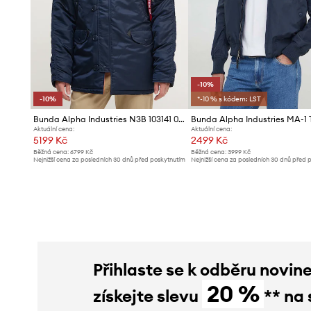
-10%
-10%
*-10 % s kódem: LST
Bunda Alpha Industries N3B 103141 07
Aktuální cena:
Aktuální cena:
5199 Kč
2499 Kč
Běžná cena:
6799 Kč
Běžná cena:
3999 Kč
Nejnižší cena za posledních 30 dnů před poskytnutím
Nejnižší cena za posledních 30 dnů před 
slevy:
5779 Kč
slevy:
2799 Kč
Přihlaste se k odběru novin
20 %
získejte slevu
** na 