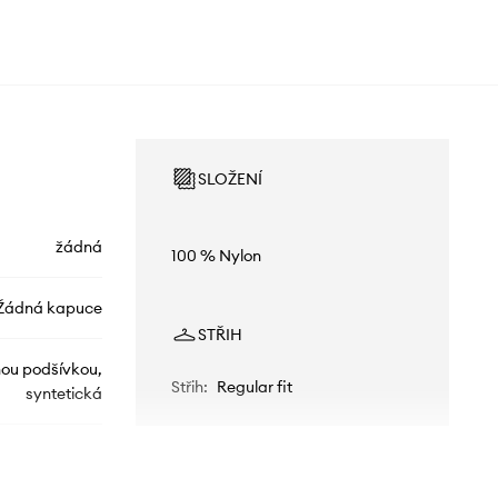
SLOŽENÍ
žádná
100 % Nylon
Žádná kapuce
STŘIH
nou podšívkou,
Střih
:
Regular fit
syntetická