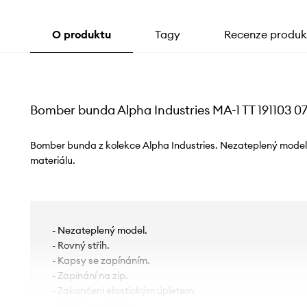
O produktu
Tagy
Recenze produk
Bomber bunda Alpha Industries MA-1 TT 191103 0
Bomber bunda z kolekce Alpha Industries. Nezateplený mode
materiálu.
- Nezateplený model.
- Rovný střih.
- Kapsy se zapínáním.
- Zapínání na zip.
- Zakončení elastickým úpletem.
- Model s podšívkou.