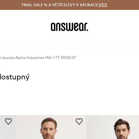
ácení zdarma (od 1800 Kč)
FINAL SALE % A VĚTŠÍ SLEVY V APLIKACI!
Doručení i do 24 h
VÍCE
Ušetřete s 
 bunda Alpha Industries MA-1 TT 191103 07
dostupný