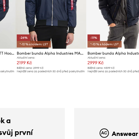
-26%
-11%
*-10 % s kódem: LST
*-10 % s kódem: LST
Bunda Alpha Industries MA-1 TT Hood
Bomber bunda Alpha Industries MA-1 TTC
Aktuální cena:
Aktuální cena:
2199 Kč
2999 Kč
Běžná cena:
2999 Kč
Běžná cena:
4599 Kč
poskytnutím
Nejnižší cena za posledních 30 dnů před poskytnutím
Nejnižší cena za posledních 30 dnů pře
slevy:
2999 Kč
slevy:
3399 Kč
ek a
svůj první
Answear