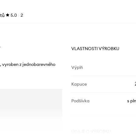
tů
5.0
2
7
VLASTNOSTI VÝROBKU
l, vyroben z jednobarevného
Výplň
Kapuce
Podšívka
s pl
ÚDAJE O VÝROBKU