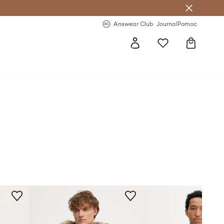
Answear Club
- 20 % na první objednávku
Answear Club
Journal
Pomoc