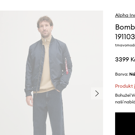
Alpha In
Bombe
191103
tmavomodr
3399 K
Barva:
n
Produkt 
Bohužel V
naší nabí