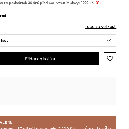
na za posledních 30 dnů před poskytnutím slevy:
2799 Kč
 -3%
erná
Tabulka velikosti
likost
Přidat do košíku
SALE %
Stáhnout aplikaci
 kódem: LST při nákupu za min. 2 200 Kč.