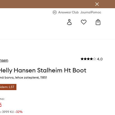
Answear Club
- 20 % na první objednávku
Answear Club
Journal
Pomoc
4.0
nsen
Helly Hansen Stalheim Ht Boot
ná barva, lehce zateplené, 11851
kódem: LST
na:
č
:
3999 Kč
-32%