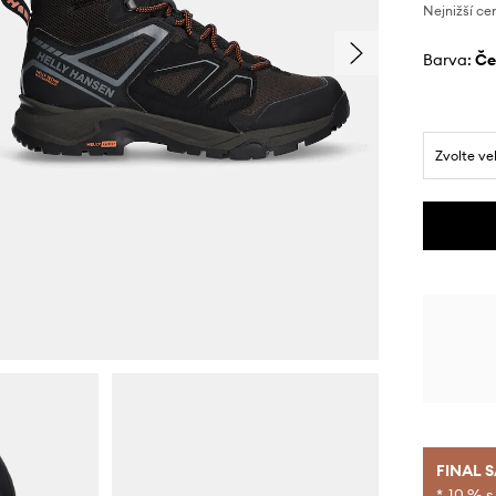
Nejnižší ce
Barva:
č
Zvolte ve
FINAL 
*-10 % s