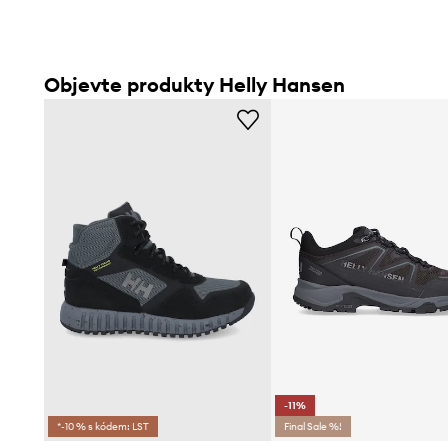
Objevte produkty Helly Hansen
-11%
*-10 % s kódem: LST
Final Sale %!