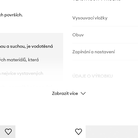
ch površích.
Vysouvací vložky
Obuv
nou a suchou, je vodotěsná
Zapínání a nastavení
ých materiálů, která
ch nejvíce vystavených
ÚDAJE O VÝROBKU
nohu a pomáhá při zouvání.
Zobrazit více
oze.
Kód výrobce
ní obuvi v čistotě.
Barva
Výrobek si zachovává své
rt používání díky nižšímu
Značka