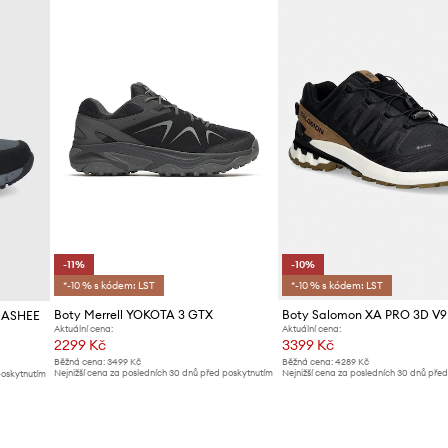
Výrobce
ID produktu
-11%
-10%
*-10 % s kódem: LST
*-10 % s kódem: LST
Boty Merrell YOKOTA 3 GTX
Boty Salomon XA PRO 3D V9
ONASHEE
Aktuální cena:
Aktuální cena:
2299 Kč
3399 Kč
Běžná cena:
3499 Kč
Běžná cena:
4289 Kč
Nejnižší cena za posledních 30 dnů před poskytnutím
Nejnižší cena za posledních 30 dnů pře
poskytnutím
slevy:
2599 Kč
slevy:
3799 Kč