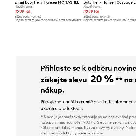
Zimní boty Helly Hansen MONASHEE
Aktuální cena:
Aktuální cena:
2399 Kč
2299 Kč
Běžná cena:
4099 Kč
Běžná cena:
3999 Kč
Nejnižší cena za posledních 30 dnů před poskytnutím
Nejnižší cena za posledních 30 dnů před 
slevy:
2499 Kč
slevy:
2589 Kč
Přihlaste se k odběru novin
20 %
získejte slevu
** na 
nákup.
Připojte se k naší komunitě a získejte informace 
akcích a produktech.
**Sleva je jednorázová, vztahuje se na nezlevněné prod
nákupu v min. hodnotě 1 900 Kč. Slevu nelze kombinova
některé produkty mohou být ze slevy vyloučeny. Podr
stránce:
produkty vyloučené z akce