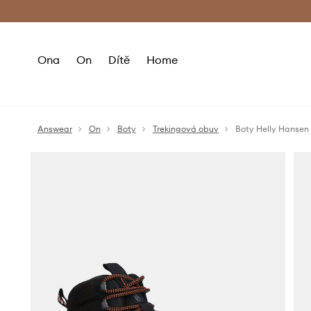
Premium Fashion Benefits
Doručení a vr
Ona
On
Dítě
Home
Answear
On
Boty
Trekingová obuv
Boty Helly Hansen