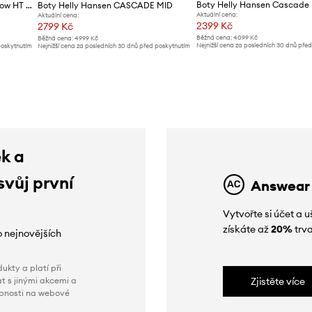
Boty Helly Hansen Cascade
Boty Helly Hansen Cascade Low HT 11749 990
Boty Helly Hansen CASCADE MID
Aktuální cena:
Aktuální cena:
2399 Kč
2799 Kč
Běžná cena:
4099 Kč
Běžná cena:
4999 Kč
Nejnižší cena za posledních 30 dnů pře
poskytnutím
Nejnižší cena za posledních 30 dnů před poskytnutím
slevy:
2699 Kč
slevy:
3199 Kč
ek a
svůj první
Answear
Vytvořte si účet a
získáte až
20%
trva
o nejnovějších
ukty a platí při
t s jinými akcemi a
Zjistěte více
obnosti na webové