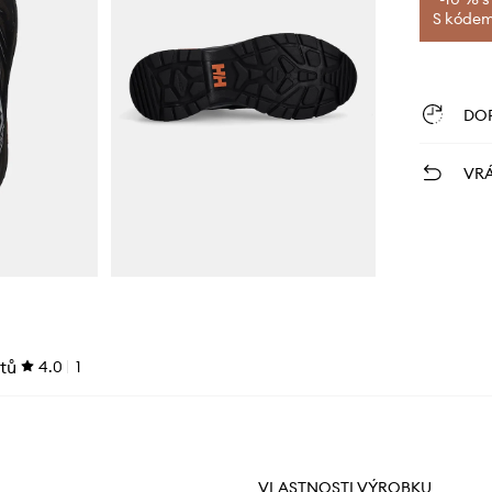
S kódem 
DO
VRÁ
tů
4.0
1
VLASTNOSTI VÝROBKU