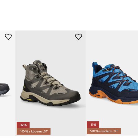
-11%
-12%
*-10 % s kódem: LST
*-10 % s kódem: LST