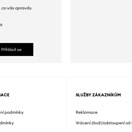
, co vás opravdu
da
Přihlásit se
MACE
SLUŽBY ZÁKAZNÍKŮM
ní podmínky
Reklamace
odmínky
Vrácení zboží/odstoupení od