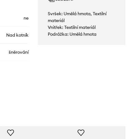
Svršek: Umělá hmota, Textilní
ne
materiál
Vnitřek: Textilní materiál
Podrážka: Umělá hmota
Nad kotník
šněrování
11851H
černá
Helly Hansen