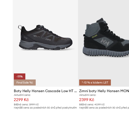
-11%
Final Sale %!
*-10 % s kódem: LST
Boty Helly Hansen Cascade Low HT 11749 990
Zimní boty Helly Hansen M
Aktuální cena:
Aktuální cena:
2299 Kč
2399 Kč
Běžná cena:
3999 Kč
Běžná cena:
4099 Kč
Nejnižší cena za posledních 30 dnů před poskytnutím
Nejnižší cena za posledních 30 dnů před 
slevy:
2589 Kč
slevy:
2499 Kč