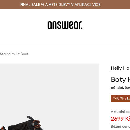
ácení zdarma (od 1800 Kč)
FINAL SALE % A VĚTŠÍ SLEVY V APLIKACI!
Doručení i do 24 h
VÍCE
Ušetřete s 
 Stalheim Ht Boot
Helly Ha
Boty 
pánské, čer
*-10 % s 
Aktuální ce
2699 K
Běžná cena