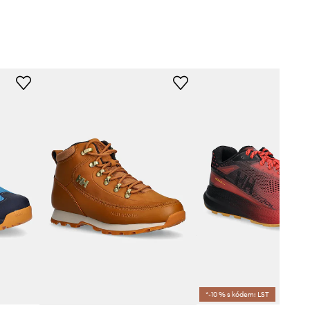
*-10 % s kódem: LST