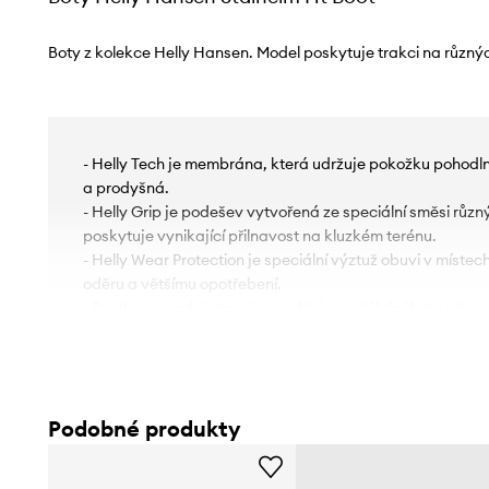
Boty z kolekce Helly Hansen. Model poskytuje trakci na různý
- Helly Tech je membrána, která udržuje pokožku pohodl
a prodyšná.
- Helly Grip je podešev vytvořená ze speciální směsi různ
poskytuje vynikající přilnavost na kluzkém terénu.
- Helly Wear Protection je speciální výztuž obuvi v míste
oděru a většímu opotřebení.
- Poutko na zadní straně usnadňuje navlékání boty přes 
- Klasické šněrování umožňuje individuální přizpůsobení n
- Textilní vnitřek je pohodlný pro nohu a usnadňuje udržová
- Délka stélky pro velikost je: 27,5 cm.
- Rozměry pro velikost: 42.
Podobné produkty
- Voděodolnost znamená zvýšenou odolnost proti vodě. 
vlastnosti při kontaktu s vodou, což umožňuje větší komfo
prahu voděodolnosti, ale nezaručuje úplnou vodotěsnost.