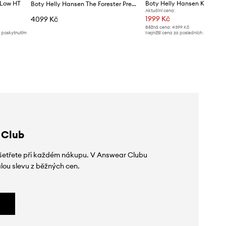
 Low HT
Boty Helly Hansen Kestrel
Boty Helly Hansen The Forester Premium
Aktuální cena:
1999 Kč
4099 Kč
Běžná cena:
4399 Kč
d poskytnutím
Nejnižší cena za posledních 30 dnů př
slevy:
2189 Kč
 Club
 ušetřete při každém nákupu. V Answear Clubu
lou slevu z běžných cen.