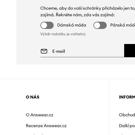
Chceme, aby do vaší schránky přicházelo jen to
zajímá. Řekněte nám, zda vás zajímá:
Dámská móda
Pánská mó
Výběr nabídky je volitelný.
O NÁS
INFOR
O Answear.cz
Obchod
Recenze Answear.cz
Další p