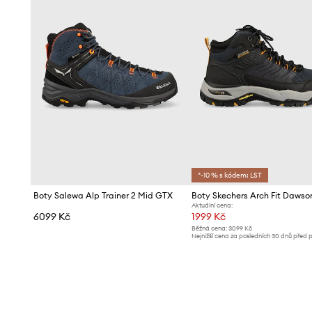
*-10 % s kódem: LST
Boty Salewa Alp Trainer 2 Mid GTX
Aktuální cena:
6099 Kč
1999 Kč
Běžná cena:
3099 Kč
Nejnižší cena za posledních 30 dnů před 
slevy:
2099 Kč