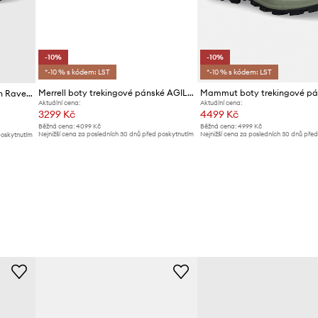
-10%
-10%
*-10 % s kódem: LST
*-10 % s kódem: LST
Merrell boty trekingové pánské AGILITY PEAK 6
Boty Skechers Arch Fit Dawson Raveno
Aktuální cena:
Aktuální cena:
3299 Kč
4499 Kč
Běžná cena:
4099 Kč
Běžná cena:
4999 Kč
Nejnižší cena za posledních 30 dnů před poskytnutím
Nejnižší cena za posledních 30 dnů pře
poskytnutím
slevy:
3689 Kč
slevy:
4999 Kč