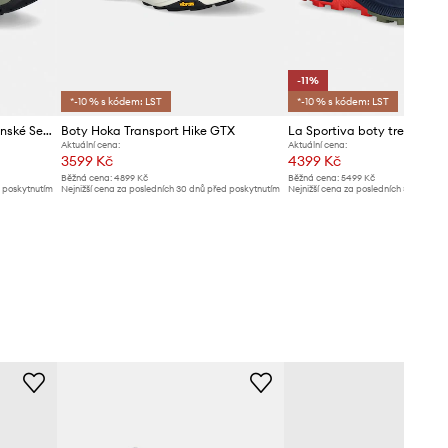
-11%
*-10 % s kódem: LST
*-10 % s kódem: LST
Mammut boty trekingové pánské Sertig III Mid GTX
Boty Hoka Transport Hike GTX
Aktuální cena:
Aktuální cena:
3599 Kč
4399 Kč
Běžná cena:
4899 Kč
Běžná cena:
5499 Kč
d poskytnutím
Nejnižší cena za posledních 30 dnů před poskytnutím
Nejnižší cena za posledních 30 dnů př
slevy:
3799 Kč
slevy:
4949 Kč