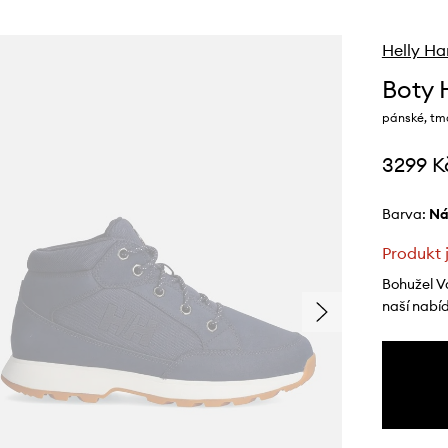
Helly Ha
Boty 
pánské, tm
3299 K
Barva:
n
Produkt 
Bohužel V
naší nabí