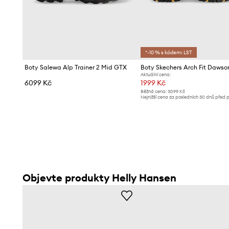
*-10 % s kódem: LST
Boty Salewa Alp Trainer 2 Mid GTX
Aktuální cena:
6099 Kč
1999 Kč
Běžná cena:
3099 Kč
Nejnižší cena za posledních 30 dnů před 
slevy:
2099 Kč
Objevte produkty Helly Hansen