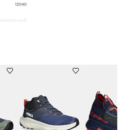
12040
ořnická modř
Helly Hansen