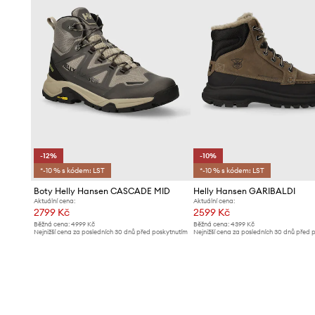
-12%
-10%
*-10 % s kódem: LST
*-10 % s kódem: LST
Boty Helly Hansen CASCADE MID
Helly Hansen GARIBALDI
Aktuální cena:
Aktuální cena:
2799 Kč
2599 Kč
Běžná cena:
4999 Kč
Běžná cena:
4399 Kč
Nejnižší cena za posledních 30 dnů před poskytnutím
Nejnižší cena za posledních 30 dnů před 
slevy:
3199 Kč
slevy:
2899 Kč