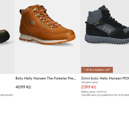
*-10 % s kódem: LST
Boty Helly Hansen The Forester Premium
Zimní boty Helly Hansen 
Aktuální cena:
4099 Kč
2399 Kč
Běžná cena:
4099 Kč
poskytnutím
Nejnižší cena za posledních 30 dnů pře
slevy:
2499 Kč