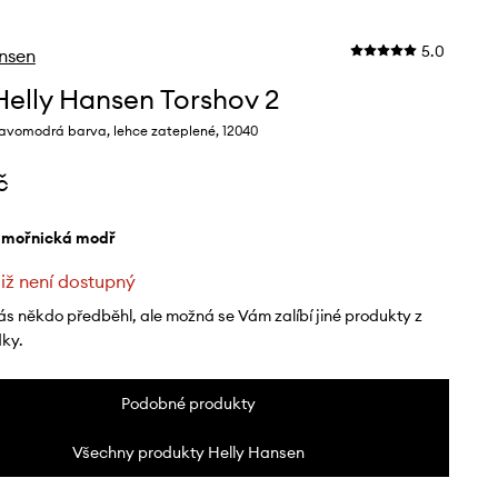
5.0
nsen
Helly Hansen Torshov 2
avomodrá barva, lehce zateplené, 12040
č
ámořnická modř
již není dostupný
ás někdo předběhl, ale možná se Vám zalíbí jiné produkty z
dky.
Podobné produkty
Všechny produkty Helly Hansen