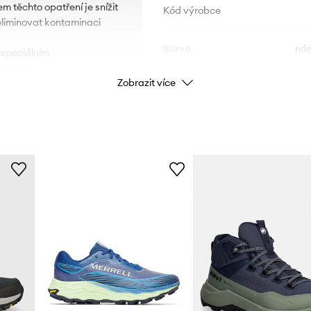
m těchto opatření je snížit
Kód výrobce
eliminovat kontaminaci
Barva
nám
 speciálním
 počasí.
Zobrazit více
Výrobek si zachovává své
Značka
rt používání díky nižšímu
ID produktu
ch, navíc ji chrání před
oze.
dlí i při delší aktivitě.
race a nárazy.
lumení. Účinně tlumí
t pohodlí a snížení únavy
uje maximální přilnavost