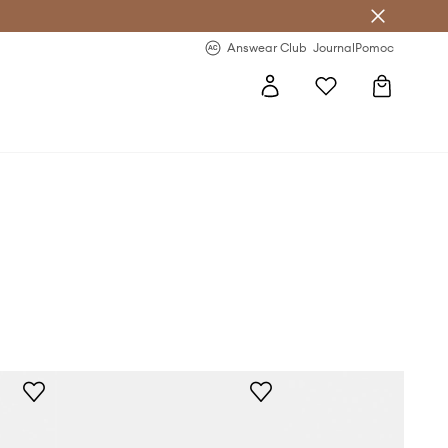
Answear Club
- 20 % na první objednávku
Answear Club
Journal
Pomoc