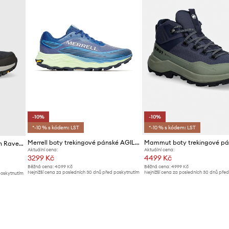
-10%
-10%
*-10 % s kódem: LST
*-10 % s kódem: LST
Merrell boty trekingové pánské AGILITY PEAK 6
Boty Skechers Arch Fit Dawson Raveno
Aktuální cena:
Aktuální cena:
3299 Kč
4499 Kč
Běžná cena:
4099 Kč
Běžná cena:
4999 Kč
Nejnižší cena za posledních 30 dnů před poskytnutím
Nejnižší cena za posledních 30 dnů pře
poskytnutím
slevy:
3689 Kč
slevy:
4999 Kč