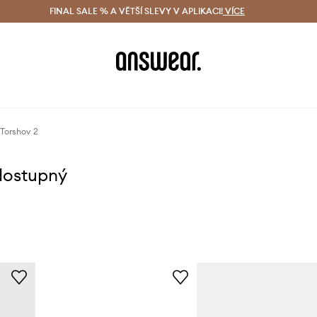
ácení zdarma (od 1800 Kč)
FINAL SALE % A VĚTŠÍ SLEVY V APLIKACI!
Doručení i do 24 h
VÍCE
Ušetřete s 
Torshov 2
dostupný