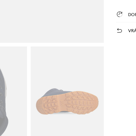
DO
VRÁ