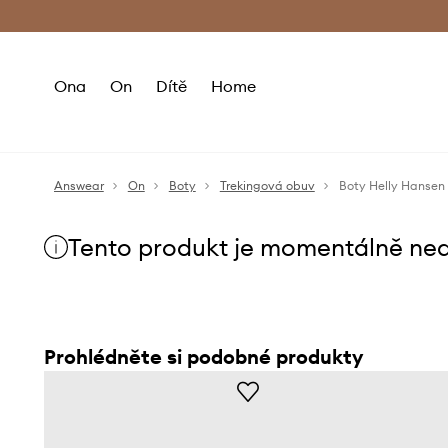
Premium Fashion Benefits
Doručení a vr
Ona
On
Dítě
Home
Answear
On
Boty
Trekingová obuv
Boty Helly Hansen 
Tento produkt je momentálně ne
Prohlédněte si podobné produkty