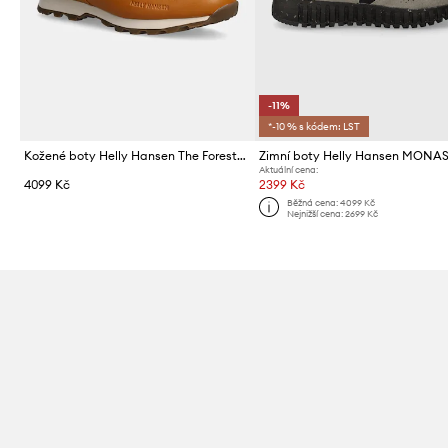
-11%
*-10 % s kódem: LST
Kožené boty Helly Hansen The Forester Premium
Zimní boty Helly Hansen MONA
Aktuální cena:
4099 Kč
2399 Kč
Běžná cena:
4099 Kč
Nejnižší cena:
2699 Kč