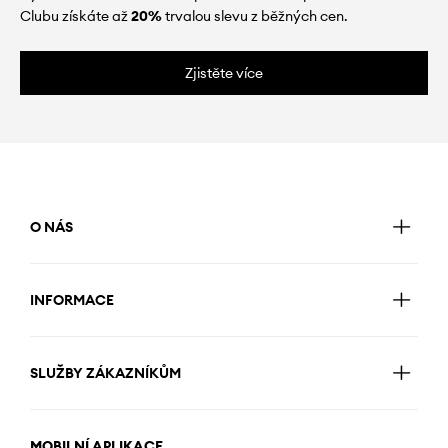
Clubu získáte až
20%
trvalou slevu z běžných cen.
Zjistěte více
O NÁS
INFORMACE
SLUŽBY ZÁKAZNÍKŮM
MOBILNÍ APLIKACE