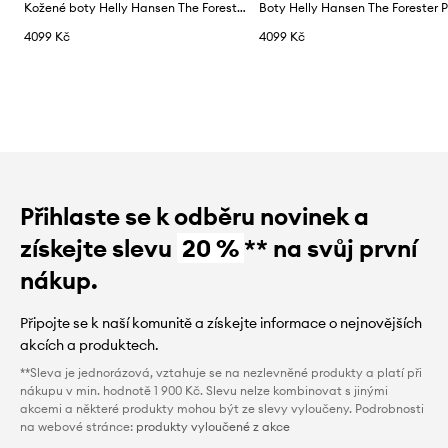
Kožené boty Helly Hansen The Forester Premium
4099 Kč
4099 Kč
Přihlaste se k odběru novinek a
získejte slevu
20 %
** na svůj první
nákup.
Připojte se k naší komunitě a získejte informace o nejnovějších
akcích a produktech.
**Sleva je jednorázová, vztahuje se na nezlevněné produkty a platí při
nákupu v min. hodnotě 1 900 Kč. Slevu nelze kombinovat s jinými
akcemi a některé produkty mohou být ze slevy vyloučeny. Podrobnosti
na webové stránce:
produkty vyloučené z akce