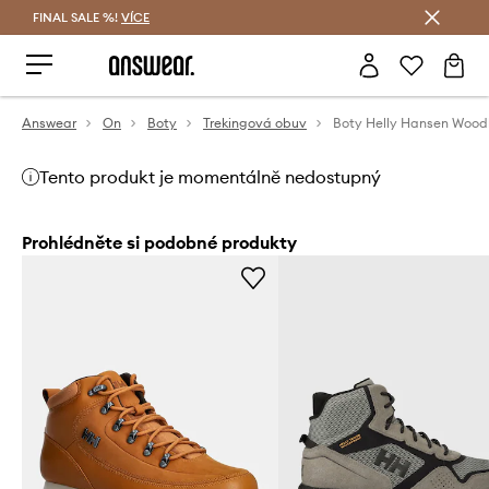
FINAL SALE %!
VÍCE
Ušetřete s Answear Club
Answear
On
Boty
Trekingová obuv
Boty Helly Hansen Wood
Tento produkt je momentálně nedostupný
Prohlédněte si podobné produkty