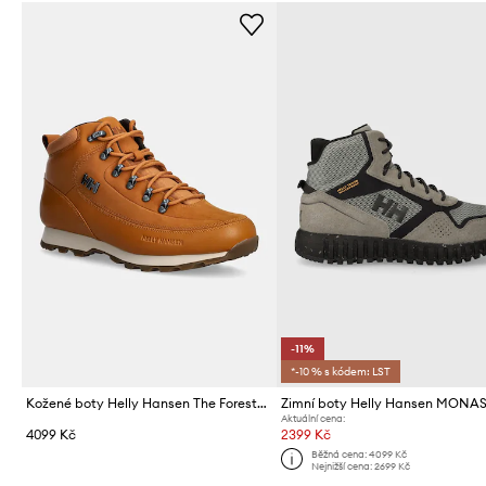
-11%
*-10 % s kódem: LST
Kožené boty Helly Hansen The Forester Premium
Zimní boty Helly Hansen MONA
Aktuální cena:
4099 Kč
2399 Kč
Běžná cena:
4099 Kč
Nejnižší cena:
2699 Kč