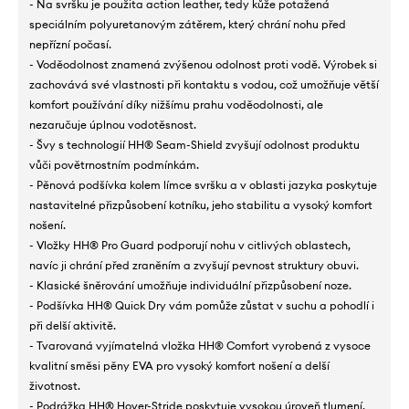
- Na svršku je použita action leather, tedy kůže potažená
speciálním polyuretanovým zátěrem, který chrání nohu před
nepřízní počasí.
- Voděodolnost znamená zvýšenou odolnost proti vodě. Výrobek si
zachovává své vlastnosti při kontaktu s vodou, což umožňuje větší
komfort používání díky nižšímu prahu voděodolnosti, ale
nezaručuje úplnou vodotěsnost.
- Švy s technologií HH® Seam-Shield zvyšují odolnost produktu
vůči povětrnostním podmínkám.
- Pěnová podšívka kolem límce svršku a v oblasti jazyka poskytuje
nastavitelné přizpůsobení kotníku, jeho stabilitu a vysoký komfort
nošení.
- Vložky HH® Pro Guard podporují nohu v citlivých oblastech,
navíc ji chrání před zraněním a zvyšují pevnost struktury obuvi.
- Klasické šněrování umožňuje individuální přizpůsobení noze.
- Podšívka HH® Quick Dry vám pomůže zůstat v suchu a pohodlí i
při delší aktivitě.
- Tvarovaná vyjímatelná vložka HH® Comfort vyrobená z vysoce
kvalitní směsi pěny EVA pro vysoký komfort nošení a delší
životnost.
- Podrážka HH® Hover-Stride poskytuje vysokou úroveň tlumení.