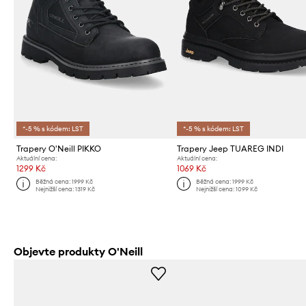
*-5 % s kódem: LST
*-5 % s kódem: LST
Trapery O'Neill PIKKO
Trapery Jeep TUAREG INDI
Aktuální cena:
Aktuální cena:
1299 Kč
1069 Kč
Běžná cena:
1999 Kč
Běžná cena:
1999 Kč
Nejnižší cena:
1319 Kč
Nejnižší cena:
1099 Kč
Objevte produkty O'Neill