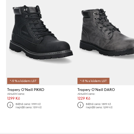
*-5 % s kódem: LST
*-5 % s kódem: LST
Trapery O'Neill PIKKO
Trapery O'Neill DARO
Aktuální cena:
Aktuální cena:
1299 Kč
1229 Kč
Běžná cena:
1999 Kč
Běžná cena:
1899 Kč
Nejnižší cena:
1319 Kč
Nejnižší cena:
1299 Kč