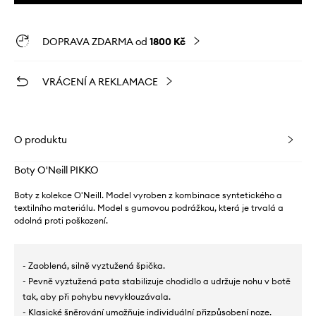
DOPRAVA ZDARMA od
1800 Kč
VRÁCENÍ A REKLAMACE
O produktu
Boty O'Neill PIKKO
Boty z kolekce O'Neill. Model vyroben z kombinace syntetického a
textilního materiálu. Model s gumovou podrážkou, která je trvalá a
odolná proti poškození.
- Zaoblená, silně vyztužená špička.
- Pevně vyztužená pata stabilizuje chodidlo a udržuje nohu v botě
tak, aby při pohybu nevyklouzávala.
- Klasické šněrování umožňuje individuální přizpůsobení noze.