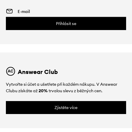
Přihlásit se
Answear Club
Vytvořte si účet a ušetřete při každém nákupu. V Answear
Clubu získáte až
20%
trvalou slevu z běžných cen.
Zjistěte více