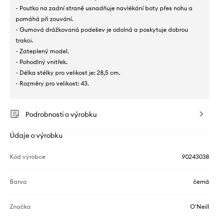
- Poutko na zadní straně usnadňuje navlékání boty přes nohu a
pomáhá při zouvání.
- Gumová drážkovaná podešev je odolná a poskytuje dobrou
trakci.
- Zateplený model.
- Pohodlný vnitřek.
- Délka stélky pro velikost je: 28,5 cm.
- Rozměry pro velikost: 43.
Podrobnosti o výrobku
Údaje o výrobku
Kód výrobce
90243038
Barva
černá
Značka
O'Neill