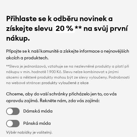
Přihlaste se k odběru novinek a
získejte slevu
20 %
** na svůj první
nákup.
Připojte se k naší komunitě a získejte informace o nejnovějších
akcích a produktech.
**Sleva je jednorázová, vztahuje se na nezlevněné produkty a platí při
nákupu v min. hodnotě 1 900 Kč. Slevu nelze kombinovat s jinými
akcemi a některé produkty mohou být ze slevy vyloučeny. Podrobnosti
na webové stránce:
produkty vyloučené z akce
Chceme, aby do vaší schránky přicházelo jen to, co vás
opravdu zajímá. Řekněte nám, zda vás zajímá:
Dámská móda
Pánská móda
Výběr nabídky je volitelný.