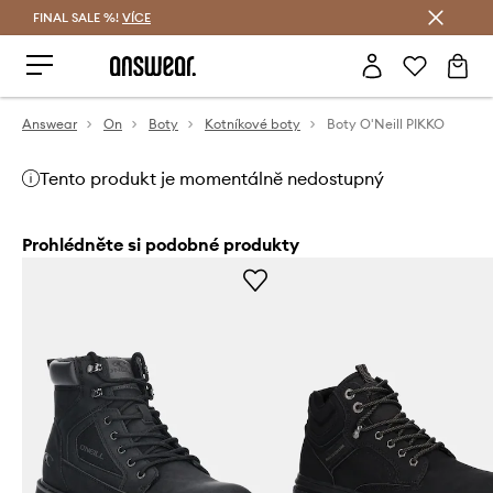
FINAL SALE %!
VÍCE
Ušetřete s Answear Club
Answear
On
Boty
Kotníkové boty
Boty O'Neill PIKKO
Tento produkt je momentálně nedostupný
Prohlédněte si podobné produkty