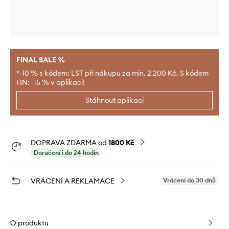
FINAL SALE %
*-10 % s kódem: LST při nákupu za min. 2 200 Kč. S kódem
FIN: -15 % v aplikaci!
Stáhnout aplikaci
DOPRAVA ZDARMA od
1800 Kč
Doručení i do 24 hodin
VRÁCENÍ A REKLAMACE
Vrácení do 30 dnů
O produktu