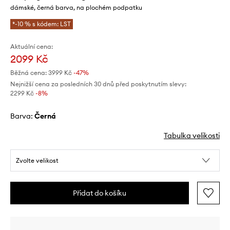
dámské, černá barva, na plochém podpatku
*-10 % s kódem: LST
Aktuální cena:
2099 Kč
Běžná cena:
3999 Kč
-47%
Nejnižší cena za posledních 30 dnů před poskytnutím slevy:
2299 Kč
 -8%
Barva:
černá
Tabulka velikosti
Zvolte velikost
Přidat do košíku