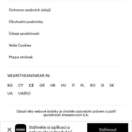
Ochrana osobních údajů
Obchodní podmínky
Údaje společnosti
Vaše Cookies
Mapa stránek
WEARETHEANSWEAR IN:
BG
CY
CZ
GR
HR
HU
IT
PL
RO
SI
SK
UA
UA(RU)
Obsah této webové stránky je chráněn autorským právem a patří
společnosti Answear.com S.A.
Stáhněte si aplikaci a
Stáhnout
nakupujte jednodušeji