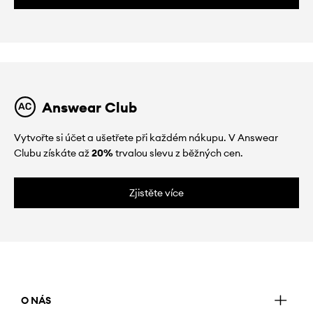
Answear Club
Vytvořte si účet a ušetřete při každém nákupu. V Answear
Clubu získáte až
20%
trvalou slevu z běžných cen.
Zjistěte více
O NÁS