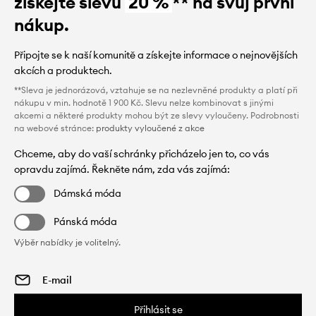
získejte slevu
20 %
** na svůj první
nákup.
Připojte se k naší komunitě a získejte informace o nejnovějších
akcích a produktech.
**Sleva je jednorázová, vztahuje se na nezlevněné produkty a platí při
nákupu v min. hodnotě 1 900 Kč. Slevu nelze kombinovat s jinými
akcemi a některé produkty mohou být ze slevy vyloučeny. Podrobnosti
na webové stránce:
produkty vyloučené z akce
Chceme, aby do vaší schránky přicházelo jen to, co vás
opravdu zajímá. Řekněte nám, zda vás zajímá:
Dámská móda
Pánská móda
Výběr nabídky je volitelný.
Přihlásit se