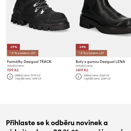
-29%
-34%
*-5 % s kódem: LST
*-5 % s kódem: LST
Farmářky Desigual TRACK
Boty s gumou Desigual LENA
Aktuální cena:
Aktuální cena:
1199 Kč
1499 Kč
Běžná cena:
3799 Kč
Běžná cena:
4269 Kč
Nejnižší cena:
1699 Kč
Nejnižší cena:
2289 Kč
Přihlaste se k odběru novinek a