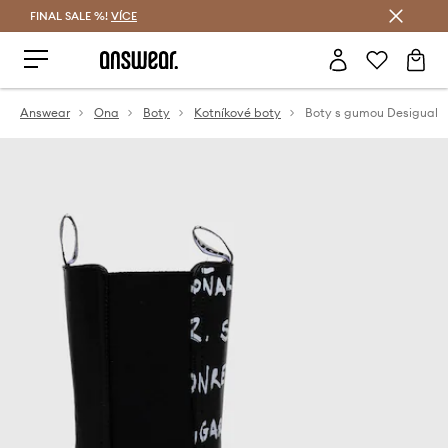
FINAL SALE %!
VÍCE
Ušetřete s Answear Club
Answear
Ona
Boty
Kotníkové boty
Boty s gumou Desigual