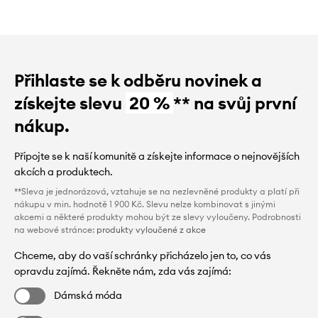
Přihlaste se k odběru novinek a
získejte slevu
20 %
** na svůj první
nákup.
Připojte se k naší komunitě a získejte informace o nejnovějších
akcích a produktech.
**Sleva je jednorázová, vztahuje se na nezlevněné produkty a platí při
nákupu v min. hodnotě 1 900 Kč. Slevu nelze kombinovat s jinými
akcemi a některé produkty mohou být ze slevy vyloučeny. Podrobnosti
na webové stránce:
produkty vyloučené z akce
Chceme, aby do vaší schránky přicházelo jen to, co vás
opravdu zajímá. Řekněte nám, zda vás zajímá:
Dámská móda