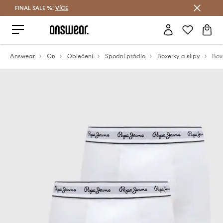
FINAL SALE %!
VÍCE
Ušetřete s Answear Club
Answear
On
Oblečení
Spodní prádlo
Boxerky a slipy
Box