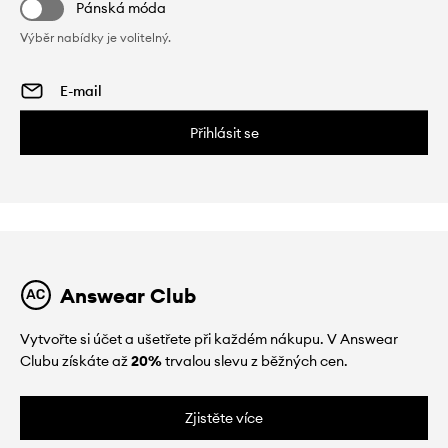
Pánská móda
Výběr nabídky je volitelný.
Přihlásit se
Answear Club
Vytvořte si účet a ušetřete při každém nákupu. V Answear
Clubu získáte až
20%
trvalou slevu z běžných cen.
Zjistěte více