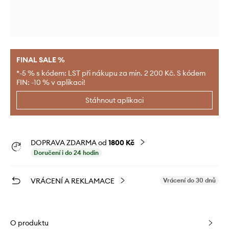
FINAL SALE %
*-5 % s kódem: LST při nákupu za min. 2 200 Kč. S kódem
FIN: -10 % v aplikaci!
Stáhnout aplikaci
DOPRAVA ZDARMA od
1800 Kč
Doručení i do 24 hodin
VRÁCENÍ A REKLAMACE
Vrácení do 30 dnů
O produktu