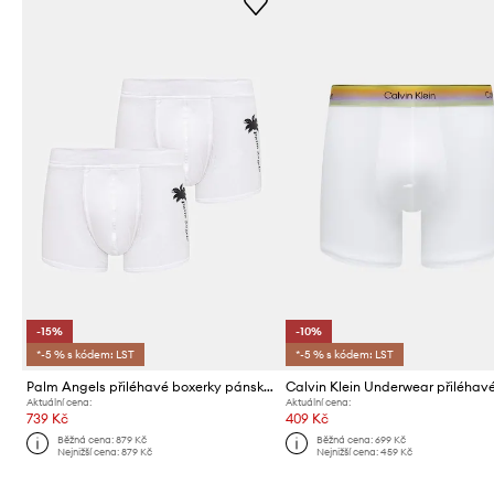
-15%
-10%
*-5 % s kódem: LST
*-5 % s kódem: LST
Palm Angels přiléhavé boxerky pánské bavlněné s elastanem 2-pack
Aktuální cena:
Aktuální cena:
739 Kč
409 Kč
Běžná cena:
879 Kč
Běžná cena:
699 Kč
Nejnižší cena:
879 Kč
Nejnižší cena:
459 Kč