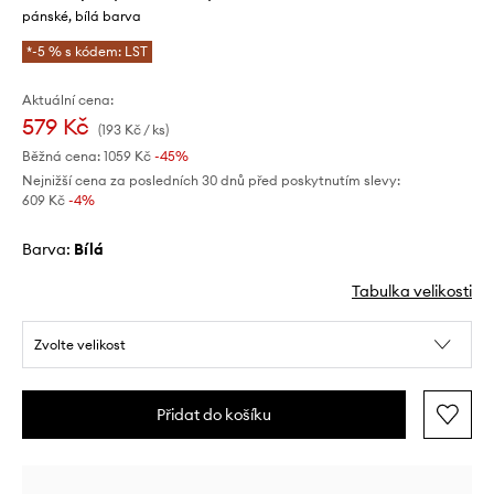
pánské, bílá barva
*-5 % s kódem: LST
Aktuální cena:
579 Kč
(193 Kč / ks)
Běžná cena:
1059 Kč
-45%
Nejnižší cena za posledních 30 dnů před poskytnutím slevy:
609 Kč
 -4%
Barva:
bílá
Tabulka velikosti
Zvolte velikost
Přidat do košíku