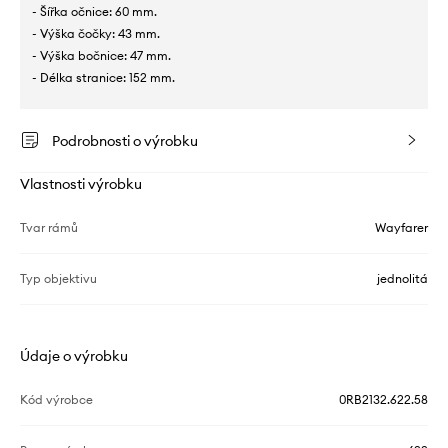
- Šířka očnice: 60 mm.
- Výška čočky: 43 mm.
- Výška bočnice: 47 mm.
- Délka stranice: 152 mm.
Podrobnosti o výrobku
Vlastnosti výrobku
Tvar rámů
Wayfarer
Typ objektivu
jednolitá
Údaje o výrobku
Kód výrobce
0RB2132.622.58