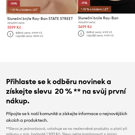
-11%
-10%
*-10 % s kódem: LST
*-10 % s kódem: LST
Sluneční brýle Ray-Ban
Sluneční brýle Ray-Ban STATE STREET
Aktuální cena:
Aktuální cena:
3699 Kč
3599 Kč
Běžná cena:
4199 Kč
Běžná cena:
4499 Kč
Nejnižší cena:
4199 Kč
Nejnižší cena:
3999 Kč
Přihlaste se k odběru novinek a
získejte slevu
20 %
** na svůj první
nákup.
Připojte se k naší komunitě a získejte informace o nejnovějších
akcích a produktech.
**Sleva je jednorázová, vztahuje se na nezlevněné produkty a platí při
nákupu v min. hodnotě 1 900 Kč. Slevu nelze kombinovat s jinými