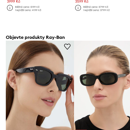
3999 Kč
3599 Kč
Běžná cena:
5199 Kč
Běžná cena:
5799 Kč
Nejnižší cena:
4199 Kč
Nejnižší cena:
3799 Kč
Objevte produkty Ray-Ban