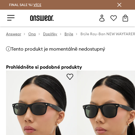
FINAL SALE %!
VÍCE
Ušetřete s Answear Club
Answear
Ona
Doplňky
Brýle
Brýle Ray-Ban NEW WAYFARE
Tento produkt je momentálně nedostupný
Prohlédněte si podobné produkty