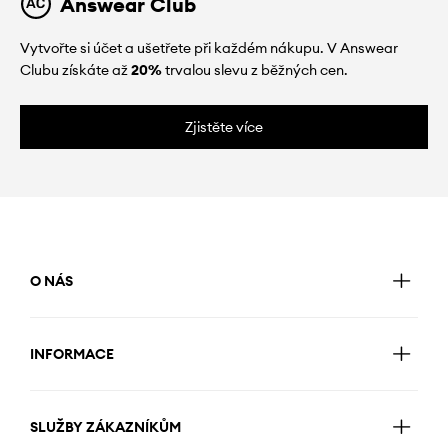
Answear Club
Vytvořte si účet a ušetřete při každém nákupu. V Answear
Clubu získáte až
20%
trvalou slevu z běžných cen.
Zjistěte více
O NÁS
INFORMACE
SLUŽBY ZÁKAZNÍKŮM