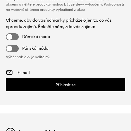
akcemi a některé produkty mohou být ze slevy vyloučeny. Podrobnosti
na webové stránce:
produkty vyloučené z akce
Chceme, aby do vaší schránky přicházelo jen to, co vás
opravdu zajímá. Řekněte nám, zda vás zajímá:
Dámská móda
Pánská móda
Výběr nabídky je volitelný.
Přihlásit se