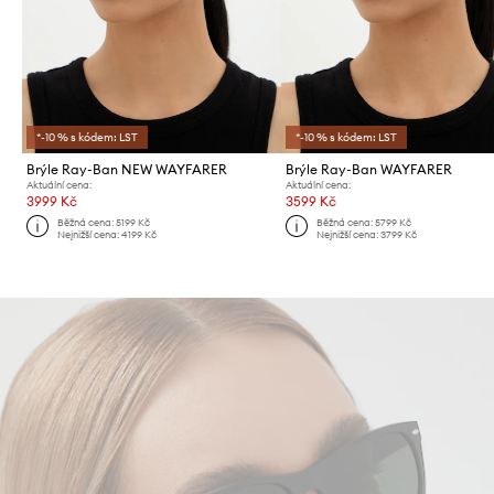
*-10 % s kódem: LST
*-10 % s kódem: LST
Brýle Ray-Ban NEW WAYFARER
Brýle Ray-Ban WAYFARER
Aktuální cena:
Aktuální cena:
3999 Kč
3599 Kč
Běžná cena:
5199 Kč
Běžná cena:
5799 Kč
Nejnižší cena:
4199 Kč
Nejnižší cena:
3799 Kč