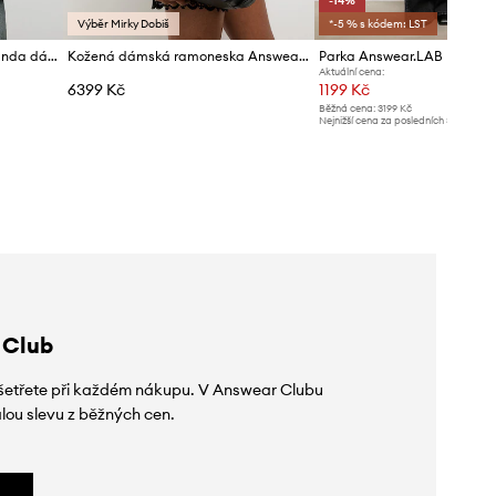
-14%
Výběr Mirky Dobiš
*-5 % s kódem: LST
Answear.LAB přechodová bunda dámská
Kožená dámská ramoneska Answear.LAB YARA
Parka Answear.LAB
Aktuální cena:
6399 Kč
1199 Kč
Běžná cena:
3199 Kč
Nejnižší cena za posledních 30 dnů př
slevy:
1399 Kč
 Club
 ušetřete při každém nákupu. V Answear Clubu
lou slevu z běžných cen.