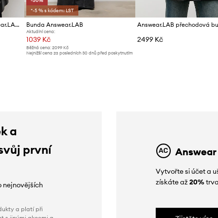
-50%
*-5 % s kódem: LST
Dámská kožená bunda Answear.LAB ZEYA
Bunda Answear.LAB
Aktuální cena:
1039 Kč
2499 Kč
Běžná cena:
2099 Kč
Nejnižší cena za posledních 30 dnů před poskytnutím
slevy:
2099 Kč
ek a
svůj první
Answear
Vytvořte si účet a
získáte až
20%
trva
o nejnovějších
ukty a platí při
t s jinými akcemi a