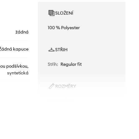
SLOŽENÍ
100 % Polyester
žádná
Žádná kapuce
STŘIH
Střih
:
Regular fit
nou podšívkou,
syntetická
ROZMĚRY
Větší velikost
Doporučujeme zvolit si o číslo menší
velikost, než běžně nosíte.
WA24.KUD004
Tabulka velikosti
černá