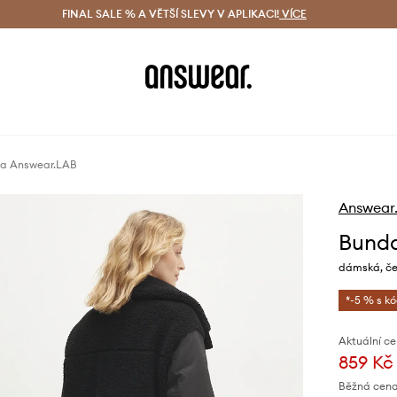
ácení zdarma (od 1800 Kč)
FINAL SALE % A VĚTŠÍ SLEVY V APLIKACI!
Doručení i do 24 h
VÍCE
Ušetřete s 
a Answear.LAB
Answear
Bund
dámská, če
*-5 % s k
Aktuální ce
859 Kč
Běžná cena