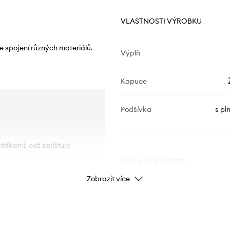
VLASTNOSTI VÝROBKU
 spojení různých materiálů.
Výplň
Kapuce
Podšívka
s pl
ážkami, což zajišťuje
ÚDAJE O VÝROBKU
Zobrazit více
Kód výrobce
Barva