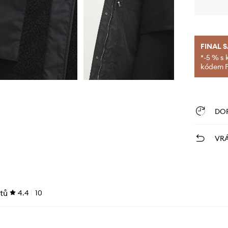
FINAL 
*-5 % s 
kódem FI
DO
VRÁ
tů
4.4
10