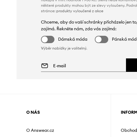
některé produkty mohou být ze slevy vyloučeny. Podr
stránce:
produkty vyloučené z akce
Chceme, aby do vaší schránky přicházelo jen to
zajímá. Řekněte nám, zda vás zajímá:
Dámská móda
Pánská mó
Výběr nabídky je volitelný.
O NÁS
INFOR
O Answear.cz
Obchod