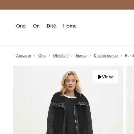
Premium Fashion Benefits
Doručení a vr
Ona
On
Dítě
Home
Answear
Ona
Oblečení
Bundy
Dlouhé bundy
Bund
Video