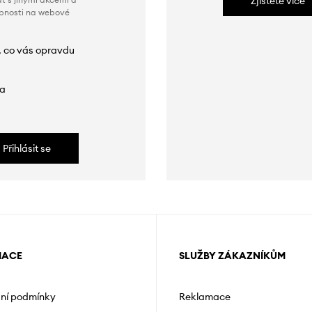
Zjistěte více
obnosti na webové
, co vás opravdu
da
Přihlásit se
MACE
SLUŽBY ZÁKAZNÍKŮM
ní podmínky
Reklamace