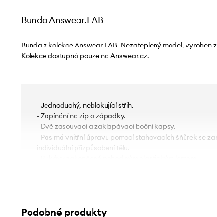
Bunda Answear.LAB
Bunda z kolekce Answear.LAB. Nezateplený model, vyroben ze
Kolekce dostupná pouze na Answear.cz.
- Jednoduchý, neblokující střih.
- Zapínání na zip a západky.
- Dvě zasouvací a zaklapávací boční kapsy.
- Pas má vnitřní úpravu pomocí stahovacích šňůrek se zar
individuální přizpůsobení tělu.
- Rukávy zakončené pohodlným elastickým lemem.
- Nezateplený model s podšívkou.
- Délka rukávu: 58 cm.
- Délka: 95 cm.
- Šířka v podpaží: 47 cm.
Podobné produkty
- Šířka v ramenou: 48 cm.