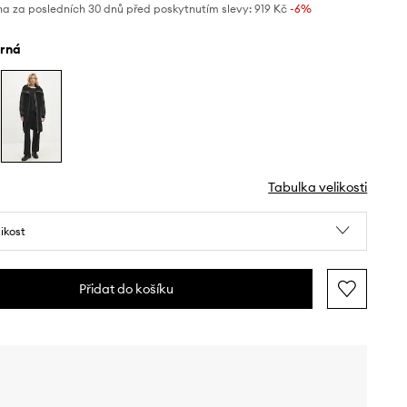
na za posledních 30 dnů před poskytnutím slevy:
919 Kč
 -6%
erná
Tabulka velikosti
likost
Přidat do košíku