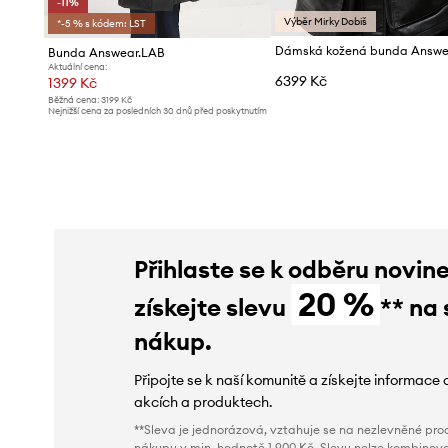
-11%
Výběr Mirky Dobiš
*-5 % s kódem: LST
Bunda Answear.LAB
Aktuální cena:
6399 Kč
1399 Kč
Běžná cena:
3199 Kč
Nejnižší cena za posledních 30 dnů před poskytnutím
slevy:
1589 Kč
Přihlaste se k odběru novin
20 %
získejte slevu
** na 
nákup.
Připojte se k naší komunitě a získejte informace 
akcích a produktech.
**Sleva je jednorázová, vztahuje se na nezlevněné prod
nákupu v min. hodnotě 1 900 Kč. Slevu nelze kombinova