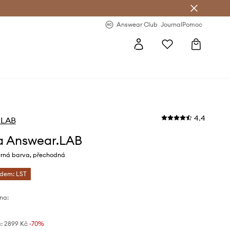
Answear Club
- 20 % na první objednávku
Answear Club
Journal
Pomoc
4.4
.LAB
a Answear.LAB
rná barva, přechodná
ódem: LST
na:
:
2899 Kč
-70%