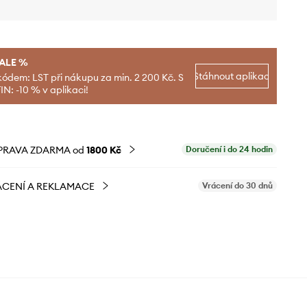
SALE %
Stáhnout aplikaci
kódem: LST při nákupu za min. 2 200 Kč. S
N: -10 % v aplikaci!
PRAVA ZDARMA od
1800 Kč
Doručení i do 24 hodin
CENÍ A REKLAMACE
Vrácení do 30 dnů