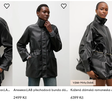
Značka
Výrobce
ID produktu
Výběr Mirky Dobiš
Dámská kožená bunda Answear.LAB ZEYA
Answear.LAB přechodová bunda dámská
2499 Kč
6399 Kč