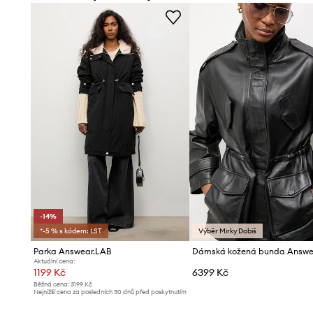
- Rozměry pro velikost: S.
-14%
*-5 % s kódem: LST
Výběr Mirky Dobiš
Parka Answear.LAB
Aktuální cena:
1199 Kč
6399 Kč
Běžná cena:
3199 Kč
Nejnižší cena za posledních 30 dnů před poskytnutím
slevy:
1399 Kč