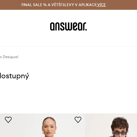
ácení zdarma (od 1800 Kč)
FINAL SALE % A VĚTŠÍ SLEVY V APLIKACI!
Doručení i do 24 h
VÍCE
Ušetřete s 
a Desigual
dostupný