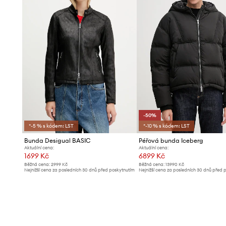
-50%
*-5 % s kódem: LST
*-10 % s kódem: LST
Bunda Desigual BASIC
Péřová bunda Iceberg
Aktuální cena:
Aktuální cena:
1699 Kč
6899 Kč
Běžná cena:
2999 Kč
Běžná cena:
13990 Kč
Nejnižší cena za posledních 30 dnů před poskytnutím
Nejnižší cena za posledních 30 dnů před 
slevy:
1799 Kč
slevy:
13990 Kč