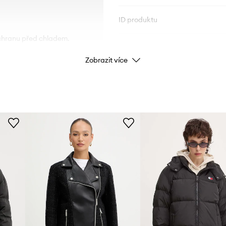
ID produktu
chranu před chladem.
Zobrazit více