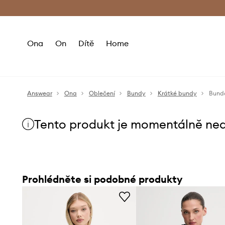
Premium Fashion Benefits
Doručení a vr
Ona
On
Dítě
Home
Answear
Ona
Oblečení
Bundy
Krátké bundy
Bund
Tento produkt je momentálně ne
Prohlédněte si podobné produkty