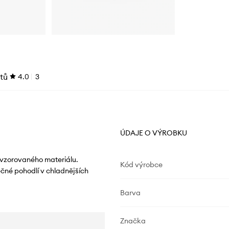
tů
4.0
3
ÚDAJE O VÝROBKU
 vzorovaného materiálu.
Kód výrobce
ečné pohodlí v chladnějších
Barva
Značka