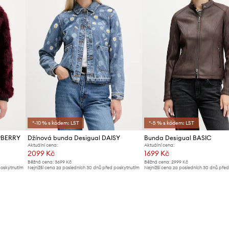
*-10 % s kódem: LST
*-5 % s kódem: LST
PBERRY
Džínová bunda Desigual DAISY
Bunda Desigual BASIC
Aktuální cena:
Aktuální cena:
2099 Kč
1699 Kč
Běžná cena:
3699 Kč
Běžná cena:
2999 Kč
poskytnutím
Nejnižší cena za posledních 30 dnů před poskytnutím
Nejnižší cena za posledních 30 dnů pře
slevy:
2299 Kč
slevy:
1799 Kč