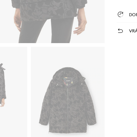
DO
VRÁ