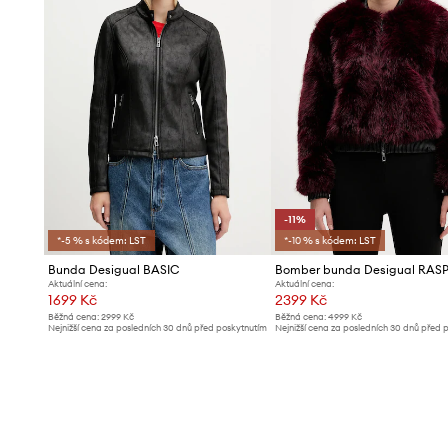
-11%
*-5 % s kódem: LST
*-10 % s kódem: LST
Bunda Desigual BASIC
Bomber bunda Desigual RAS
Aktuální cena:
Aktuální cena:
1699 Kč
2399 Kč
Běžná cena:
2999 Kč
Běžná cena:
4999 Kč
Nejnižší cena za posledních 30 dnů před poskytnutím
Nejnižší cena za posledních 30 dnů před 
slevy:
1799 Kč
slevy:
2699 Kč