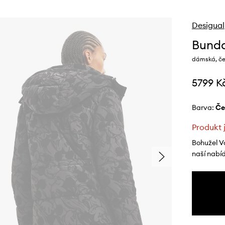
Desigual
Bunda
dámská, če
5799 K
Barva:
č
Produkt 
Bohužel V
naší nabí