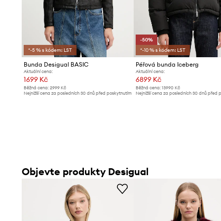
-50%
*-5 % s kódem: LST
*-10 % s kódem: LST
Bunda Desigual BASIC
Péřová bunda Iceberg
Aktuální cena:
Aktuální cena:
1699 Kč
6899 Kč
Běžná cena:
2999 Kč
Běžná cena:
13990 Kč
Nejnižší cena za posledních 30 dnů před poskytnutím
Nejnižší cena za posledních 30 dnů před 
slevy:
1799 Kč
slevy:
13990 Kč
Objevte produkty Desigual