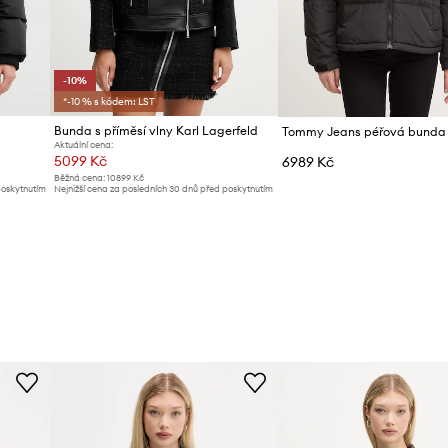
-10%
*-10 % s kódem: LST
Bunda s příměsí vlny Karl Lagerfeld
Tommy Jeans péřová bunda
Aktuální cena:
5099 Kč
6989 Kč
Běžná cena:
10899 Kč
poskytnutím
Nejnižší cena za posledních 30 dnů před poskytnutím
slevy:
5699 Kč