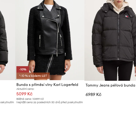
-10%
*-10 % s kódem: LST
Bunda s příměsí vlny Karl Lagerfeld
Tommy Jeans péřová bunda
Aktuální cena:
5099 Kč
6989 Kč
Běžná cena:
10899 Kč
poskytnutím
Nejnižší cena za posledních 30 dnů před poskytnutím
slevy:
5699 Kč