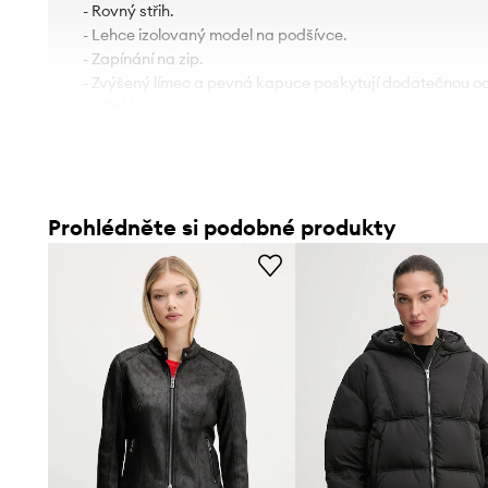
- Rovný střih.
- Lehce izolovaný model na podšívce.
- Zapínání na zip.
- Zvýšený límec a pevná kapuce poskytují dodatečnou o
- Všité kapsy.
Prohlédněte si podobné produkty