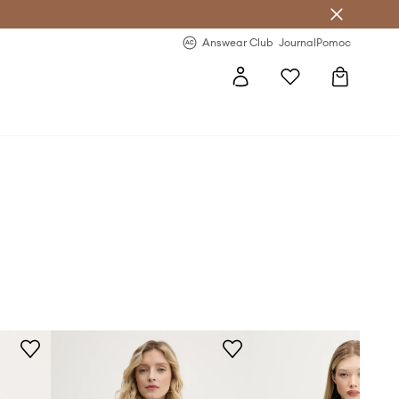
Answear Club
- 20 % na první objednávku
Answear Club
Journal
Pomoc