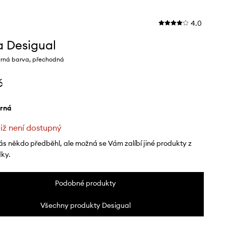
4.0
 Desigual
rná barva, přechodná
č
erná
již není dostupný
ás někdo předběhl, ale možná se Vám zalíbí jiné produkty z
dky.
Podobné produkty
Všechny produkty Desigual