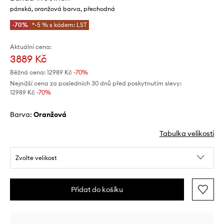
pánská, oranžová barva, přechodná
-70%
*-5 % s kódem: LST
Aktuální cena:
3889 Kč
Běžná cena:
12989 Kč
-70%
Nejnižší cena za posledních 30 dnů před poskytnutím slevy:
12989 Kč
 -70%
Barva:
oranžová
Tabulka velikosti
Zvolte velikost
Přidat do košíku