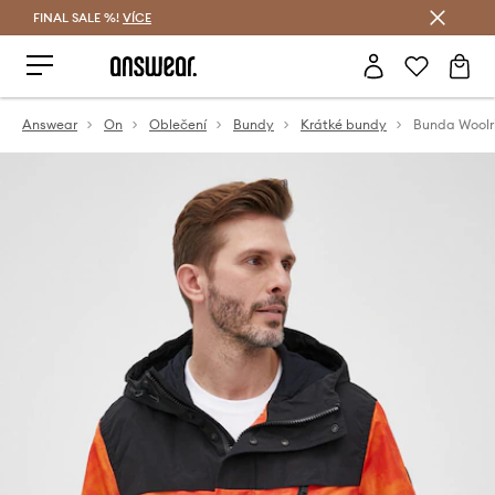
FINAL SALE %!
VÍCE
Ušetřete s Answear Club
Answear
On
Oblečení
Bundy
Krátké bundy
Bunda Woolr