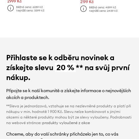
2999 Kč
2199 Kč
Běžná cena:
6289 Kč
Běžná cena:
4899 Kč
Nejnižší cena:
3399 Kč
Nejnižší cena:
2439 Kč
Přihlaste se k odběru novinek a
získejte slevu
20 %
** na svůj první
nákup.
Připojte se k naší komunitě a získejte informace o nejnovějších
akcích a produktech.
**Sleva je jednorázová, vztahuje se na nezlevněné produkty a platí při
nákupu v min. hodnotě 1 900 Kč. Slevu nelze kombinovat s jinými
akcemi a některé produkty mohou být ze slevy vyloučeny. Podrobnosti
na webové stránce:
produkty vyloučené z akce
Chceme, aby do vaší schránky přicházelo jen to, co vás