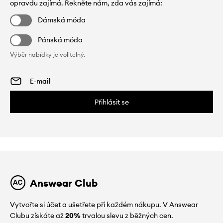
opravdu zajímá. Řekněte nám, zda vás zajímá:
Dámská móda
Pánská móda
Výběr nabídky je volitelný.
Přihlásit se
Answear Club
Vytvořte si účet a ušetřete při každém nákupu. V Answear
Clubu získáte až
20%
trvalou slevu z běžných cen.