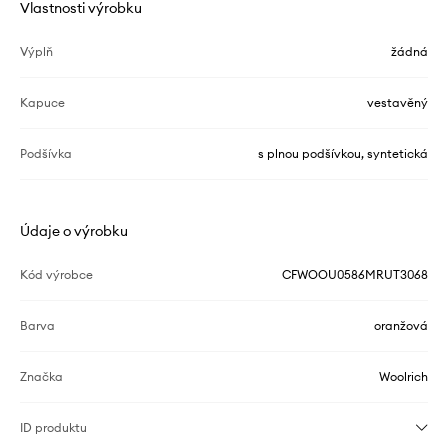
Vlastnosti výrobku
Výplň
žádná
Kapuce
vestavěný
Podšívka
s plnou podšívkou, syntetická
Údaje o výrobku
Kód výrobce
CFWOOU0586MRUT3068
Barva
oranžová
Značka
Woolrich
ID produktu