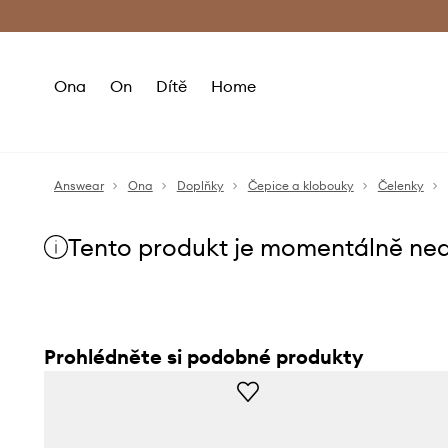
Premium Fashion Benefits
Doručení a vr
Ona
On
Dítě
Home
Answear
Ona
Doplňky
Čepice a klobouky
Čelenky
Tento produkt je momentálně ne
Prohlédněte si podobné produkty