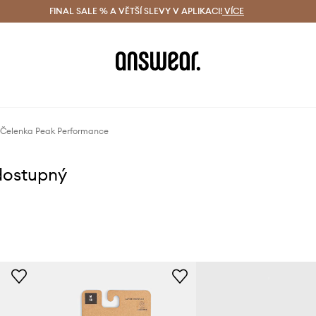
ácení zdarma (od 1800 Kč)
FINAL SALE % A VĚTŠÍ SLEVY V APLIKACI!
Doručení i do 24 h
VÍCE
Ušetřete s 
Čelenka Peak Performance
dostupný