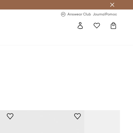
Answear Club
- 20 % na první objednávku
Answear Club
Journal
Pomoc