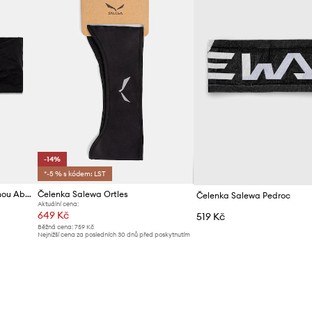
-14%
*-5 % s kódem: LST
Fjallraven čelenka s merino vlnou Abisko
Čelenka Salewa Ortles
Čelenka Salewa Pedroc
Aktuální cena:
649 Kč
519 Kč
Běžná cena:
759 Kč
Nejnižší cena za posledních 30 dnů před poskytnutím
slevy:
759 Kč