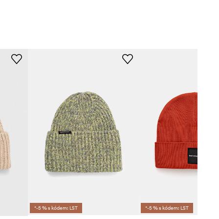
*-5 % s kódem: LST
*-5 % s kódem: LST