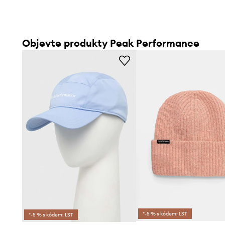
Objevte produkty Peak Performance
*-5 % s kódem: LST
*-5 % s kódem: LST