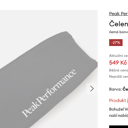
Peak Pe
Čelen
černá barv
-27%
Aktuální ce
549 Kč
Běžná cena
Nejnižší ce
Barva:
č
Produkt 
Bohužel V
naší nabí