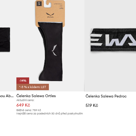
-14%
*-5 % s kódem: LST
Fjallraven čelenka s merino vlnou Abisko
Čelenka Salewa Ortles
Čelenka Salewa Pedroc
Aktuální cena:
649 Kč
519 Kč
Běžná cena:
759 Kč
Nejnižší cena za posledních 30 dnů před poskytnutím
slevy:
759 Kč