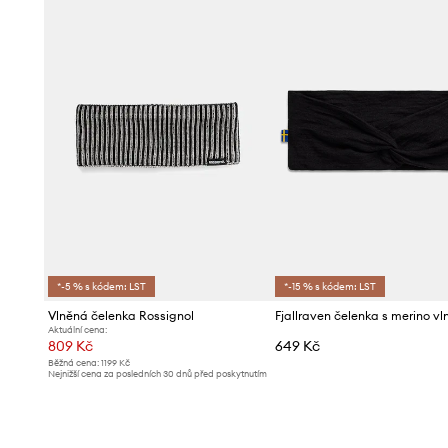
*-5 % s kódem: LST
*-15 % s kódem: LST
Vlněná čelenka Rossignol
Aktuální cena:
809 Kč
649 Kč
Běžná cena:
1199 Kč
Nejnižší cena za posledních 30 dnů před poskytnutím
slevy:
859 Kč