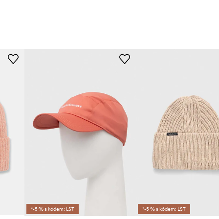
*-5 % s kódem: LST
*-5 % s kódem: LST