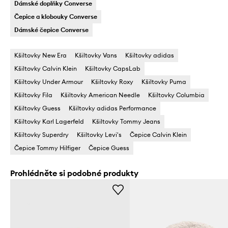
Dámské doplňky Converse
Čepice a klobouky Converse
Dámské čepice Converse
Kšiltovky New Era
Kšiltovky Vans
Kšiltovky adidas
Kšiltovky Calvin Klein
Kšiltovky CapsLab
Kšiltovky Under Armour
Kšiltovky Roxy
Kšiltovky Puma
Kšiltovky Fila
Kšiltovky American Needle
Kšiltovky Columbia
Kšiltovky Guess
Kšiltovky adidas Performance
Kšiltovky Karl Lagerfeld
Kšiltovky Tommy Jeans
Kšiltovky Superdry
Kšiltovky Levi's
Čepice Calvin Klein
Čepice Tommy Hilfiger
Čepice Guess
Prohlédněte si podobné produkty