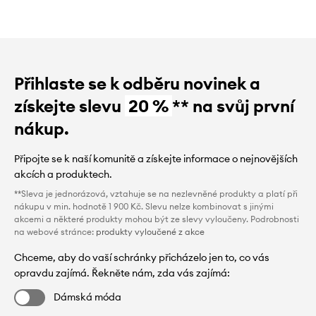
Přihlaste se k odběru novinek a
získejte slevu
20 %
** na svůj první
nákup.
Připojte se k naší komunitě a získejte informace o nejnovějších
akcích a produktech.
**Sleva je jednorázová, vztahuje se na nezlevněné produkty a platí při
nákupu v min. hodnotě 1 900 Kč. Slevu nelze kombinovat s jinými
akcemi a některé produkty mohou být ze slevy vyloučeny. Podrobnosti
na webové stránce:
produkty vyloučené z akce
Chceme, aby do vaší schránky přicházelo jen to, co vás
opravdu zajímá. Řekněte nám, zda vás zajímá:
Dámská móda