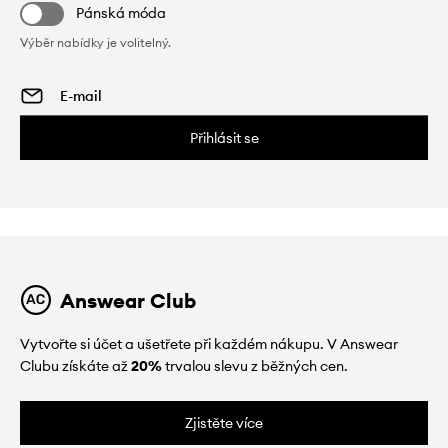
Pánská móda
Výběr nabídky je volitelný.
Přihlásit se
Answear Club
Vytvořte si účet a ušetřete při každém nákupu. V Answear
Clubu získáte až
20%
trvalou slevu z běžných cen.
Zjistěte více