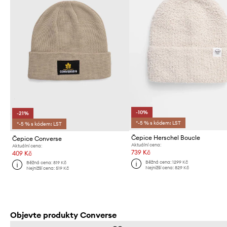
-10%
-21%
*-5 % s kódem: LST
*-5 % s kódem: LST
Čepice Herschel Boucle
Čepice Converse
Aktuální cena:
Aktuální cena:
739 Kč
409 Kč
Běžná cena:
1299 Kč
Běžná cena:
819 Kč
Nejnižší cena:
829 Kč
Nejnižší cena:
519 Kč
Objevte produkty Converse