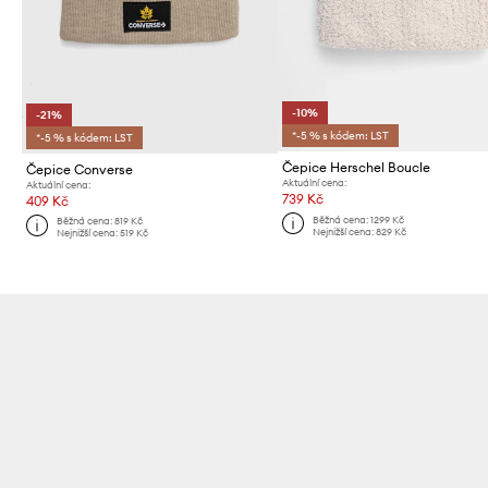
-10%
-21%
*-5 % s kódem: LST
*-5 % s kódem: LST
Čepice Herschel Boucle
Čepice Converse
Aktuální cena:
Aktuální cena:
739 Kč
409 Kč
Běžná cena:
1299 Kč
Běžná cena:
819 Kč
Nejnižší cena:
829 Kč
Nejnižší cena:
519 Kč