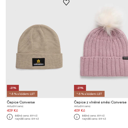
-21%
-21%
*-5 % s kódem: LST
*-5 % s kódem: LST
Čepice Converse
Čepice z vlněné směsi Converse
Aktuální cena:
Aktuální cena:
409 Kč
409 Kč
Běžná cena:
819 Kč
Běžná cena:
819 Kč
Nejnižší cena:
519 Kč
Nejnižší cena:
519 Kč