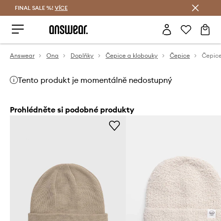
FINAL SALE %!
VÍCE
Ušetřete s Answear Club
Answear
Ona
Doplňky
Čepice a klobouky
Čepice
Čepic
Tento produkt je momentálně nedostupný
Prohlédněte si podobné produkty