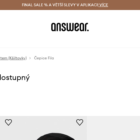
ácení zdarma (od 1800 Kč)
FINAL SALE % A VĚTŠÍ SLEVY V APLIKACI!
Doručení i do 24 h
VÍCE
Ušetřete s 
ltem (Kšiltovky)
Čepice Fila
dostupný