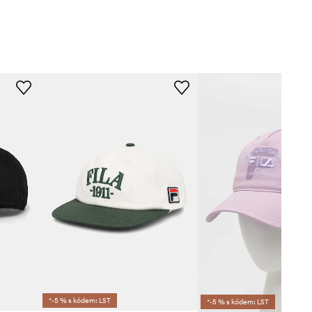
*-5 % s kódem: LST
*-5 % s kódem: LST