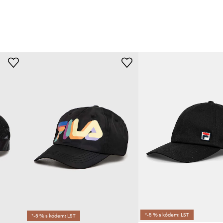
*-5 % s kódem: LST
*-5 % s kódem: LST