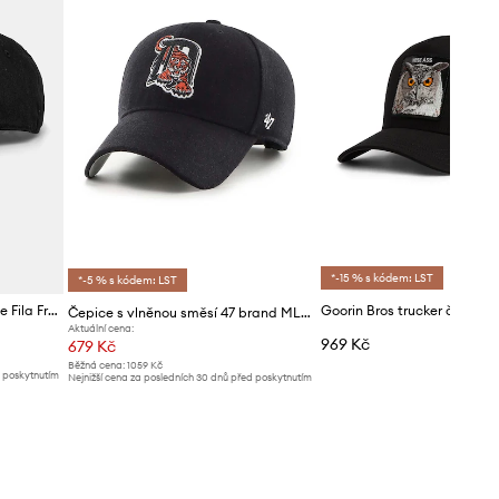
*-15 % s kódem: LST
*-5 % s kódem: LST
Bavlněná baseballová čepice Fila Frontera
Čepice s vlněnou směsí 47 brand MLB Detroit Tigers
Aktuální cena:
969 Kč
679 Kč
Běžná cena:
1059 Kč
d poskytnutím
Nejnižší cena za posledních 30 dnů před poskytnutím
slevy:
709 Kč