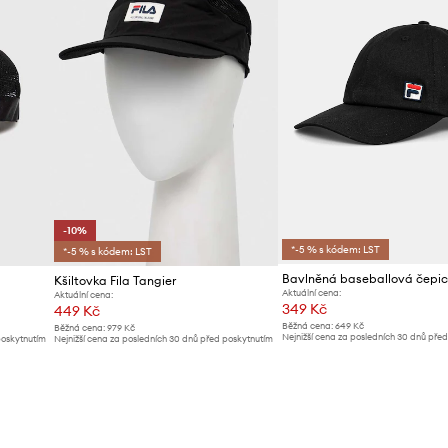
-10%
*-5 % s kódem: LST
*-5 % s kódem: LST
Kšiltovka Fila Tangier
Aktuální cena:
Aktuální cena:
349 Kč
449 Kč
Běžná cena:
649 Kč
Běžná cena:
979 Kč
Nejnižší cena za posledních 30 dnů pře
poskytnutím
Nejnižší cena za posledních 30 dnů před poskytnutím
slevy:
369 Kč
slevy:
499 Kč