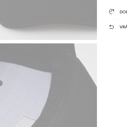
DO
VRÁ