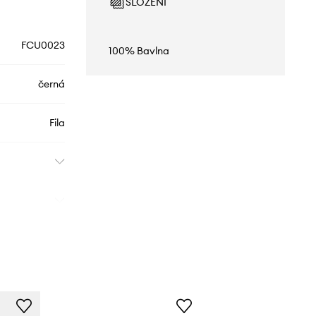
SLOŽENÍ
FCU0023
100% Bavlna
černá
Fila