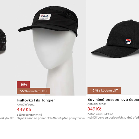
-10%
*-5 % s kódem: LST
*-5 % s kódem: LST
Kšiltovka Fila Tangier
Aktuální cena:
Aktuální cena:
349 Kč
449 Kč
Běžná cena:
649 Kč
Běžná cena:
979 Kč
Nejnižší cena za posledních 30 dnů pře
poskytnutím
Nejnižší cena za posledních 30 dnů před poskytnutím
slevy:
369 Kč
slevy:
499 Kč