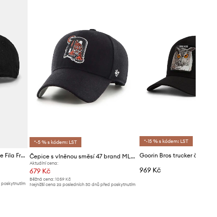
*-15 % s kódem: LST
*-5 % s kódem: LST
Bavlněná baseballová čepice Fila Frontera
Čepice s vlněnou směsí 47 brand MLB Detroit Tigers
Aktuální cena:
969 Kč
679 Kč
Běžná cena:
1059 Kč
d poskytnutím
Nejnižší cena za posledních 30 dnů před poskytnutím
slevy:
709 Kč