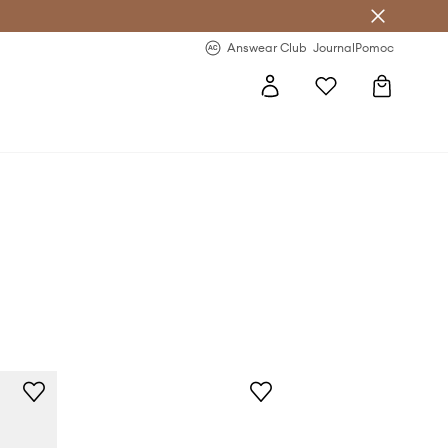
Answear Club
- 20 % na první objednávku
Answear Club
Journal
Pomoc