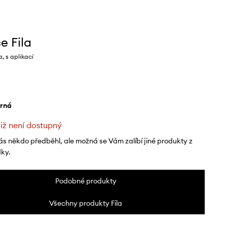
e Fila
, s aplikací
erná
již není dostupný
ás někdo předběhl, ale možná se Vám zalíbí jiné produkty z
dky.
Podobné produkty
Všechny produkty Fila