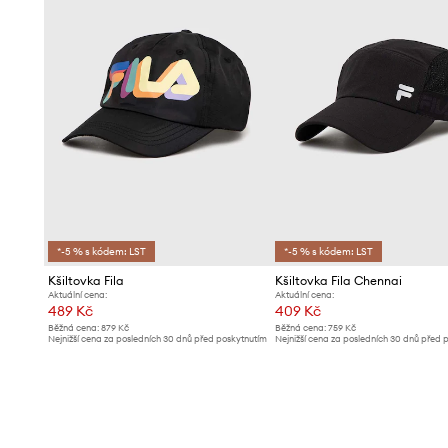
*-5 % s kódem: LST
*-5 % s kódem: LST
Kšiltovka Fila
Kšiltovka Fila Chennai
Aktuální cena:
Aktuální cena:
489 Kč
409 Kč
Běžná cena:
879 Kč
Běžná cena:
759 Kč
Nejnižší cena za posledních 30 dnů před poskytnutím
Nejnižší cena za posledních 30 dnů před 
slevy:
539 Kč
slevy:
449 Kč