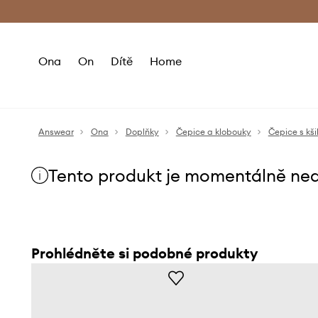
Premium Fashion Benefits
Doručení a vr
Ona
On
Dítě
Home
Answear
Ona
Doplňky
Čepice a klobouky
Čepice s kši
Tento produkt je momentálně ne
Prohlédněte si podobné produkty