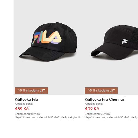
*-5 % s kódem: LST
*-5 % s kódem: LST
Kšiltovka Fila
Kšiltovka Fila Chennai
Aktuální cena:
Aktuální cena:
489 Kč
409 Kč
Běžná cena:
879 Kč
Běžná cena:
759 Kč
Nejnižší cena za posledních 30 dnů před poskytnutím
Nejnižší cena za posledních 30 dnů před 
slevy:
539 Kč
slevy:
449 Kč