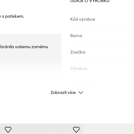
ÚDAJE O VÝROBKU
y s potiskem.
Kód výrobce
Barva
iš bránila vašemu zornému
Značka
Výrobce
ID produktu
Zobrazit více