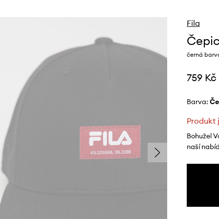
Fila
Čepic
černá barva
759 Kč
Barva:
č
Produkt 
Bohužel V
naší nabí