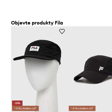
Objevte produkty Fila
-10%
*-5 % s kódem: LST
*-5 % s kódem: LST