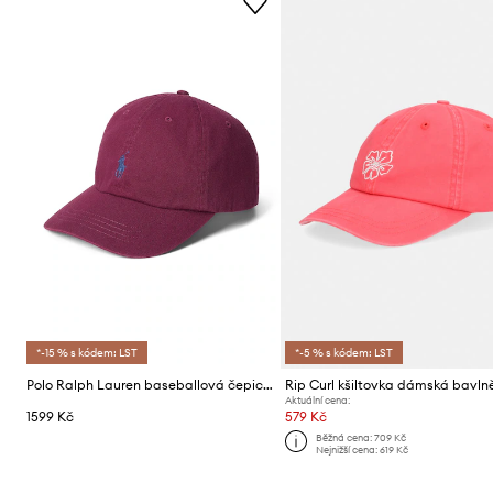
*-15 % s kódem: LST
*-5 % s kódem: LST
Polo Ralph Lauren baseballová čepice dámská bavlněná
Rip Curl kšiltovka dámská bavl
Aktuální cena:
1599 Kč
579 Kč
Běžná cena:
709 Kč
Nejnižší cena:
619 Kč