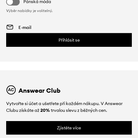
Pánská móda
Výběr nabídky je volitelný.
Přihlásit se
Answear Club
Vytvořte si účet a ušetřete při každém nákupu. V Answear
Clubu získáte až
20%
trvalou slevu z běžných cen.
Zjistěte více