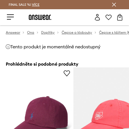
FINAL SALE %!
VÍCE
Ušetřete s Answear Club
Answear
Ona
Doplňky
Čepice a klobouky
Čepice s kšiltem (
Tento produkt je momentálně nedostupný
Prohlédněte si podobné produkty