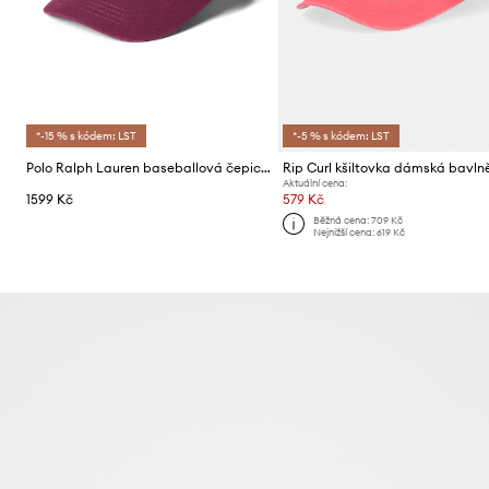
*-15 % s kódem: LST
*-5 % s kódem: LST
Polo Ralph Lauren baseballová čepice dámská bavlněná
Rip Curl kšiltovka dámská bavl
Aktuální cena:
1599 Kč
579 Kč
Běžná cena:
709 Kč
Nejnižší cena:
619 Kč