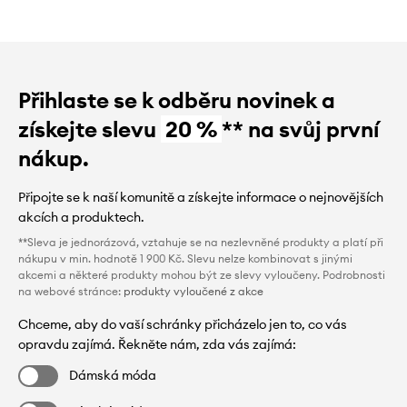
Přihlaste se k odběru novinek a
získejte slevu
20 %
** na svůj první
nákup.
Připojte se k naší komunitě a získejte informace o nejnovějších
akcích a produktech.
**Sleva je jednorázová, vztahuje se na nezlevněné produkty a platí při
nákupu v min. hodnotě 1 900 Kč. Slevu nelze kombinovat s jinými
akcemi a některé produkty mohou být ze slevy vyloučeny. Podrobnosti
na webové stránce:
produkty vyloučené z akce
Chceme, aby do vaší schránky přicházelo jen to, co vás
opravdu zajímá. Řekněte nám, zda vás zajímá:
Dámská móda