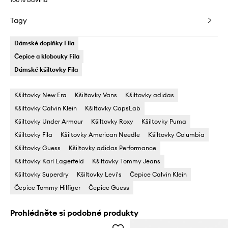
Tagy
Dámské doplňky Fila
Čepice a klobouky Fila
Dámské kšiltovky Fila
Kšiltovky New Era
Kšiltovky Vans
Kšiltovky adidas
Kšiltovky Calvin Klein
Kšiltovky CapsLab
Kšiltovky Under Armour
Kšiltovky Roxy
Kšiltovky Puma
Kšiltovky Fila
Kšiltovky American Needle
Kšiltovky Columbia
Kšiltovky Guess
Kšiltovky adidas Performance
Kšiltovky Karl Lagerfeld
Kšiltovky Tommy Jeans
Kšiltovky Superdry
Kšiltovky Levi's
Čepice Calvin Klein
Čepice Tommy Hilfiger
Čepice Guess
Prohlédněte si podobné produkty