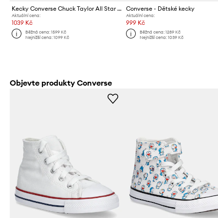
Kecky Converse Chuck Taylor All Star 1V
Converse - Dětské kecky
Aktuální cena:
Aktuální cena:
1039 Kč
999 Kč
Běžná cena:
1599 Kč
Běžná cena:
1289 Kč
Nejnižší cena:
1099 Kč
Nejnižší cena:
1039 Kč
Objevte produkty Converse