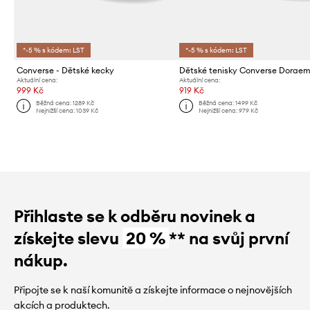
*-5 % s kódem: LST
*-5 % s kódem: LST
Converse - Dětské kecky
Aktuální cena:
Aktuální cena:
999 Kč
919 Kč
Běžná cena:
1289 Kč
Běžná cena:
1499 Kč
Nejnižší cena:
1039 Kč
Nejnižší cena:
979 Kč
Přihlaste se k odběru novinek a
získejte slevu
20 %
** na svůj první
nákup.
Připojte se k naší komunitě a získejte informace o nejnovějších
akcích a produktech.