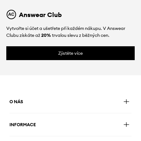
Answear Club
Vytvořte si účet a ušetřete při každém nákupu. V Answear
Clubu získáte až
20%
trvalou slevu z běžných cen.
Zjistěte více
O NÁS
INFORMACE