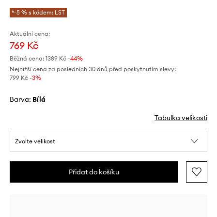
*-5 % s kódem: LST
Aktuální cena:
769 Kč
Běžná cena:
1389 Kč
-44%
Nejnižší cena za posledních 30 dnů před poskytnutím slevy:
799 Kč
 -3%
Barva:
bílá
Tabulka velikosti
Zvolte velikost
Přidat do košíku