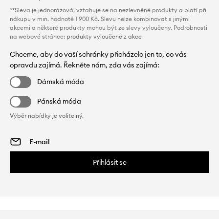
**Sleva je jednorázová, vztahuje se na nezlevněné produkty a platí při
nákupu v min. hodnotě 1 900 Kč. Slevu nelze kombinovat s jinými
akcemi a některé produkty mohou být ze slevy vyloučeny. Podrobnosti
na webové stránce:
produkty vyloučené z akce
Chceme, aby do vaší schránky přicházelo jen to, co vás
opravdu zajímá. Řekněte nám, zda vás zajímá:
Dámská móda
Pánská móda
Výběr nabídky je volitelný.
Přihlásit se