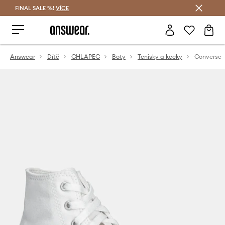
FINAL SALE %!
VÍCE
Ušetřete s Answear Club
Answear
Dítě
CHLAPEC
Boty
Tenisky a kecky
Converse 