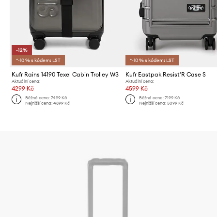
-12%
*-10 % s kódem: LST
*-10 % s kódem: LST
Kufr Rains 14190 Texel Cabin Trolley W3
Kufr Eastpak Resist'R Case S
Aktuální cena:
Aktuální cena:
4299 Kč
4599 Kč
Běžná cena:
7499 Kč
Běžná cena:
7199 Kč
Nejnižší cena:
4899 Kč
Nejnižší cena:
5099 Kč