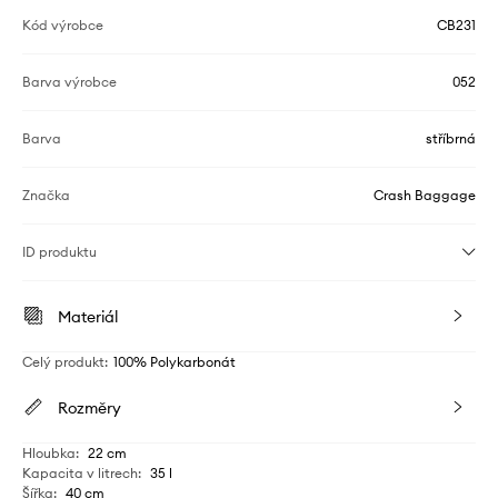
Kód výrobce
CB231
Barva výrobce
052
Barva
stříbrná
Značka
Crash Baggage
ID produktu
Materiál
Celý produkt
:
100% Polykarbonát
Rozměry
Hloubka
:
22 cm
Kapacita v litrech
:
35 l
Šířka
:
40 cm