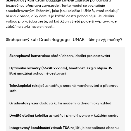
Skořepinový kufr Crash Baggage LUNAR
zajišťuje pohodlnou a
bezpečnou přepravu zavazadel. Tento model se vyznačuje
specializovanými řešeními, jako jsou kolečka LUNAR, která redukují
hluk a vibrace, díky čemuž je každá cesta pohodlnější. Je ideální
volbou pro každou cestu, od krátkých výletů po delší výpravy, kde
záleží na stylu i spolehlivosti.
Skořepinový kufr Crash Baggage LUNAR – čím je výjimečný?
Skořepinová konstrukce
chrání obsah, ideální pro cestování
Optimální rozměry (55x40x22 cm), hmotnost 3 kg
a
objem 35
litrů
umožňují pohodlné cestování
Teleskopická rukojeť
usnadňuje snadné manévrování a přepravu
kufru
Gradientový vzor
dodává kufru moderní a dynamický vzhled
Dvojitá otočná kolečka
usnadňují plynulý pohyb v každém směru
Integrovaný kombinační zámek TSA
zajišťuje bezpečnost obsahu