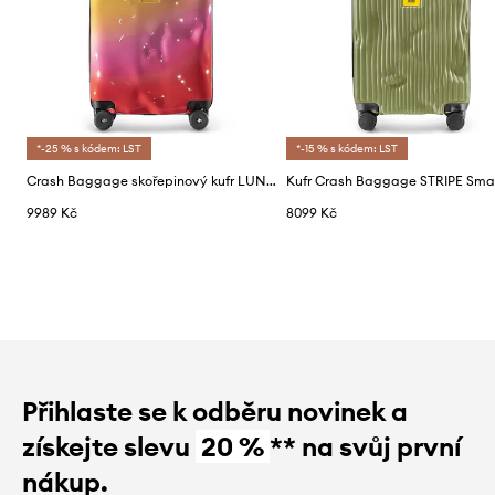
*-25 % s kódem: LST
*-15 % s kódem: LST
Crash Baggage skořepinový kufr LUNAR Small size 55x40x22 cm
9989 Kč
8099 Kč
Přihlaste se k odběru novinek a
získejte slevu
20 %
** na svůj první
nákup.