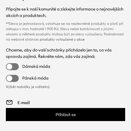
Připojte se k naší komunitě a získejte informace o nejnovějších
akcích a produktech.
**Sleva je jednorázová, vztahuje se na nezlevněné produkty a platí při
nákupu v min. hodnotě 1 900 Kč. Slevu nelze kombinovat s jinými
akcemi a některé produkty mohou být ze slevy vyloučeny. Podrobnosti
na webové stránce:
produkty vyloučené z akce
Chceme, aby do vaší schránky přicházelo jen to, co vás
opravdu zajímá. Řekněte nám, zda vás zajímá:
Dámská móda
Pánská móda
Výběr nabídky je volitelný.
Přihlásit se