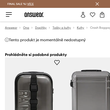
FINAL SALE %!
VÍCE
Ušetřete s Answear Club
Answear
Ona
Doplňky
Tašky a kufry
Kufry
Tento produkt je momentálně nedostupný
Prohlédněte si podobné produkty