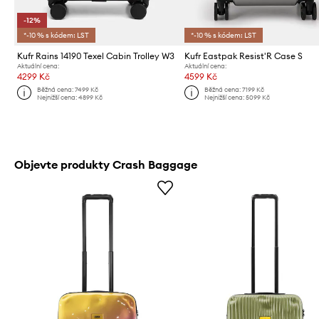
-12%
*-10 % s kódem: LST
*-10 % s kódem: LST
Kufr Rains 14190 Texel Cabin Trolley W3
Kufr Eastpak Resist'R Case S
Aktuální cena:
Aktuální cena:
4299 Kč
4599 Kč
Běžná cena:
7499 Kč
Běžná cena:
7199 Kč
Nejnižší cena:
4899 Kč
Nejnižší cena:
5099 Kč
Objevte produkty Crash Baggage