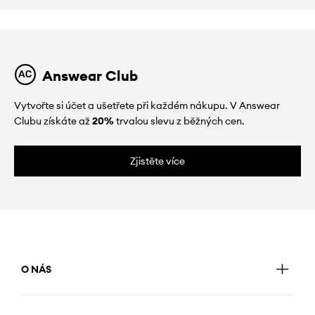
Answear Club
Vytvořte si účet a ušetřete při každém nákupu. V Answear
Clubu získáte až
20%
trvalou slevu z běžných cen.
Zjistěte více
O NÁS