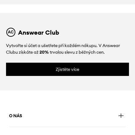
Answear Club
Vytvořte si účet a ušetřete při každém nákupu. V Answear
Clubu získáte až
20%
trvalou slevu z běžných cen.
Zjistěte více
O NÁS