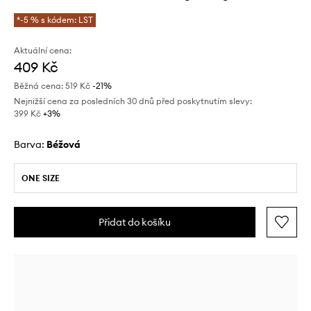
*-5 % s kódem: LST
Aktuální cena:
409 Kč
Běžná cena:
519 Kč
-21%
Nejnižší cena za posledních 30 dnů před poskytnutím slevy:
399 Kč
 +3%
Barva:
béžová
ONE SIZE
Přidat do košíku