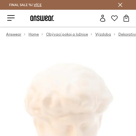
FINAL SALE %!
VÍCE
Ušetřete s Answear Club
Answear
Home
Obývací pokoj a ložnice
Výzdoba
Dekorativn