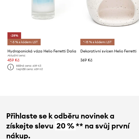
-28%
*-5 % s kódem: LST
*-15 % s kódem: LST
Hydroponická váza Helio Ferretti Dalia
Dekorativní svícen Helio Ferretti
Aktuální cena:
459 Kč
369 Kč
Běžná cena:
639 Kč
Nejnižší cena:
639 Kč
Přihlaste se k odběru novinek a
získejte slevu
20 %
** na svůj první
nákup.