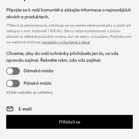
Připojte se k naší komunitě a získejte informace o nejnovějších
akcích a produktech.
**Sleva je jednorázová, vztahuje se na nezlevněné produkty a platí při
nákupu v min. hodnotě 1 900 Kč. Slevu nelze kombinovat s jinými
akcemi a některé produkty mohou být ze slevy vyloučeny. Podrobnosti
na webové stránce:
produkty vyloučené z akce
Chceme, aby do vaší schránky přicházelo jen to, co vás
opravdu zajímá. Řekněte nám, zda vás zajímá:
Dámská móda
Pánská móda
Výběr nabídky je volitelný.
Přihlásit se