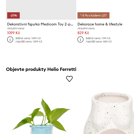
-21%
*-5 % s kódem: LST
Dekorativní figurka Medicom Toy 2-pack
Dekorace home & lifestyle
Aktuální cena:
Aktuální cena:
1099 Kč
829 Kč
Běžná cena:
1399 Kč
Běžná cena:
1199 Kč
Nejnižší cena:
1399 Kč
Nejnižší cena:
859 Kč
Objevte produkty Helio Ferretti