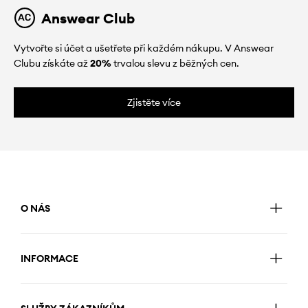
Answear Club
Vytvořte si účet a ušetřete při každém nákupu. V Answear
Clubu získáte až
20%
trvalou slevu z běžných cen.
Zjistěte více
O NÁS
INFORMACE