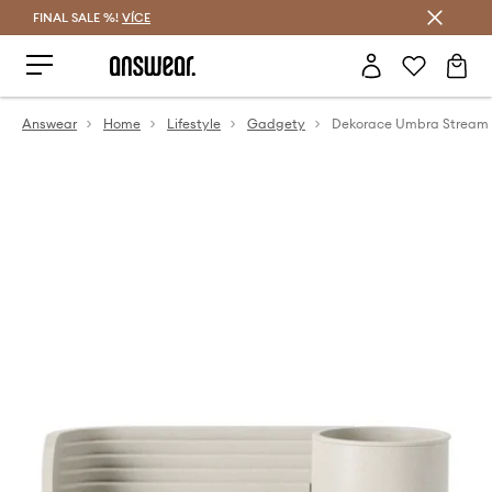
FINAL SALE %!
VÍCE
Ušetřete s Answear Club
Answear
Home
Lifestyle
Gadgety