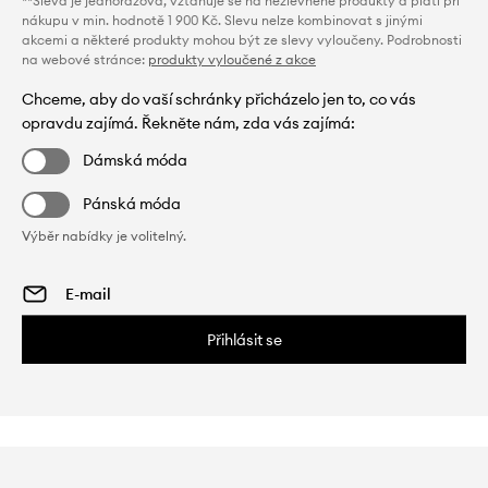
**Sleva je jednorázová, vztahuje se na nezlevněné produkty a platí při
nákupu v min. hodnotě 1 900 Kč. Slevu nelze kombinovat s jinými
akcemi a některé produkty mohou být ze slevy vyloučeny. Podrobnosti
na webové stránce:
produkty vyloučené z akce
Chceme, aby do vaší schránky přicházelo jen to, co vás
opravdu zajímá. Řekněte nám, zda vás zajímá:
Dámská móda
Pánská móda
Výběr nabídky je volitelný.
Přihlásit se