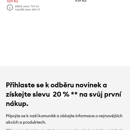
939 Kč
559 Kč
Běžná cena:
709 Kč
Nejnižší cena:
589 Kč
Přihlaste se k odběru novinek a
získejte slevu
20 %
** na svůj první
nákup.
Připojte se k naší komunitě a získejte informace o nejnovějších
akcích a produktech.