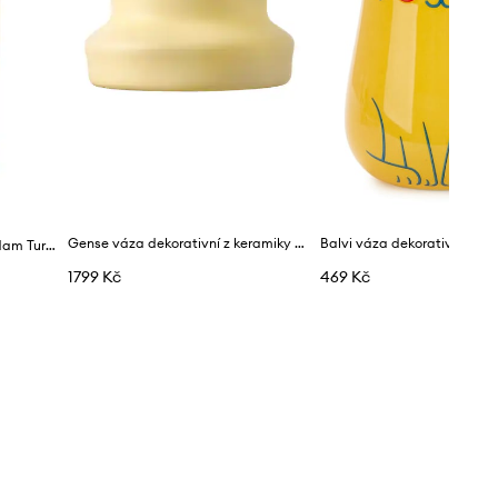
Gense váza dekorativní z keramiky 25 x 12 cm
Dekorativní váza &k amsterdam Turban Yelllow
1799 Kč
469 Kč