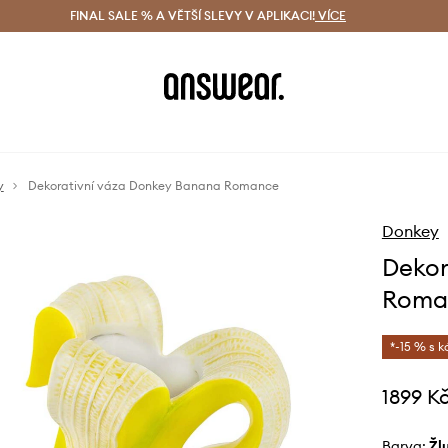
ácení zdarma (od 1800 Kč)
FINAL SALE % A VĚTŠÍ SLEVY V APLIKACI!
Doručení i do 24 h
VÍCE
Ušetřete s 
y
Dekorativní váza Donkey Banana Romance
Donkey
Dekor
Roma
*-15 % s 
1899 K
Barva:
ž