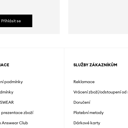
Přihlásit se
MACE
SLUŽBY ZÁKAZNÍKŮM
ní podmínky
Reklamace
odmínky
Vrácení zboží/odstoupení od
NSWEAR
Doručení
a prezentace zboží
Platební metody
 Answear Club
Dárkové karty