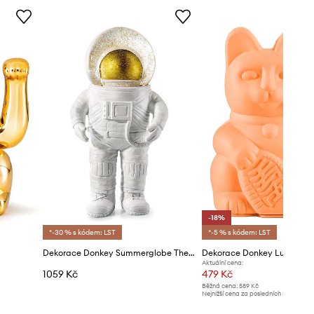
-18%
*-30 % s kódem: LST
*-5 % s kódem: LST
Dekorace Donkey Summerglobe The Astronaut
Dekorace Donkey Lucky Ca
Aktuální cena:
1059 Kč
479 Kč
Běžná cena:
589 Kč
Nejnižší cena za posledních 30 dnů př
slevy:
589 Kč