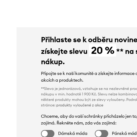
Přihlaste se k odběru novin
20 %
získejte slevu
** na 
nákup.
Připojte se k naší komunitě a získejte informace 
akcích a produktech.
**Sleva je jednorázová, vztahuje se na nezlevněné prod
nákupu v min. hodnotě 1 900 Kč. Slevu nelze kombinova
některé produkty mohou být ze slevy vyloučeny. Podr
stránce:
produkty vyloučené z akce
Chceme, aby do vaší schránky přicházelo jen to
zajímá. Řekněte nám, zda vás zajímá:
Dámská móda
Pánská mó