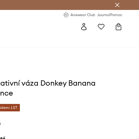
Answear Club
- 20 % na první objednávku
Answear Club
Journal
Pomoc
ativní váza Donkey Banana
nce
kódem: LST
č
lutá