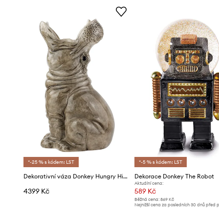
*-25 % s kódem: LST
*-5 % s kódem: LST
Dekorativní váza Donkey Hungry Hippos
Dekorace Donkey The Robot
Aktuální cena:
4399 Kč
589 Kč
Běžná cena:
869 Kč
Nejnižší cena za posledních 30 dnů před 
slevy:
619 Kč