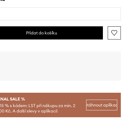
Přidat do košíku
INAL SALE %
Stáhnout aplikaci
-15 % s kódem: LST při nákupu za min. 2
00 Kč. A další slevy v aplikaci!