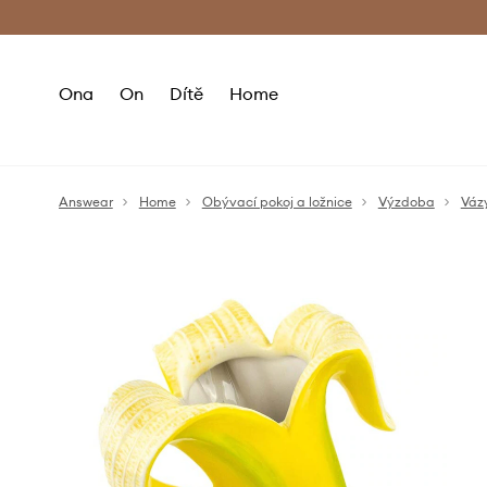
Premium Fashion Benefits
Doručení a vr
Ona
On
Dítě
Home
Answear
Home
Obývací pokoj a ložnice
Výzdoba
Váz