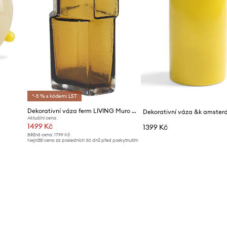
*-5 % s kódem: LST
Dekorativní váza ferm LIVING Muro x Utzon
Aktuální cena:
1499 Kč
1399 Kč
Běžná cena:
1799 Kč
Nejnižší cena za posledních 30 dnů před poskytnutím
slevy:
1599 Kč