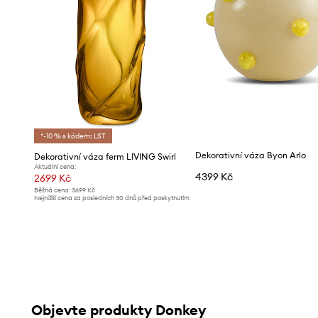
*-10 % s kódem: LST
Dekorativní váza Byon Arlo
Dekorativní váza ferm LIVING Swirl
Aktuální cena:
4399 Kč
2699 Kč
Běžná cena:
3699 Kč
Nejnižší cena za posledních 30 dnů před poskytnutím
slevy:
2799 Kč
Objevte produkty Donkey