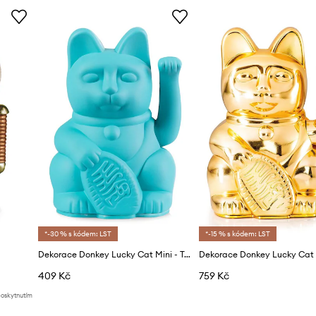
*-30 % s kódem: LST
*-15 % s kódem: LST
Dekorace Donkey Lucky Cat Mini - Turquoise
Dekorace Donkey Lucky Cat
409 Kč
759 Kč
poskytnutím