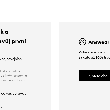
ek a
svůj první
Answear
Vytvořte si účet a
získáte až
20%
trva
o nejnovějších
ukty a platí při
t s jinými akcemi a
Zjistěte více
obnosti na webové
, co vás opravdu
da