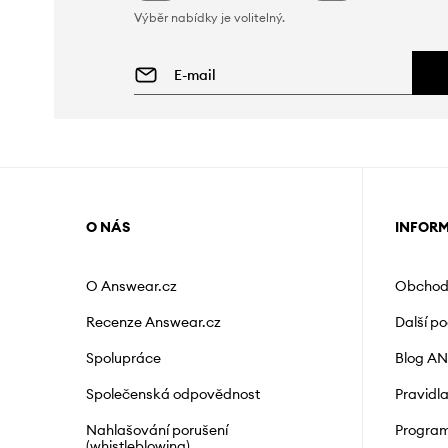
Výběr nabídky je volitelný.
O NÁS
INFOR
O Answear.cz
Obchod
Recenze Answear.cz
Další p
Spolupráce
Blog A
Společenská odpovědnost
Pravidl
Nahlašování porušení
Program
(whistleblowing)