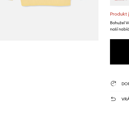
Produkt 
Bohužel V
naší nabí
DO
VRÁ