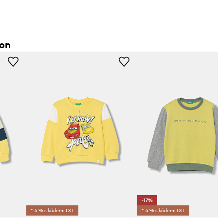
ton
-17%
*-5 % s kódem: LST
*-5 % s kódem: LST