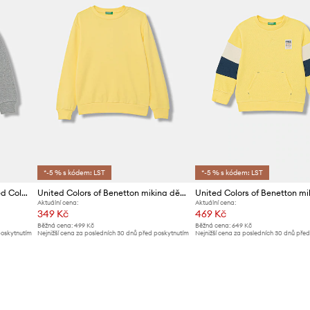
*-5 % s kódem: LST
*-5 % s kódem: LST
Dětská bavlněná mikina United Colors of Benetton
United Colors of Benetton mikina dětská bavlněná
Aktuální cena:
Aktuální cena:
349 Kč
469 Kč
Běžná cena:
499 Kč
Běžná cena:
649 Kč
poskytnutím
Nejnižší cena za posledních 30 dnů před poskytnutím
Nejnižší cena za posledních 30 dnů pře
slevy:
369 Kč
slevy:
499 Kč