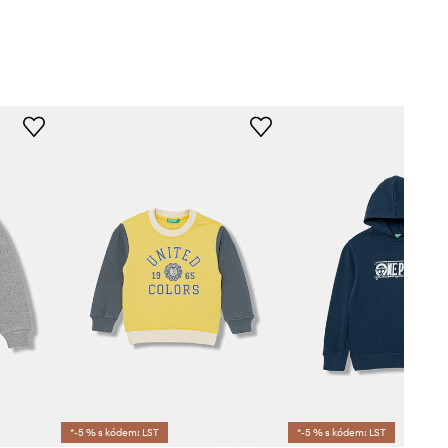
*-5 % s kódem: LST
*-5 % s kódem: LST