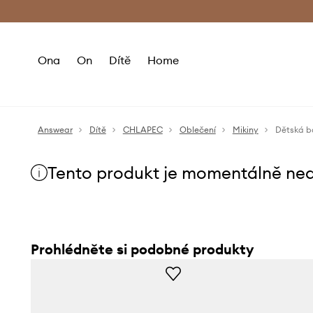
Premium Fashion Benefits
Doručení a vr
Ona
On
Dítě
Home
Answear
Dítě
CHLAPEC
Oblečení
Mikiny
Dětská b
Tento produkt je momentálně ne
Prohlédněte si podobné produkty