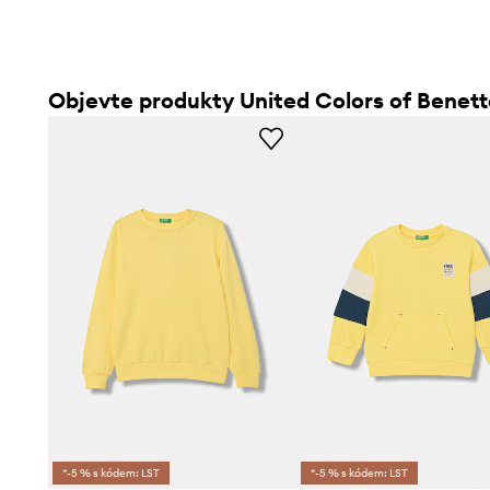
Objevte produkty United Colors of Benet
*-5 % s kódem: LST
*-5 % s kódem: LST