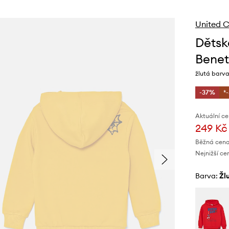
United C
Dětsk
Benet
žlutá barva
-37%
*
Aktuální ce
249 Kč
Běžná cena
Nejnižší ce
Barva:
ž