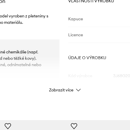
ton
VLASTNOSTI VÝROBKU
odel vyroben z pleteniny s
Kapuce
o materiálu.
Licence
é chemikálie (např.
ÚDAJE O VÝROBKU
d nebo těžké kovy).
né, odnímatelné nebo
Kód výrobce
3J68G20
Zobrazit více
Barva
ým lemem.
Značka
U