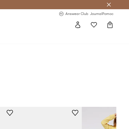
Answear Club
- 20 % na první objednávku
Answear Club
Journal
Pomoc