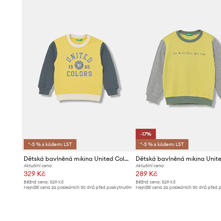
-17%
*-5 % s kódem: LST
*-5 % s kódem: LST
Dětská bavlněná mikina United Colors of Benetton
Aktuální cena:
Aktuální cena:
329 Kč
289 Kč
Běžná cena:
529 Kč
Běžná cena:
529 Kč
Nejnižší cena za posledních 30 dnů před poskytnutím
Nejnižší cena za posledních 30 dnů před 
slevy:
339 Kč
slevy:
349 Kč