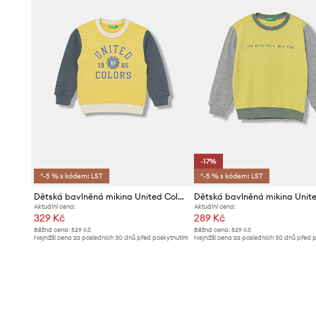
-17%
*-5 % s kódem: LST
*-5 % s kódem: LST
Dětská bavlněná mikina United Colors of Benetton
Aktuální cena:
Aktuální cena:
329 Kč
289 Kč
Běžná cena:
529 Kč
Běžná cena:
529 Kč
Nejnižší cena za posledních 30 dnů před poskytnutím
Nejnižší cena za posledních 30 dnů před 
slevy:
339 Kč
slevy:
349 Kč