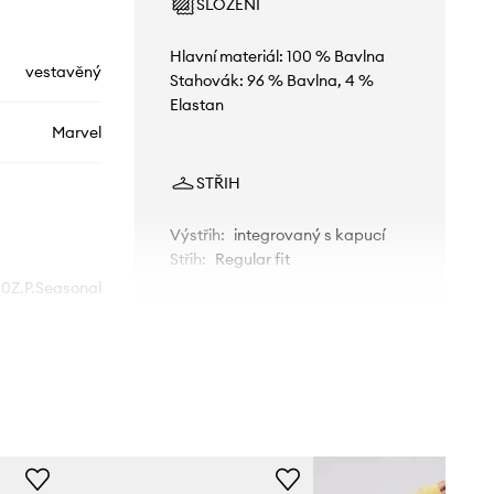
SLOŽENÍ
Hlavní materiál: 100 % Bavlna
vestavěný
Stahovák: 96 % Bavlna, 4 %
Elastan
Marvel
STŘIH
Výstřih
:
integrovaný s kapucí
Střih
:
Regular fit
0Z.P.Seasonal
žlutá
nited Colors of
Benetton