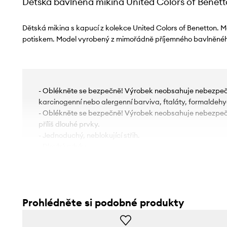
Dětská bavlněná mikina United Colors of Benet
Dětská mikina s kapucí z kolekce United Colors of Benetton. M
potiskem. Model vyrobený z mimořádně příjemného bavlněnéh
- Oblékněte se bezpečně! Výrobek neobsahuje nebezpečn
karcinogenní nebo alergenní barviva, ftaláty, formaldehy
- Oblékněte se bezpečně! Výrobek neobsahuje nebezpeč
příliš dlouhé prvky.
- Jednoduchý, neblokující střih.
- Dlouhý rukáv.
- Tenká, elastická pletenina.
- Rukávy a spodní okraj zakončeny pohodlným elastick
- Délka rukávu: 40 cm.
- Délka: 45 cm.
Prohlédněte si podobné produkty
- Šířka v podpaží: 39 cm.
- Rozměry pro velikost: 110 cm.