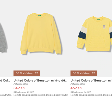
Výrobce
ID produktu
*-5 % s kódem: LST
*-5 % s kódem: LST
Dětská bavlněná mikina United Colors of Benetton
United Colors of Benetton mikina dětská bavlněná
Aktuální cena:
Aktuální cena:
349 Kč
469 Kč
Běžná cena:
499 Kč
Běžná cena:
649 Kč
poskytnutím
Nejnižší cena za posledních 30 dnů před poskytnutím
Nejnižší cena za posledních 30 dnů pře
slevy:
369 Kč
slevy:
499 Kč