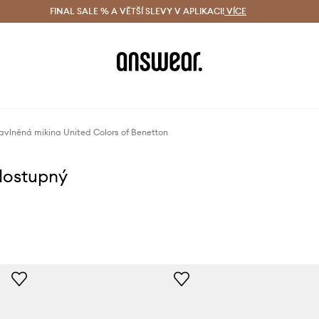
ácení zdarma (od 1800 Kč)
FINAL SALE % A VĚTŠÍ SLEVY V APLIKACI!
Doručení i do 24 h
VÍCE
Ušetřete s 
avlněná mikina United Colors of Benetton
dostupný