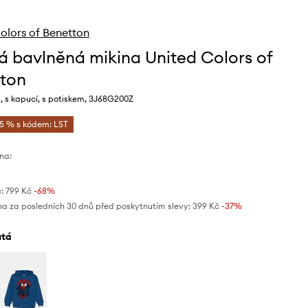
olors of Benetton
á bavlněná mikina United Colors of
ton
, s kapucí, s potiskem, 3J68G200Z
-5 % s kódem: LST
na:
:
799 Kč
-68%
na za posledních 30 dnů před poskytnutím slevy:
399 Kč
 -37%
lutá