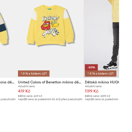
-50%
*-5 % s kódem: LST
*-5 % s kódem: LST
United Colors of Benetton mikina dětská bavlněná
United Colors of Benetton mikina dětská bavlněná
Dětská mikina HUGO
Aktuální cena:
Aktuální cena:
419 Kč
1199 Kč
Běžná cena:
649 Kč
Běžná cena:
2399 Kč
d poskytnutím
Nejnižší cena za posledních 30 dnů před poskytnutím
Nejnižší cena za posledních 30 dnů př
slevy:
449 Kč
slevy:
2399 Kč