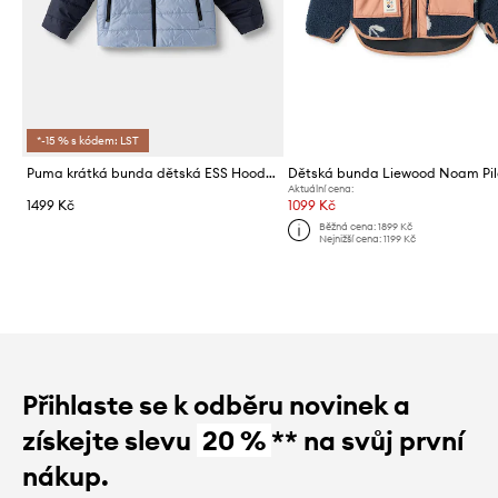
*-15 % s kódem: LST
Puma krátká bunda dětská ESS Hooded Padded Jacket
Aktuální cena:
1499 Kč
1099 Kč
Běžná cena:
1899 Kč
Nejnižší cena:
1199 Kč
Přihlaste se k odběru novinek a
získejte slevu
20 %
** na svůj první
nákup.