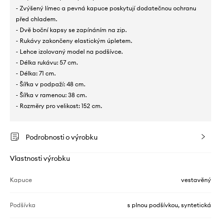
- Zvýšený límec a pevná kapuce poskytují dodatečnou ochranu
před chladem.
- Dvě boční kapsy se zapínáním na zip.
- Rukávy zakončeny elastickým úpletem.
- Lehce izolovaný model na podšívce.
- Délka rukávu: 57 cm.
- Délka: 71 cm.
- Šířka v podpaží: 48 cm.
- Šířka v ramenou: 38 cm.
- Rozměry pro velikost: 152 cm.
Podrobnosti o výrobku
Vlastnosti výrobku
Kapuce
vestavěný
Podšívka
s plnou podšívkou, syntetická