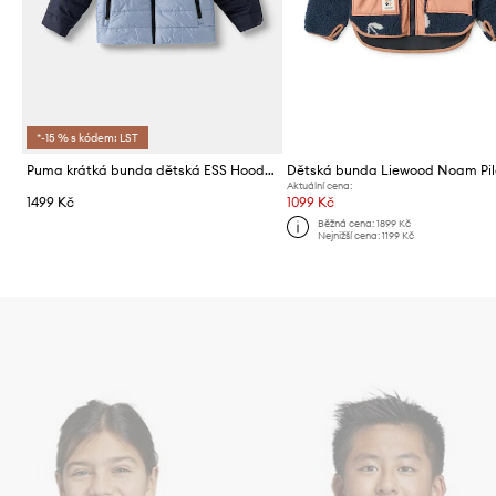
*-15 % s kódem: LST
Puma krátká bunda dětská ESS Hooded Padded Jacket
Aktuální cena:
1499 Kč
1099 Kč
Běžná cena:
1899 Kč
Nejnižší cena:
1199 Kč