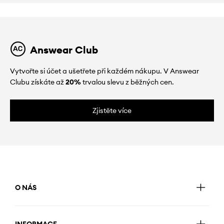
Answear Club
Vytvořte si účet a ušetřete při každém nákupu. V Answear
Clubu získáte až
20%
trvalou slevu z běžných cen.
Zjistěte více
O NÁS