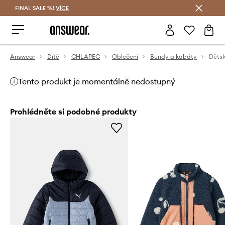
FINAL SALE %!
VÍCE
Ušetřete s Answear Club
Answear
Dítě
CHLAPEC
Oblečení
Bundy a kabáty
Tento produkt je momentálně nedostupný
Prohlédněte si podobné produkty