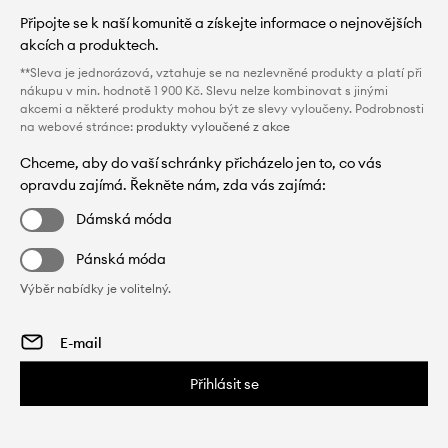
Připojte se k naší komunitě a získejte informace o nejnovějších
akcích a produktech.
**Sleva je jednorázová, vztahuje se na nezlevněné produkty a platí při
nákupu v min. hodnotě 1 900 Kč. Slevu nelze kombinovat s jinými
akcemi a některé produkty mohou být ze slevy vyloučeny. Podrobnosti
na webové stránce:
produkty vyloučené z akce
Chceme, aby do vaší schránky přicházelo jen to, co vás
opravdu zajímá. Řekněte nám, zda vás zajímá:
Dámská móda
Pánská móda
Výběr nabídky je volitelný.
Přihlásit se