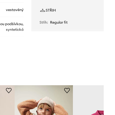
vestavěný
STŘIH
Střih
:
Regular fit
nou podšívkou,
syntetická
LW19144.G
růžová
Liewood