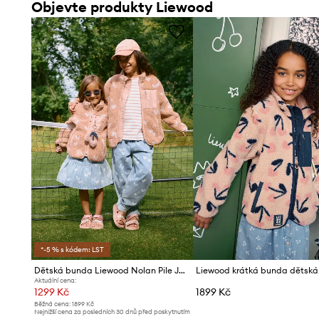
Objevte produkty Liewood
*-5 % s kódem: LST
Dětská bunda Liewood Nolan Pile Jacket
Aktuální cena:
1299 Kč
1899 Kč
Běžná cena:
1899 Kč
Nejnižší cena za posledních 30 dnů před poskytnutím