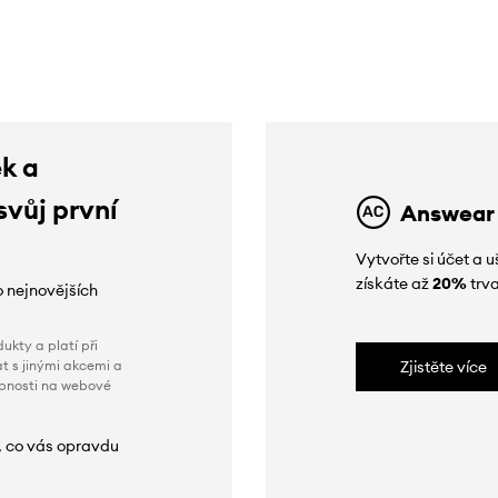
ek a
svůj první
Answear
Vytvořte si účet a
získáte až
20%
trva
o nejnovějších
ukty a platí při
t s jinými akcemi a
Zjistěte více
obnosti na webové
, co vás opravdu