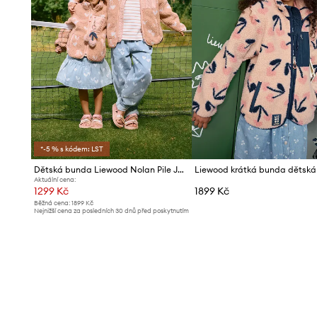
*-5 % s kódem: LST
Dětská bunda Liewood Nolan Pile Jacket
Aktuální cena:
1299 Kč
1899 Kč
Běžná cena:
1899 Kč
Nejnižší cena za posledních 30 dnů před poskytnutím
slevy:
1419 Kč