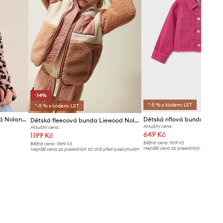
-14%
*-5 % s kódem: LST
*-5 % s kódem: LST
Liewood krátká bunda dětská Nolan Pile Jacket
Dětská riflová bunda Mayor
Dětská fleecová bunda Liewood Nolan Pile
Aktuální cena:
Aktuální cena:
649 Kč
1199 Kč
Běžná cena:
909 Kč
Běžná cena:
1899 Kč
Nejnižší cena za posledních 30 dnů př
Nejnižší cena za posledních 30 dnů před poskytnutím
slevy:
689 Kč
slevy:
1399 Kč