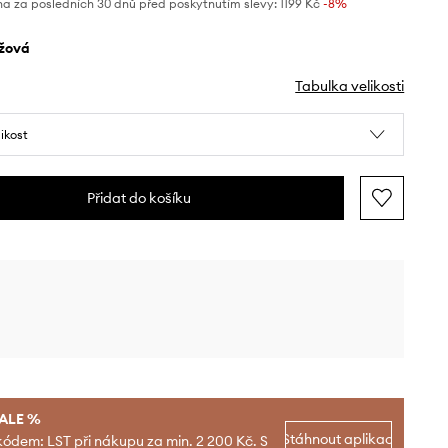
na za posledních 30 dnů před poskytnutím slevy:
1199 Kč
 -8%
ůžová
Tabulka velikosti
likost
Přidat do košíku
SALE %
Stáhnout aplikaci
kódem: LST při nákupu za min. 2 200 Kč. S