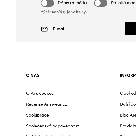
Dámská móda
Pánská mó
Výběr nabídky je volitelný.
O NÁS
INFOR
O Answear.cz
Obchod
Recenze Answear.cz
Další p
Spolupráce
Blog A
Společenská odpovědnost
Pravidl