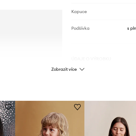
Kapuce
Podšívka
s pl
ÚDAJE O VÝROBKU
Zobrazit více
Kód výrobce
Barva
Značka
Výrobce