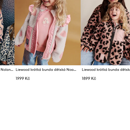
ID produktu
Liewood krátká bunda dětská Nolan Pile Jacket
Liewood krátká bunda dětská Noam Pile Jacket w Frill
1999 Kč
1899 Kč