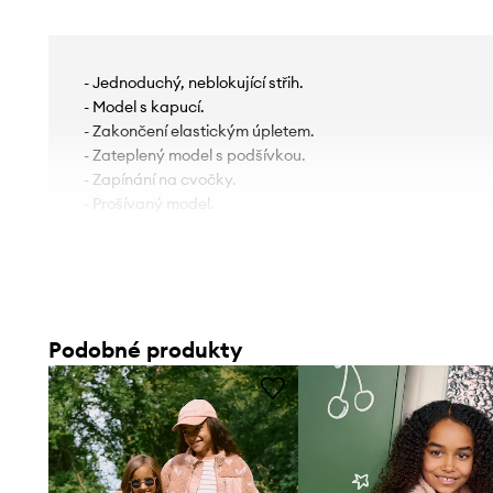
- Jednoduchý, neblokující střih.
- Model s kapucí.
- Zakončení elastickým úpletem.
- Zateplený model s podšívkou.
- Zapínání na cvočky.
- Prošívaný model.
Podobné produkty