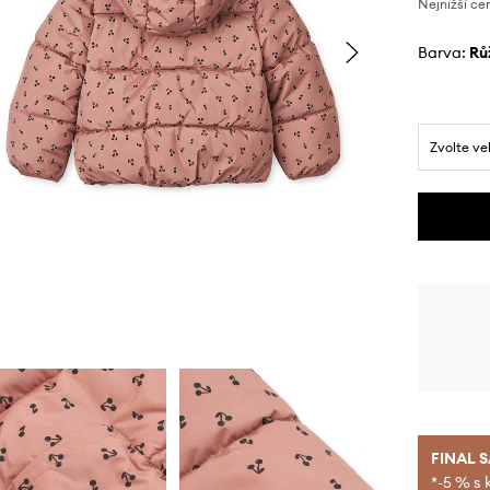
Nejnižší ce
Barva:
r
Zvolte ve
FINAL 
*-5 % s 