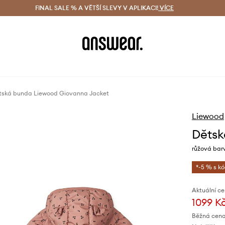
ácení zdarma (od 1800 Kč)
FINAL SALE % A VĚTŠÍ SLEVY V APLIKACI!
Doručení i do 24 h
VÍCE
Ušetřete s 
tská bunda Liewood Giovanna Jacket
Liewood
Dětsk
růžová bar
*-5 % s k
Aktuální ce
1099 K
Běžná cena