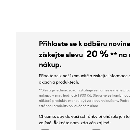
slevy:
1419 Kč
Přihlaste se k odběru novin
20 %
získejte slevu
** na 
nákup.
Připojte se k naší komunitě a získejte informace 
akcích a produktech.
**Sleva je jednorázová, vztahuje se na nezlevněné prod
nákupu v min. hodnotě 1 900 Kč. Slevu nelze kombinova
některé produkty mohou být ze slevy vyloučeny. Podr
stránce:
produkty vyloučené z akce
Chceme, aby do vaší schránky přicházelo jen to
zajímá. Řekněte nám, zda vás zajímá: