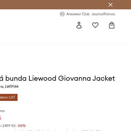
Answear Club
- 20 % na první objednávku
Answear Club
Journal
Pomoc
á bunda Liewood Giovanna Jacket
va, LW19144
ódem: LST
na:
č
:
2499 Kč
-56%