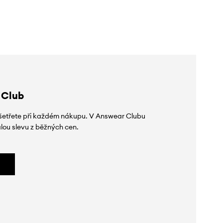
slevy:
1319 Kč
slevy:
1399 Kč
 Club
 ušetřete při každém nákupu. V Answear Clubu
lou slevu z běžných cen.