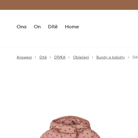
Premium Fashion Benefits
Doručení a vr
Ona
On
Dítě
Home
Answear
Dítě
DÍVKA
Oblečení
Bundy a kabáty
Dě