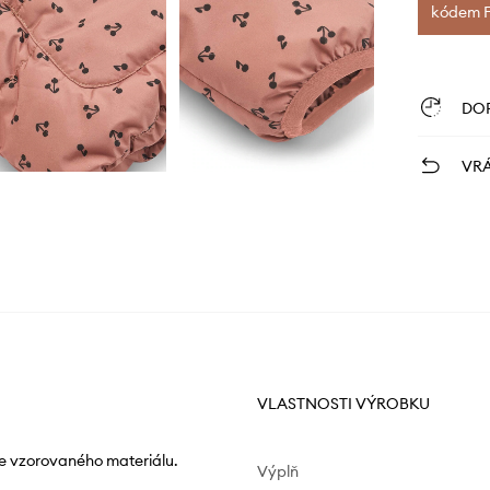
kódem FI
DO
VRÁ
VLASTNOSTI VÝROBKU
e vzorovaného materiálu.
Výplň