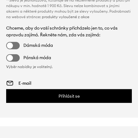
**Sleva je jednorázová, vztahuje se na nezlevněné produkty a platí při
nákupu v min. hodnotě 1 900 Kč. Slevu nelze kombinovat s jinými
akcemi a některé produkty mohou být ze slevy vyloučeny. Podrobnosti
na webové stránce:
produkty vyloučené z akce
Chceme, aby do vaší schránky přicházelo jen to, co vás
opravdu zajímá. Řekněte nám, zda vás zajímá:
Dámská móda
Pánská móda
Výběr nabídky je volitelný.
Přihlásit se