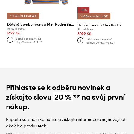
-11%
*-5 % s kódem: LST
*-10 % s kódem: LST
Dětská bomber bunda Mini Rodini Birds
Dětská bunda Mini Rodini
Aktuální cena:
Aktuální cena:
1699 Kč
3099 Kč
Běžná cena:
2999 Kč
Běžná cena:
4599 Kč
Nejnižší cena:
1799 Kč
Nejnižší cena:
3499 Kč
Přihlaste se k odběru novinek a
získejte slevu
20 %
** na svůj první
nákup.
Připojte se k naší komunitě a získejte informace o nejnovějších
akcích a produktech.