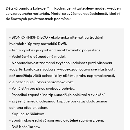
Dětská bunda z kolekce Mini Rodini. Lehký zateplený model, vyroben
ze vzorovaného materiálu. Model se zvýšenou voděodolností, ideální
do špatných povětrnostních podmínek.
- BIONIC-FINISH® ECO - ekologická alternativa tradiční
hydrofobní úpravy materiálů DWR.
- Tento výrobek je vyroben z recyklovaného polyesteru.
- Vodotěsný a větruodolný model.
- Nepromokavost znamená zvýšenou odolnost proti působení
vody. Při kontaktu s vodou si výrobek zachovává své vlastnosti,
což umožňuje větší pohodlí díky nižšímu prahu nepromokavosti,
ale nezaručuje úplnou nepromokavost.
- Volný střih pro plnou svobodu pohybu.
- Pohodlné zapínání na zip usnadňuje oblékání a svlékání.
- Zvýšený límec a odepínací kapuce poskytují dodatečnou
ochranu před chladem.
- Kapuce se šňůrkami.
- Spodní okraje rukávů jsou regulovatelné suchým zipem.
- Dvě boční kapsy.