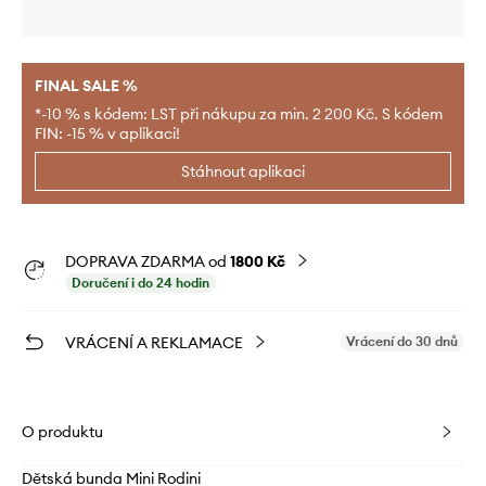
FINAL SALE %
*-10 % s kódem: LST při nákupu za min. 2 200 Kč. S kódem
FIN: -15 % v aplikaci!
Stáhnout aplikaci
DOPRAVA ZDARMA od
1800 Kč
Doručení i do 24 hodin
VRÁCENÍ A REKLAMACE
Vrácení do 30 dnů
O produktu
Dětská bunda Mini Rodini