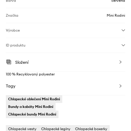
Barva
červená
Značka
Mini Rodini
Výrobce
ID produktu
Složení
100 % Recyklovaný polyester
Tagy
Chlapecké oblečení Mini Rodini
Bundy a kabáty Mini Rodini
Chlapecké bundy Mini Rodini
Chlapecké vesty
Chlapecké legíny
Chlapecké boxerky