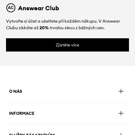
Answear Club
Vytvořte si účet a ušetřete při každém nákupu. V Answear
Clubu získáte až
20%
trvalou slevu z běžných cen.
Zjistěte více
O NÁS
INFORMACE