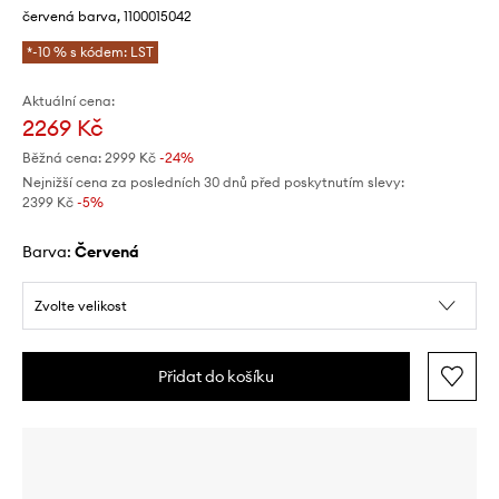
červená barva, 1100015042
*-10 % s kódem: LST
Aktuální cena:
2269 Kč
Běžná cena:
2999 Kč
-24%
Nejnižší cena za posledních 30 dnů před poskytnutím slevy:
2399 Kč
 -5%
Barva:
červená
Zvolte velikost
Přidat do košíku