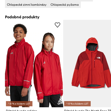
Chlapecké zimní kombinézy
Chlapecká pyžama
Podobné produkty
*-5 % s kódem: LST
*-5 % s kódem: LST
Dětská bunda adidas