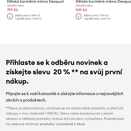
Dětská bavlněná mikina Desigual
Dětská bavlněná mikina Desigua
Aktuální cena:
Aktuální cena:
799 Kč
949 Kč
Běžná cena:
1499 Kč
Běžná cena:
1799 Kč
Nejnižší cena:
1499 Kč
Nejnižší cena:
1009 Kč
Přihlaste se k odběru novinek a
získejte slevu
20 %
** na svůj první
nákup.
Připojte se k naší komunitě a získejte informace o nejnovějších
akcích a produktech.
**Sleva je jednorázová, vztahuje se na nezlevněné produkty a platí při
nákupu v min. hodnotě 1 900 Kč. Slevu nelze kombinovat s jinými
akcemi a některé produkty mohou být ze slevy vyloučeny. Podrobnosti
na webové stránce:
produkty vyloučené z akce