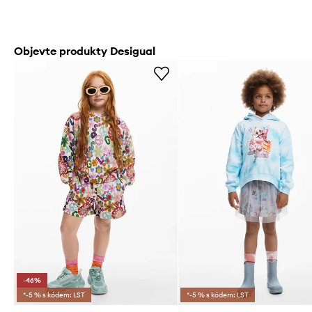
Objevte produkty Desigual
-46%
*-5 % s kódem: LST
*-5 % s kódem: LST