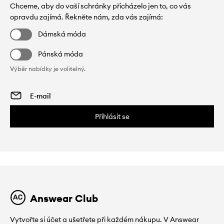
Chceme, aby do vaší schránky přicházelo jen to, co vás
opravdu zajímá. Řekněte nám, zda vás zajímá:
Dámská móda
Pánská móda
Výběr nabídky je volitelný.
Přihlásit se
Answear Club
Vytvořte si účet a ušetřete při každém nákupu. V Answear