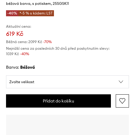
béžová barva, s potiskem, 25SGSK11
-40%
*-5 % s kódem: LST
Aktuální cena:
619 Kč
Běžná cena:
2099 Kč
-70%
Nejnižší cena za posledních 30 dnů před poskytnutím slevy:
1039 Kč
 -40%
Barva:
béžová
Zvolte velikost
Přidat do košíku