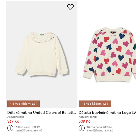
*-5 % s kódem: LST
*-5 % s kódem: LST
Dětská mikina United Colors of Benetton
Aktuální cena:
Aktuální cena:
369 Kč
509 Kč
Běžná cena:
699 Kč
Běžná cena:
879 Kč
Nejnižší cena:
389 Kč
Nejnižší cena:
539 Kč