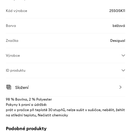
Kód výrobce
25SGSK11
Barva
béžová
Značka
Desigual
Výrobce
ID produktu
Složení
98 % Bavlna, 2 % Polyester
Pokyny k praní a údržbě:
prát v pračce při teplotě 30 stupňů, nelze sušit v sušičce, nebělit, žehlit
na střední teplotu, Nečistit chemicky
Podobné produkty