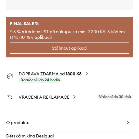
FINAL SALE %
*-5 % s kódem: LST při nákupu za min. 2 200 Kč. S kódem
FIN: -10 % v aplikaci!
Stáhnout aplikaci
DOPRAVA ZDARMA od
1800 Kč
Doručení i do 24 hodin
VRÁCENÍ A REKLAMACE
Vrácení do 30 dnů
O produktu
Dětská mikina Desigual