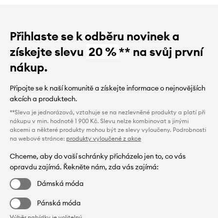
Přihlaste se k odběru novinek a
získejte slevu
20 %
** na svůj první
nákup.
Připojte se k naší komunitě a získejte informace o nejnovějších
akcích a produktech.
**Sleva je jednorázová, vztahuje se na nezlevněné produkty a platí při
nákupu v min. hodnotě 1 900 Kč. Slevu nelze kombinovat s jinými
akcemi a některé produkty mohou být ze slevy vyloučeny. Podrobnosti
na webové stránce:
produkty vyloučené z akce
Chceme, aby do vaší schránky přicházelo jen to, co vás
opravdu zajímá. Řekněte nám, zda vás zajímá:
Dámská móda
Pánská móda
Výběr nabídky je volitelný.