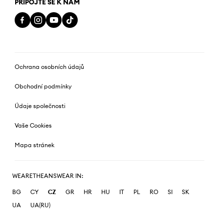
PŘIPOJTE SE K NÁM
Ochrana osobních údajů
Obchodní podmínky
Údaje společnosti
Vaše Cookies
Mapa stránek
WEARETHEANSWEAR IN:
BG
CY
CZ
GR
HR
HU
IT
PL
RO
SI
SK
UA
UA(RU)