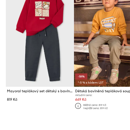
-18%
*-5 % s kódem: LST
Mayoral teplákový set dětský s bavlnou
Aktuální cena:
819 Kč
669 Kč
Běžná cena:
819 Kč
Nejnižší cena:
819 Kč