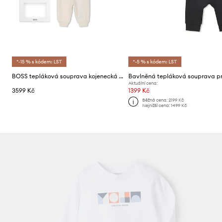
*-15 % s kódem: LST
*-5 % s kódem: LST
BOSS tepláková souprava kojenecká s bavlnou
Aktuální cena:
3599 Kč
1399 Kč
Běžná cena:
2199 Kč
Nejnižší cena:
1499 Kč