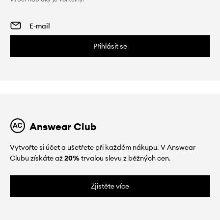
Přihlásit se
Answear Club
Vytvořte si účet a ušetřete při každém nákupu. V Answear
Clubu získáte až
20%
trvalou slevu z běžných cen.
Zjistěte více