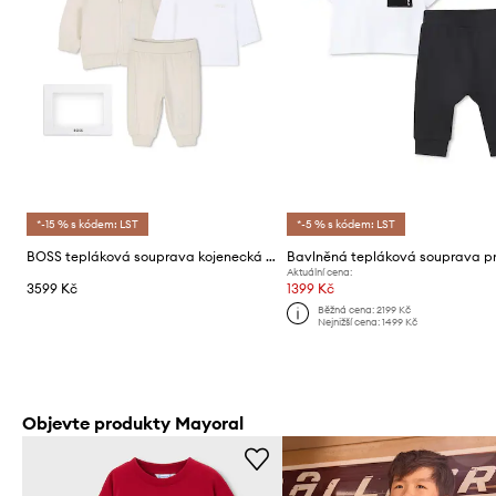
*-15 % s kódem: LST
*-5 % s kódem: LST
BOSS tepláková souprava kojenecká s bavlnou
Aktuální cena:
3599 Kč
1399 Kč
Běžná cena:
2199 Kč
Nejnižší cena:
1499 Kč
Objevte produkty Mayoral