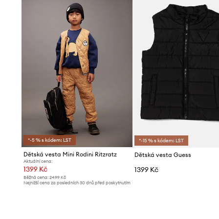
*-5 % s kódem: LST
*-15 % s kódem: LST
Dětská vesta Mini Rodini Ritzratz
Dětská vesta Guess
Aktuální cena:
1399 Kč
1399 Kč
Běžná cena:
2499 Kč
Nejnižší cena za posledních 30 dnů před poskytnutím
slevy:
1499 Kč