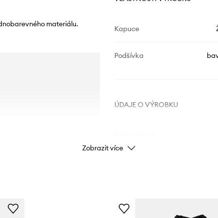
ednobarevného materiálu.
Kapuce
Podšívka
bav
ÚDAJE O VÝROBKU
Kód výrobce
Zobrazit více
Barva výrobce
Barva
Značka