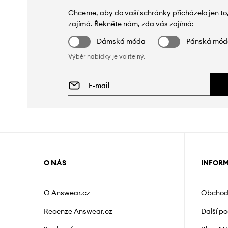
Chceme, aby do vaší schránky přicházelo jen to
zajímá. Řekněte nám, zda vás zajímá:
Dámská móda
Pánská mó
Výběr nabídky je volitelný.
O NÁS
INFOR
O Answear.cz
Obchod
Recenze Answear.cz
Další p