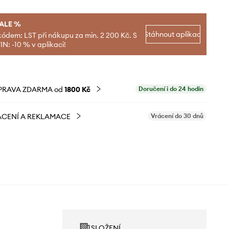
SALE %
Stáhnout aplikaci
kódem: LST při nákupu za min. 2 200 Kč. S
N: -10 % v aplikaci!
PRAVA ZDARMA od
1800 Kč
Doručení i do 24 hodin
CENÍ A REKLAMACE
Vrácení do 30 dnů
SLOŽENÍ