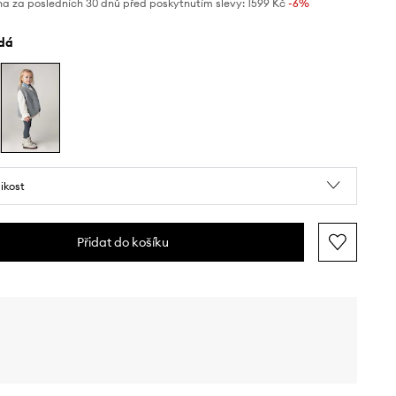
na za posledních 30 dnů před poskytnutím slevy:
1599 Kč
 -6%
edá
likost
Přidat do košíku