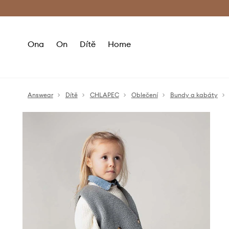
Premium Fashion Benefits
Doručení a vr
Ona
On
Dítě
Home
Answear
Dítě
CHLAPEC
Oblečení
Bundy a kabáty