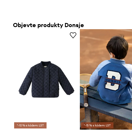
Objevte produkty Donsje
*-10 % s kódem: LST
*-15 % s kódem: LST