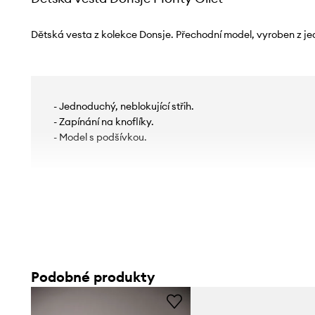
Dětská vesta z kolekce Donsje. Přechodní model, vyroben z j
- Jednoduchý, neblokující střih.
- Zapínání na knoflíky.
- Model s podšívkou.
Podobné produkty