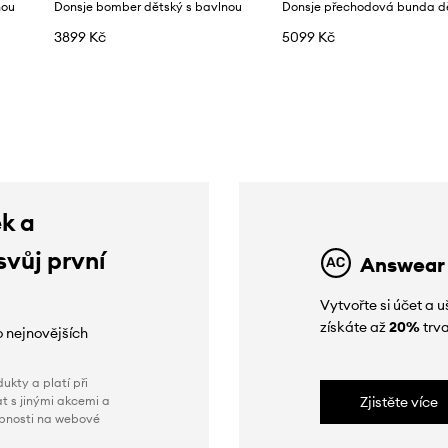
nou
Donsje bomber dětský s bavlnou
3899 Kč
5099 Kč
ek a
svůj první
Answear
Vytvořte si účet a
získáte až
20%
trva
o nejnovějších
ukty a platí při
t s jinými akcemi a
Zjistěte více
obnosti na webové