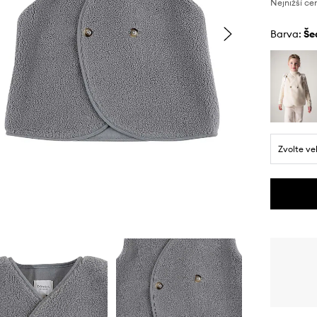
Nejnižší ce
Barva:
š
Zvolte ve