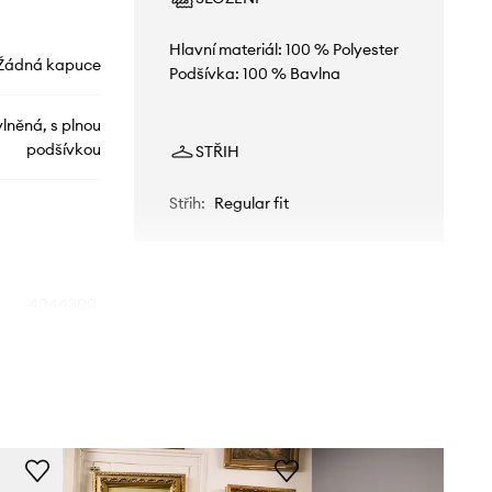
Hlavní materiál: 100 % Polyester
Žádná kapuce
Podšívka: 100 % Bavlna
lněná, s plnou
podšívkou
STŘIH
Střih
:
Regular fit
4044300.
00162.Lava
šedá
Donsje