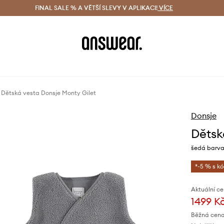
ácení zdarma (od 1800 Kč)
FINAL SALE % A VĚTŠÍ SLEVY V APLIKACI!
Doručení i do 24 h
VÍCE
Ušetřete s 
Dětská vesta Donsje Monty Gilet
Donsje
Dětsk
šedá barva
*-5 % s k
Aktuální ce
1499 K
Běžná cena