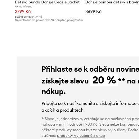
Dětská bunda Donsje Ceasie Jacket
Donsje bomber dětský s bavl
Aktuální cena:
3799 Kč
3699 Kč
Běžná cena:
5499 Kč
Nejnižší cena za posledních 30 dnů před poskytnutím
slevy:
3999 Kč
Přihlaste se k odběru novin
20 %
získejte slevu
** na 
nákup.
Připojte se k naší komunitě a získejte informace 
akcích a produktech.
**Sleva je jednorázová, vztahuje se na nezlevněné prod
nákupu v min. hodnotě 1 900 Kč. Slevu nelze kombinova
některé produkty mohou být ze slevy vyloučeny. Podr
stránce:
produkty vyloučené z akce