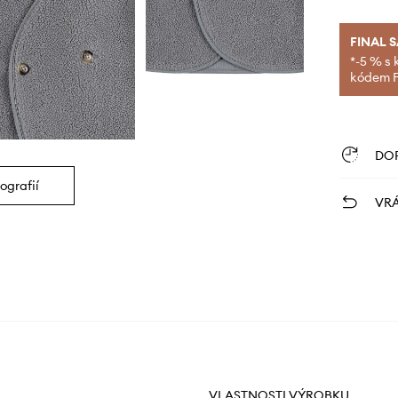
FINAL 
*-5 % s 
kódem FI
DO
ografií
VRÁ
VLASTNOSTI VÝROBKU