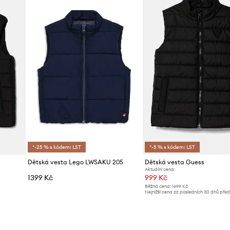
Výrobce
ID produktu
*-25 % s kódem: LST
*-5 % s kódem: LST
Dětská vesta Lego LWSAKU 205
Dětská vesta Guess
Aktuální cena:
1399 Kč
999 Kč
Běžná cena:
1699 Kč
Nejnižší cena za posledních 30 dnů pře
slevy:
1059 Kč