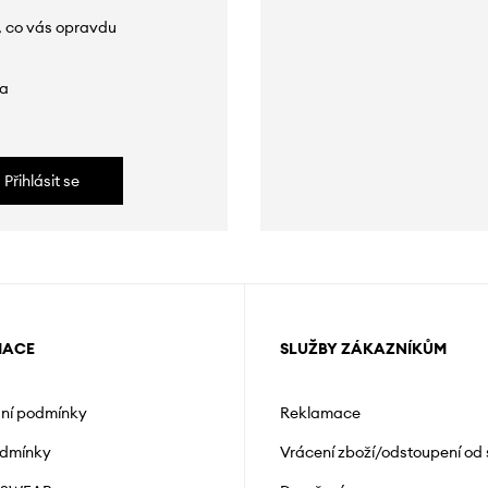
, co vás opravdu
da
Přihlásit se
MACE
SLUŽBY ZÁKAZNÍKŮM
ní podmínky
Reklamace
odmínky
Vrácení zboží/odstoupení od