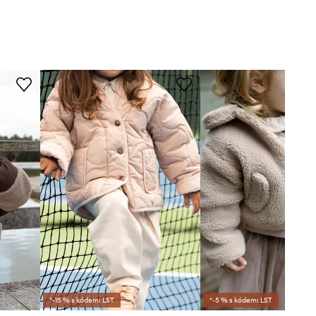
*-15 % s kódem: LST
*-5 % s kódem: LST