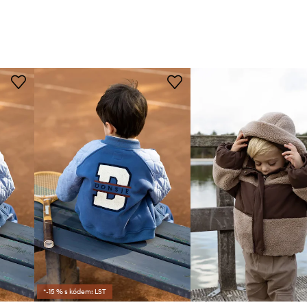
*-15 % s kódem: LST