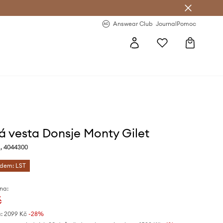
Answear Club
- 20 % na první objednávku
Answear Club
Journal
Pomoc
á vesta Donsje Monty Gilet
, 4044300
ódem: LST
na:
č
:
2099 Kč
-28%