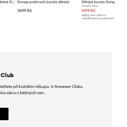
Donsje přechodová bunda dětská Damian Jacket
Donsje prošívaná bunda dětská
Aktuální cena:
3699 Kč
1699 Kč
Běžná cena:
2899 Kč
Nejnižší cena za posledních 30 dnů př
slevy:
1799 Kč
 Club
 ušetřete při každém nákupu. V Answear Clubu
lou slevu z běžných cen.