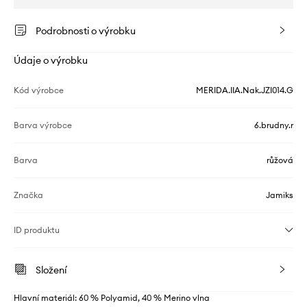
Podrobnosti o výrobku
Údaje o výrobku
Kód výrobce
MERIDA.IIA.Nak.JZI014.G
Barva výrobce
6.brudny.r
Barva
růžová
Značka
Jamiks
ID produktu
Složení
Hlavní materiál: 60 % Polyamid, 40 % Merino vlna