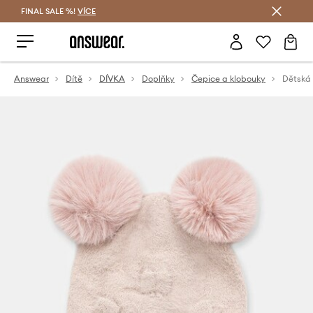
FINAL SALE %!
VÍCE
Ušetřete s Answear Club
Answear
Dítě
DÍVKA
Doplňky
Čepice a klobouky