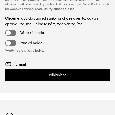
akcemi a některé produkty mohou být ze slevy vyloučeny. Podrobnosti
na webové stránce:
produkty vyloučené z akce
Chceme, aby do vaší schránky přicházelo jen to, co vás
opravdu zajímá. Řekněte nám, zda vás zajímá:
Dámská móda
Pánská móda
Výběr nabídky je volitelný.
Přihlásit se