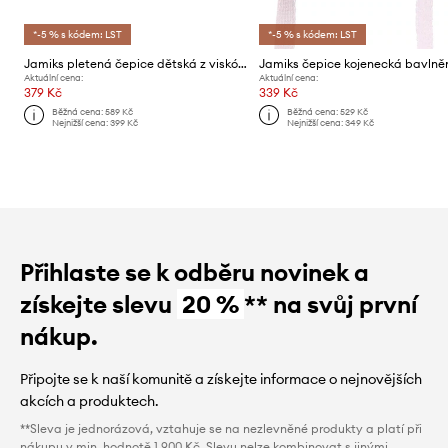
*-5 % s kódem: LST
*-5 % s kódem: LST
Jamiks pletená čepice dětská z viskózy YVONNE
Aktuální cena:
Aktuální cena:
379 Kč
339 Kč
Běžná cena:
589 Kč
Běžná cena:
529 Kč
Nejnižší cena:
399 Kč
Nejnižší cena:
349 Kč
Přihlaste se k odběru novinek a
získejte slevu
20 %
** na svůj první
nákup.
Připojte se k naší komunitě a získejte informace o nejnovějších
akcích a produktech.
**Sleva je jednorázová, vztahuje se na nezlevněné produkty a platí při
nákupu v min. hodnotě 1 900 Kč. Slevu nelze kombinovat s jinými