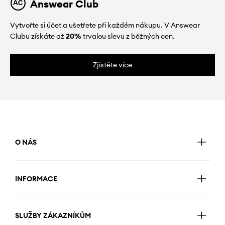
Answear Club
Vytvořte si účet a ušetřete při každém nákupu. V Answear
Clubu získáte až
20%
trvalou slevu z běžných cen.
Zjistěte více
O NÁS
INFORMACE
SLUŽBY ZÁKAZNÍKŮM