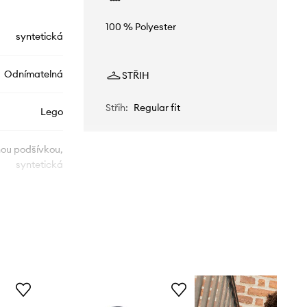
100 % Polyester
syntetická
Odnímatelná
STŘIH
Střih
:
Regular fit
Lego
nou podšívkou,
syntetická
11010825
ořnická modř