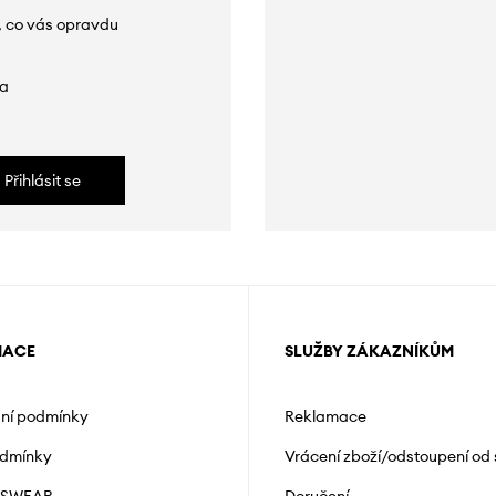
, co vás opravdu
da
Přihlásit se
MACE
SLUŽBY ZÁKAZNÍKŮM
ní podmínky
Reklamace
odmínky
Vrácení zboží/odstoupení od