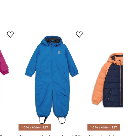
*-5 % s kódem: LST
*-5 % s kódem: LST