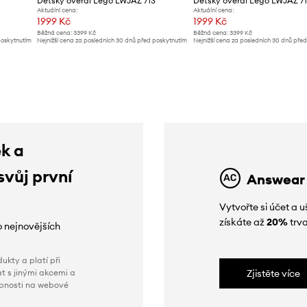
0
Dětský overal Lego LWJAZ 713
Dětský overal Lego LWJAZ 7
Aktuální cena:
Aktuální cena:
1999 Kč
1999 Kč
Běžná cena:
3399 Kč
Běžná cena:
3399 Kč
poskytnutím
Nejnižší cena za posledních 30 dnů před poskytnutím
Nejnižší cena za posledních 30 dnů pře
slevy:
2099 Kč
slevy:
2099 Kč
ek a
svůj první
Answear
Vytvořte si účet a
získáte až
20%
trva
o nejnovějších
ukty a platí při
t s jinými akcemi a
Zjistěte více
obnosti na webové