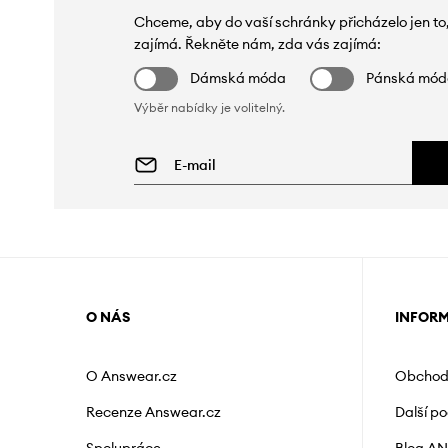
Chceme, aby do vaší schránky přicházelo jen to
zajímá. Řekněte nám, zda vás zajímá:
Dámská móda
Pánská mó
Výběr nabídky je volitelný.
O NÁS
INFOR
O Answear.cz
Obchod
Recenze Answear.cz
Další p