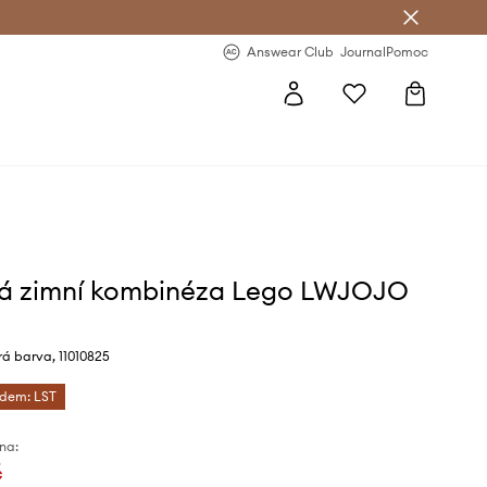
Answear Club
- 20 % na první objednávku
Answear Club
Journal
Pomoc
á zimní kombinéza Lego LWJOJO
 barva, 11010825
ódem: LST
na:
č