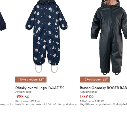
Značka
Výrobce
ID produktu
*-10 % s kódem: LST
*-5 % s kódem: LST
3
Dětský overal Lego LWJAZ 710
Bunda Gosoaky ROGER RAB
Aktuální cena:
Aktuální cena:
1999 Kč
1799 Kč
Běžná cena:
3399 Kč
Běžná cena:
2999 Kč
poskytnutím
Nejnižší cena za posledních 30 dnů před poskytnutím
Nejnižší cena za posledních 30 dnů pře
slevy:
2099 Kč
slevy:
1899 Kč