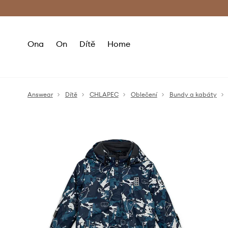
Premium Fashion Benefits
Doručení a vr
Ona
On
Dítě
Home
Answear
Dítě
CHLAPEC
Oblečení
Bundy a kabáty