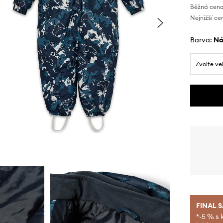
Běžná cena
Nejnižší ce
Barva:
n
Zvolte ve
FINAL 
*-5 % s 