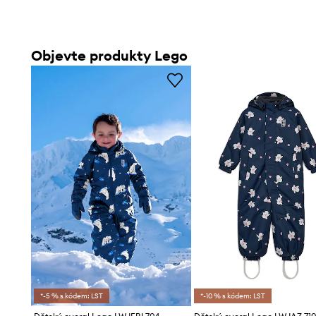
Objevte produkty Lego
*-5 % s kódem: LST
*-10 % s kódem: LST