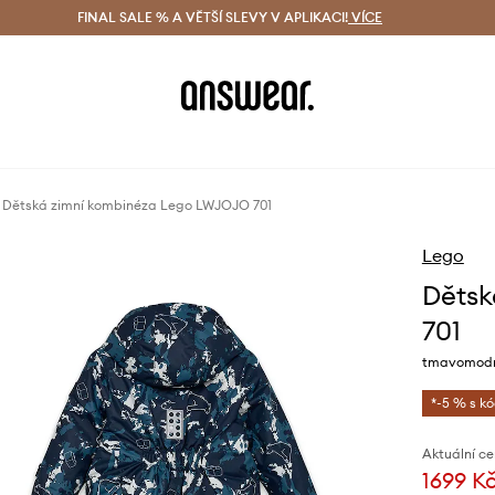
ácení zdarma (od 1800 Kč)
FINAL SALE % A VĚTŠÍ SLEVY V APLIKACI!
Doručení i do 24 h
VÍCE
Ušetřete s 
Dětská zimní kombinéza Lego LWJOJO 701
Lego
Dětsk
701
tmavomodrá
*-5 % s k
Aktuální ce
1699 K