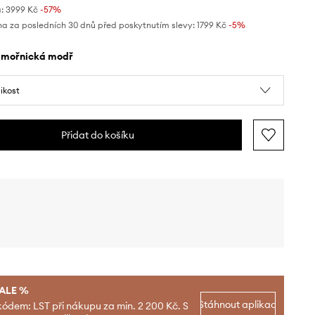
:
3999 Kč
-57%
na za posledních 30 dnů před poskytnutím slevy:
1799 Kč
 -5%
ámořnická modř
likost
Přidat do košíku
SALE %
Stáhnout aplikaci
kódem: LST při nákupu za min. 2 200 Kč. S