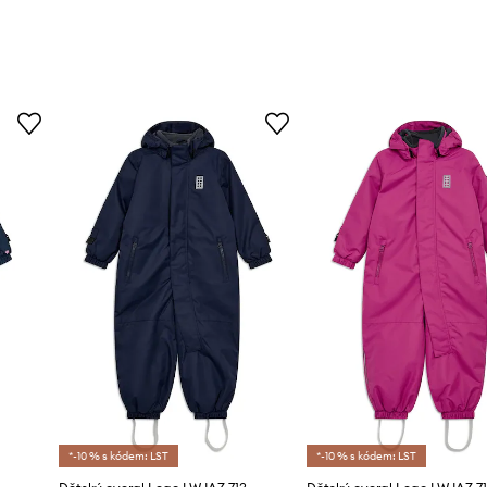
*-10 % s kódem: LST
*-10 % s kódem: LST