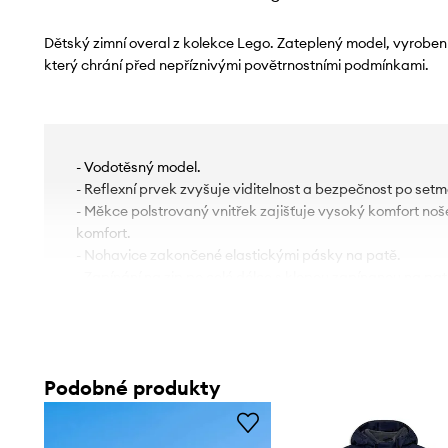
Dětský zimní overal z kolekce Lego. Zateplený model, vyroben
který chrání před nepříznivými povětrnostními podmínkami.
- Vodotěsný model.
- Reflexní prvek zvyšuje viditelnost a bezpečnost po setm
- Měkce polstrovaný vnitřek zajišťuje vysoký komfort noše
komfort.
- Nohavice zakončené elastickými pásky na patě.
- Zapínání na zip po celé délce s klopou zapínanou na pat
- Zakončení elastickým úpletem.
- Odnímatelná kapuce poskytuje extra teplo a krytí, když
- V pase elastický široký pruh.
- Voděodolnost znamená zvýšenou odolnost proti vodě. 
Podobné produkty
vlastnosti při kontaktu s vodou, což umožňuje větší komfo
prahu voděodolnosti, ale nezaručuje úplnou vodotěsnost.
- BIONIC-FINISH ECO je plně hydrofobní povrchová úprav