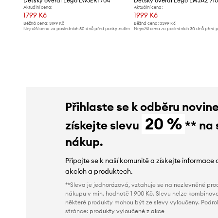
Dětský overal Lego LWJERI 704
Dětský overal Lego LWJAZ 71
Aktuální cena:
Aktuální cena:
1799 Kč
1999 Kč
Běžná cena:
3199 Kč
Běžná cena:
3399 Kč
Nejnižší cena za posledních 30 dnů před poskytnutím
Nejnižší cena za posledních 30 dnů před 
slevy:
1899 Kč
slevy:
2099 Kč
Přihlaste se k odběru novin
20 %
získejte slevu
** na 
nákup.
Připojte se k naší komunitě a získejte informace 
akcích a produktech.
**Sleva je jednorázová, vztahuje se na nezlevněné prod
nákupu v min. hodnotě 1 900 Kč. Slevu nelze kombinova
některé produkty mohou být ze slevy vyloučeny. Podr
stránce:
produkty vyloučené z akce