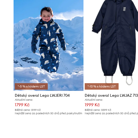
udržuje ochranu životního prostředí.
- Funkční kapsa na skipas na zip.
*-5 % s kódem: LST
*-10 % s kódem: LST
Dětský overal Lego LWJERI 704
Dětský overal Lego LWJAZ 71
Aktuální cena:
Aktuální cena:
1799 Kč
1999 Kč
Běžná cena:
3199 Kč
Běžná cena:
3399 Kč
Nejnižší cena za posledních 30 dnů před poskytnutím
Nejnižší cena za posledních 30 dnů před 
slevy:
1899 Kč
slevy:
2099 Kč