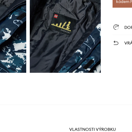
kódem FI
DO
VRÁ
VLASTNOSTI VÝROBKU