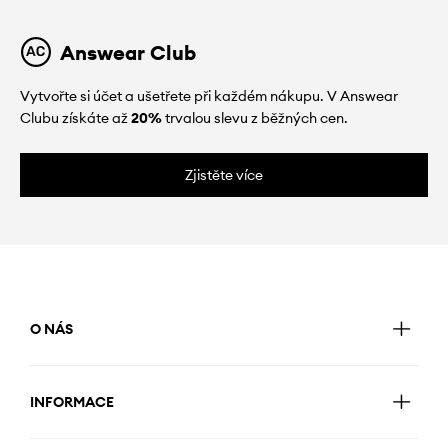
Answear Club
Vytvořte si účet a ušetřete při každém nákupu. V Answear
Clubu získáte až
20%
trvalou slevu z běžných cen.
Zjistěte více
O NÁS
INFORMACE