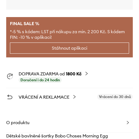
FINAL SALE %
*-5 % s kódem: LST při nákupu za min. 2 200 Kč. S kódem
FIN: -10 % v aplikaci!
Stáhnout aplikaci
DOPRAVA ZDARMA od
1800 Kč
Doručení i do 24 hodin
VRÁCENÍ A REKLAMACE
Vrácení do 30 dnů
O produktu
Dětské bavlněné šortky Bobo Choses Morning Egg