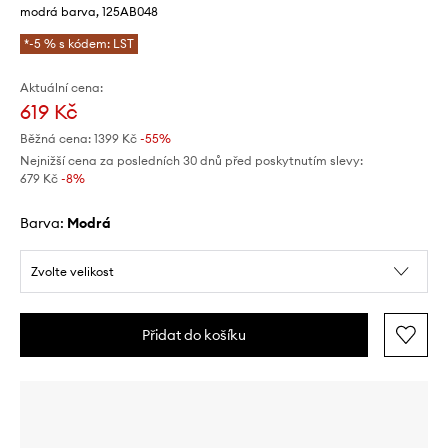
modrá barva, 125AB048
*-5 % s kódem: LST
Aktuální cena:
619 Kč
Běžná cena:
1399 Kč
-55%
Nejnižší cena za posledních 30 dnů před poskytnutím slevy:
679 Kč
 -8%
Barva:
modrá
Zvolte velikost
Přidat do košíku