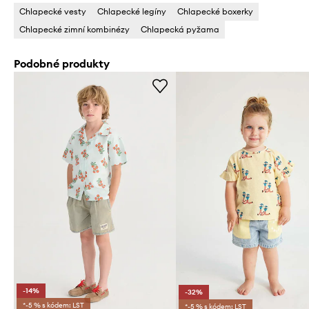
Chlapecké vesty
Chlapecké legíny
Chlapecké boxerky
Chlapecké zimní kombinézy
Chlapecká pyžama
Podobné produkty
-14%
-32%
*-5 % s kódem: LST
*-5 % s kódem: LST