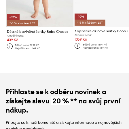
-10%
-32%
*-5 % s kódem: LST
*-5 % s kódem: LST
Dětské bavlněné šortky Bobo Choses
Aktuální cena:
Aktuální cena:
1059 Kč
439 Kč
Běžná cena:
1399 Kč
Běžná cena:
1299 Kč
Nejnižší cena:
1189 Kč
Nejnižší cena:
649 Kč
Přihlaste se k odběru novinek a
získejte slevu
20 %
** na svůj první
nákup.
Připojte se k naší komunitě a získejte informace o nejnovějších
akcích a produktech.