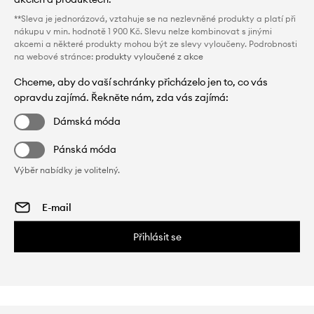
**Sleva je jednorázová, vztahuje se na nezlevněné produkty a platí při
nákupu v min. hodnotě 1 900 Kč. Slevu nelze kombinovat s jinými
akcemi a některé produkty mohou být ze slevy vyloučeny. Podrobnosti
na webové stránce:
produkty vyloučené z akce
Chceme, aby do vaší schránky přicházelo jen to, co vás
opravdu zajímá. Řekněte nám, zda vás zajímá:
Dámská móda
Pánská móda
Výběr nabídky je volitelný.
Přihlásit se