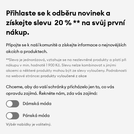
Přihlaste se k odběru novinek a
získejte slevu
20 %
** na svůj první
nákup.
Připojte se k naší komunitě a získejte informace o nejnovějších
akcích a produktech.
**Sleva je jednorázová, vztahuje se na nezlevněné produkty a platí při
nákupu v min. hodnotě 1 900 Kč. Slevu nelze kombinovat s jinými
akcemi a některé produkty mohou být ze slevy vyloučeny. Podrobnosti
na webové stránce:
produkty vyloučené z akce
Chceme, aby do vaší schránky přicházelo jen to, co vás
opravdu zajímá. Řekněte nám, zda vás zajímá:
Dámská móda
Pánská móda
Výběr nabídky je volitelný.