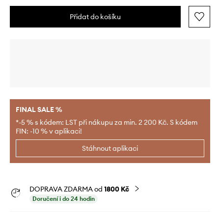
Přidat do košíku
FINAL SALE %
*-5 % s kódem: LST při nákupu za min. 2 200 Kč. S kódem
FIN: -10 % v aplikaci!
Stáhnout aplikaci
DOPRAVA ZDARMA od
1800 Kč
Doručení i do 24 hodin