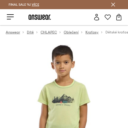
FINAL SALE %!
VÍCE
Ušetřete s Answear Club
Answear
Dítě
CHLAPEC
Oblečení
Kraťasy