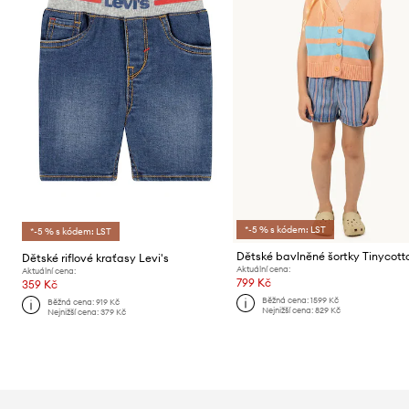
*-5 % s kódem: LST
*-5 % s kódem: LST
Dětské riflové kraťasy Levi's
Aktuální cena:
Aktuální cena:
799 Kč
359 Kč
Běžná cena:
1599 Kč
Běžná cena:
919 Kč
Nejnižší cena:
829 Kč
Nejnižší cena:
379 Kč