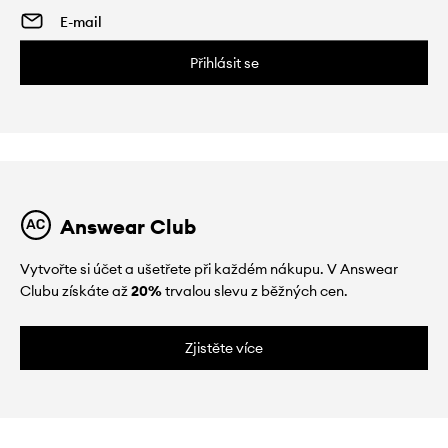
Přihlásit se
Answear Club
Vytvořte si účet a ušetřete při každém nákupu. V Answear
Clubu získáte až
20%
trvalou slevu z běžných cen.
Zjistěte více