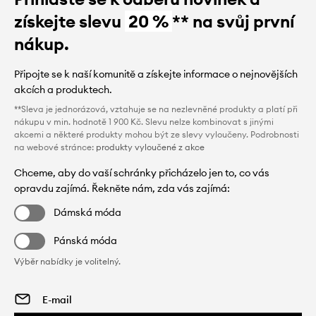
získejte slevu
20 %
** na svůj první
nákup.
Připojte se k naší komunitě a získejte informace o nejnovějších
akcích a produktech.
**Sleva je jednorázová, vztahuje se na nezlevněné produkty a platí při
nákupu v min. hodnotě 1 900 Kč. Slevu nelze kombinovat s jinými
akcemi a některé produkty mohou být ze slevy vyloučeny. Podrobnosti
na webové stránce:
produkty vyloučené z akce
Chceme, aby do vaší schránky přicházelo jen to, co vás
opravdu zajímá. Řekněte nám, zda vás zajímá:
Dámská móda
Pánská móda
Výběr nabídky je volitelný.