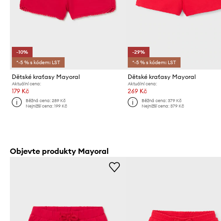
-10%
-29%
*-5 % s kódem: LST
*-5 % s kódem: LST
Dětské kraťasy Mayoral
Dětské kraťasy Mayoral
Aktuální cena:
Aktuální cena:
179 Kč
269 Kč
Běžná cena:
289 Kč
Běžná cena:
379 Kč
Nejnižší cena:
199 Kč
Nejnižší cena:
379 Kč
Objevte produkty Mayoral