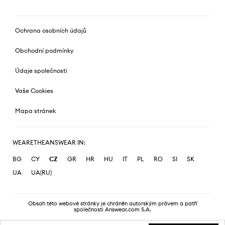
Ochrana osobních údajů
Obchodní podmínky
Údaje společnosti
Vaše Cookies
Mapa stránek
WEARETHEANSWEAR IN:
BG
CY
CZ
GR
HR
HU
IT
PL
RO
SI
SK
UA
UA(RU)
Obsah této webové stránky je chráněn autorským právem a patří
společnosti Answear.com S.A.