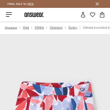
FINAL SALE %!
VÍCE
Ušetřete s Answear Club
Answear
Dítě
DÍVKA
Oblečení
Šortky
Dětské bavlněné š