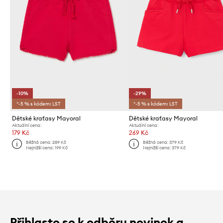
-10%
-29%
*-5 % s kódem: LST
*-5 % s kódem: LST
Dětské kraťasy Mayoral
Dětské kraťasy Mayoral
Aktuální cena:
Aktuální cena:
179 Kč
269 Kč
Běžná cena:
289 Kč
Běžná cena:
379 Kč
Nejnižší cena:
199 Kč
Nejnižší cena:
379 Kč
Přihlaste se k odběru novinek a