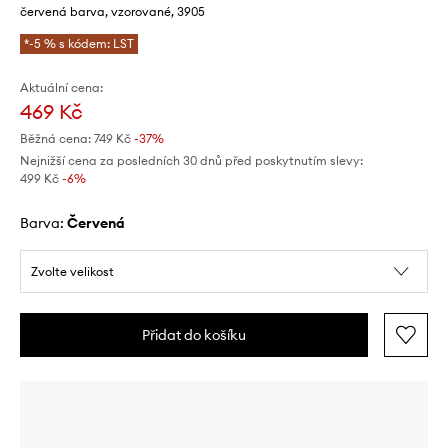
červená barva, vzorované, 3905
*-5 % s kódem: LST
Aktuální cena:
469 Kč
Běžná cena:
749 Kč
-37%
Nejnižší cena za posledních 30 dnů před poskytnutím slevy:
499 Kč
 -6%
Barva:
červená
Zvolte velikost
Přidat do košíku