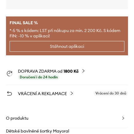
FINAL SALE %
*-5 % s kódem: LST při nákupu za min. 2 200 Kč. S kódem
FIN: -10 % v aplikaci!
Stáhnout aplikaci
DOPRAVA ZDARMA od
1800 Kč
Doručení i do 24 hodin
VRÁCENÍ A REKLAMACE
Vrácení do 30 dnů
O produktu
Dětské bavlněné šortky Mayoral