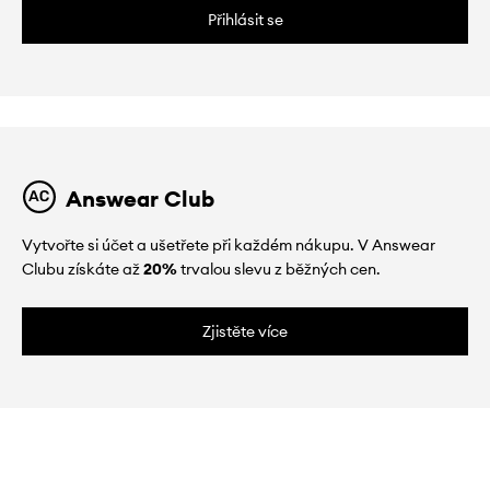
Přihlásit se
Answear Club
Vytvořte si účet a ušetřete při každém nákupu. V Answear
Clubu získáte až
20%
trvalou slevu z běžných cen.
Zjistěte více