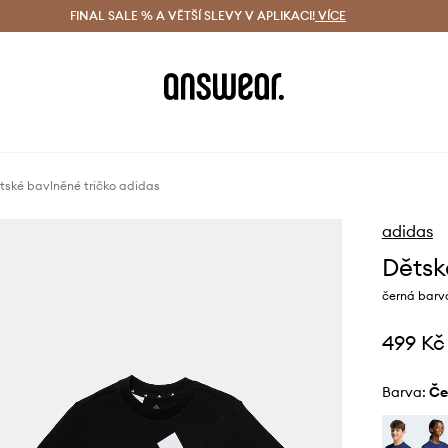
ácení zdarma (od 1800 Kč)
FINAL SALE % A VĚTŠÍ SLEVY V APLIKACI!
Doručení i do 24 h
VÍCE
Ušetřete s 
tské bavlněné tričko adidas
adidas
Dětsk
černá barv
499 Kč
Barva:
č