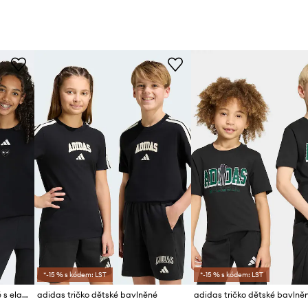
*-15 % s kódem: LST
*-15 % s kódem: LST
adidas tričko dětské bavlněné s elastanem MARVEL SPIDER-MAN
adidas tričko dětské bavlněné