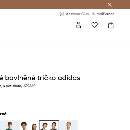
Answear Club
- 20 % na první objednávku
Answear Club
Journal
Pomoc
é bavlněné tričko adidas
a, s potiskem, JC9660
erná