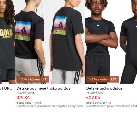
*-5 % s kódem: LST
*-5 % s kódem: LST
adidas tričko dětské s bavlnou FORTNITE
Dětské bavlněné tričko adidas
Dětské tričko adidas
Aktuální cena:
Aktuální cena:
379 Kč
509 Kč
Běžná cena:
499 Kč
Běžná cena:
599 Kč
Nejnižší cena za posledních 30 dnů před poskytnutím
Nejnižší cena za posledních 30 dnů pře
slevy:
399 Kč
slevy:
539 Kč