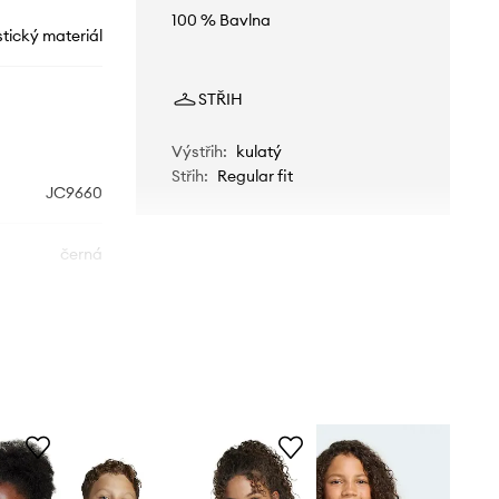
100 % Bavlna
stický materiál
STŘIH
Výstřih
:
kulatý
Střih
:
Regular fit
JC9660
černá
adidas