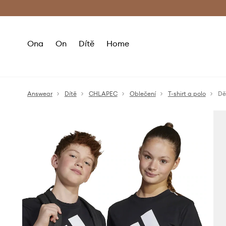
Premium Fashion Benefits
Doručení a vr
Ona
On
Dítě
Home
Answear
Dítě
CHLAPEC
Oblečení
T-shirt a polo
Dě