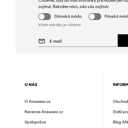
Chceme, aby do vaší schránky přicházelo jen to
zajímá. Řekněte nám, zda vás zajímá:
Dámská móda
Pánská mó
Výběr nabídky je volitelný.
O NÁS
INFOR
O Answear.cz
Obchod
Recenze Answear.cz
Další p
Spolupráce
Blog A