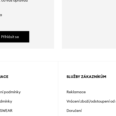
, co vás opravdu
da
Přihlásit se
MACE
SLUŽBY ZÁKAZNÍKŮM
ní podmínky
Reklamace
odmínky
Vrácení zboží/odstoupení od
NSWEAR
Doručení