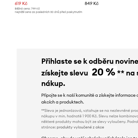
619 Kč
849 Kč
Běžná cena:
799 Kč
Nejnižší cena za posledních 30 dnů před poskytnutím
slevy:
649 Kč
Přihlaste se k odběru novin
20 %
získejte slevu
** na 
nákup.
Připojte se k naší komunitě a získejte informace 
akcích a produktech.
**Sleva je jednorázová, vztahuje se na nezlevněné prod
nákupu v min. hodnotě 1 900 Kč. Slevu nelze kombinova
některé produkty mohou být ze slevy vyloučeny. Podr
stránce:
produkty vyloučené z akce