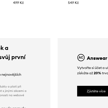
499 Kč
549 Kč
ek a
svůj první
Answear
Vytvořte si účet a
získáte až
20%
trva
o nejnovějších
ukty a platí při
t s jinými akcemi a
Zjistěte více
obnosti na webové