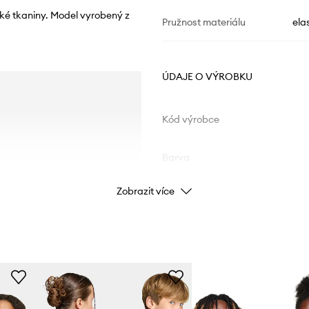
cké tkaniny. Model vyrobený z
Pružnost materiálu
ela
ÚDAJE O VÝROBKU
Kód výrobce
Barva
Zobrazit více
Značka
Výrobce
ID produktu