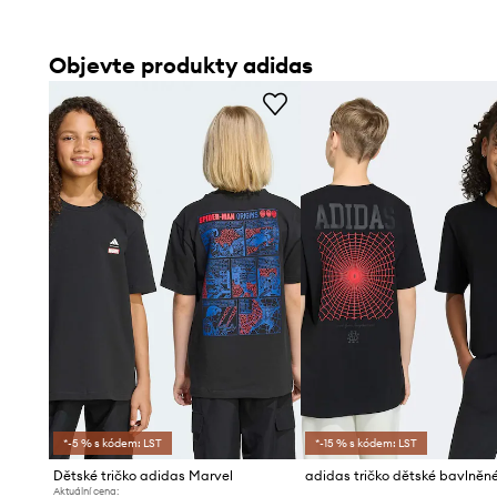
Objevte produkty adidas
*-5 % s kódem: LST
*-15 % s kódem: LST
Dětské tričko adidas Marvel
Aktuální cena: