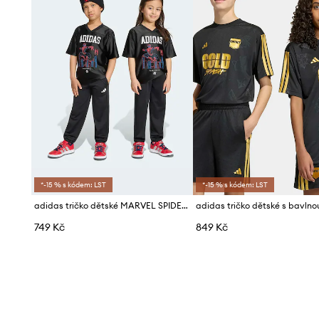
*-15 % s kódem: LST
*-15 % s kódem: LST
adidas tričko dětské MARVEL SPIDER-MAN
749 Kč
849 Kč