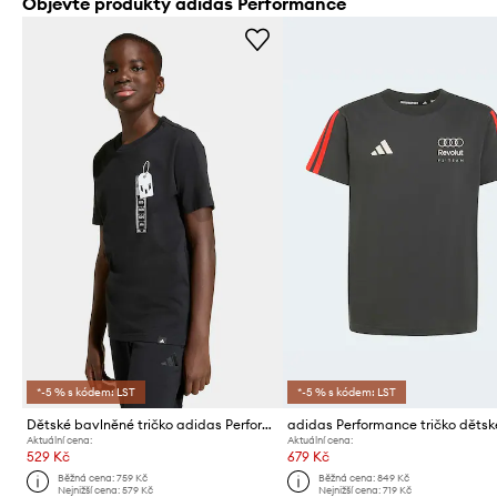
Objevte produkty adidas Performance
*-5 % s kódem: LST
*-5 % s kódem: LST
Dětské bavlněné tričko adidas Performance MESSI
Aktuální cena:
Aktuální cena:
529 Kč
679 Kč
Běžná cena:
759 Kč
Běžná cena:
849 Kč
Nejnižší cena:
579 Kč
Nejnižší cena:
719 Kč