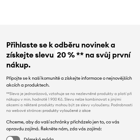
Přihlaste se k odběru novinek a
získejte slevu
20 %
** na svůj první
nákup.
Připojte se k naší komunitě a získejte informace o nejnovějších
akcích a produktech.
**Sleva je jednorázová, vztahuje se na nezlevněné produkty a platí při
nákupu v min. hodnotě 1 900 Kč. Slevu nelze kombinovat s jinými
akcemi a některé produkty mohou být ze slevy vyloučeny. Podrobnosti
na webové stránce:
produkty vyloučené z akce
Chceme, aby do vaší schránky přicházelo jen to, co vás
opravdu zajímá. Řekněte nám, zda vás zajímá:
Dámská móda