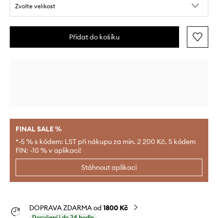
Zvolte velikost
Přidat do košíku
FINAL SALE %
*-5 % s kódem: LST při nákupu za min. 2 200 Kč. S kódem
FIN: -10 % v aplikaci!
Stáhnout aplikaci
DOPRAVA ZDARMA od
1800 Kč
Doručení i do 24 hodin