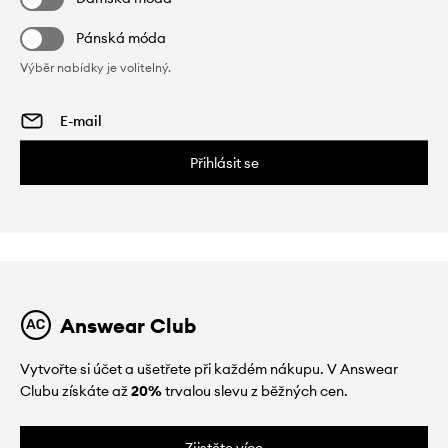
Pánská móda
Výběr nabídky je volitelný.
Přihlásit se
Answear Club
Vytvořte si účet a ušetřete při každém nákupu. V Answear
Clubu získáte až
20%
trvalou slevu z běžných cen.
Zjistěte více