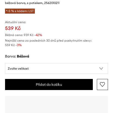
béžová barva, s potiskem, 2562010211
*-5 % s kódem: LST
Aktuální cena:
539 Kč
Běžná cena:
939 Kč
-42%
Nejnižší cena za posledních 30 dnů před poskytnutím slevy:
559 Kč
 -3%
Barva:
béžová
Zvolte velikost
Přidat do košíku