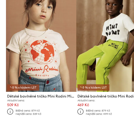
*-5 % s kódem: LST
*-5 % s kódem: LST
Dětské bavlněné tričko Mini Rodini Mini Rodini society
Aktuální cena:
Aktuální cena:
509 Kč
469 Kč
Běžná cena:
879 Kč
Běžná cena:
879 Kč
Nejnižší cena:
539 Kč
Nejnižší cena:
499 Kč