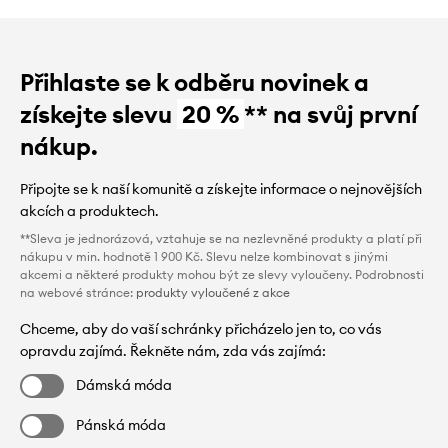
Přihlaste se k odběru novinek a
získejte slevu
20 %
** na svůj první
nákup.
Připojte se k naší komunitě a získejte informace o nejnovějších
akcích a produktech.
**Sleva je jednorázová, vztahuje se na nezlevněné produkty a platí při
nákupu v min. hodnotě 1 900 Kč. Slevu nelze kombinovat s jinými
akcemi a některé produkty mohou být ze slevy vyloučeny. Podrobnosti
na webové stránce:
produkty vyloučené z akce
Chceme, aby do vaší schránky přicházelo jen to, co vás
opravdu zajímá. Řekněte nám, zda vás zajímá:
Dámská móda
Pánská móda