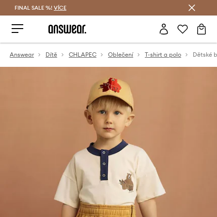
FINAL SALE %!
VÍCE
Ušetřete s Answear Club
Answear
Dítě
CHLAPEC
Oblečení
T-shirt a polo