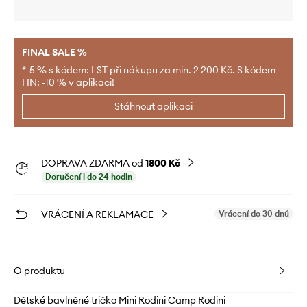
FINAL SALE %
*-5 % s kódem: LST při nákupu za min. 2 200 Kč. S kódem
FIN: -10 % v aplikaci!
Stáhnout aplikaci
DOPRAVA ZDARMA od
1800 Kč
Doručení i do 24 hodin
VRÁCENÍ A REKLAMACE
Vrácení do 30 dnů
O produktu
Dětské bavlněné tričko Mini Rodini Camp Rodini