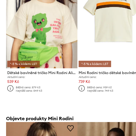
*-5 % s kódem: LST
*-5 % s kódem: LST
Dětské bavlněné tričko Mini Rodini Alien travel agency
Aktuální cena:
Aktuální cena:
539 Kč
739 Kč
Běžná cena:
879 Kč
Běžná cena:
939 Kč
Nejnižší cena:
549 Kč
Nejnižší cena:
749 Kč
Objevte produkty Mini Rodini