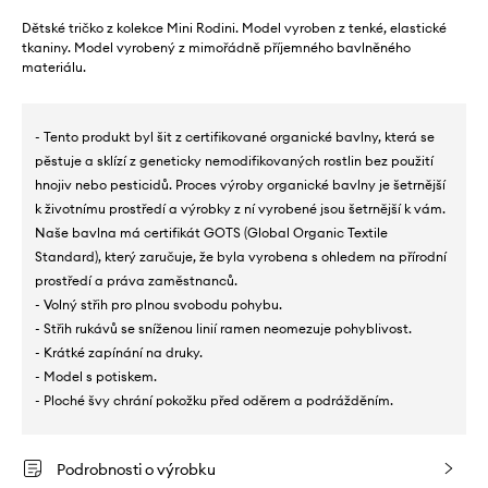
Dětské tričko z kolekce Mini Rodini. Model vyroben z tenké, elastické
tkaniny. Model vyrobený z mimořádně příjemného bavlněného
materiálu.
- Tento produkt byl šit z certifikované organické bavlny, která se
pěstuje a sklízí z geneticky nemodifikovaných rostlin bez použití
hnojiv nebo pesticidů. Proces výroby organické bavlny je šetrnější
k životnímu prostředí a výrobky z ní vyrobené jsou šetrnější k vám.
Naše bavlna má certifikát GOTS (Global Organic Textile
Standard), který zaručuje, že byla vyrobena s ohledem na přírodní
prostředí a práva zaměstnanců.
- Volný střih pro plnou svobodu pohybu.
- Střih rukávů se sníženou linií ramen neomezuje pohyblivost.
- Krátké zapínání na druky.
- Model s potiskem.
- Ploché švy chrání pokožku před oděrem a podrážděním.
Podrobnosti o výrobku