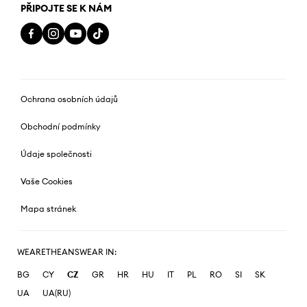
PŘIPOJTE SE K NÁM
Ochrana osobních údajů
Obchodní podmínky
Údaje společnosti
Vaše Cookies
Mapa stránek
WEARETHEANSWEAR IN:
BG
CY
CZ
GR
HR
HU
IT
PL
RO
SI
SK
UA
UA(RU)