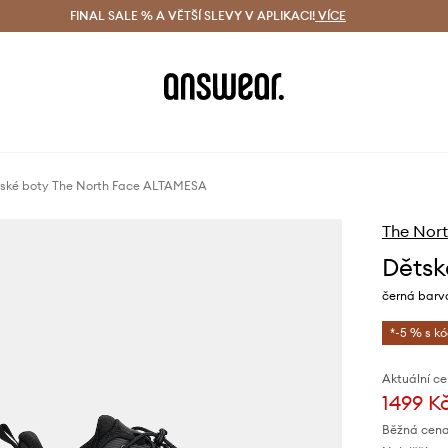
ácení zdarma (od 1800 Kč)
FINAL SALE % A VĚTŠÍ SLEVY V APLIKACI!
Doručení i do 24 h
VÍCE
Ušetřete s 
ské boty The North Face ALTAMESA
The Nort
Dětsk
černá bar
*-5 % s k
Aktuální ce
1499 K
Běžná cena