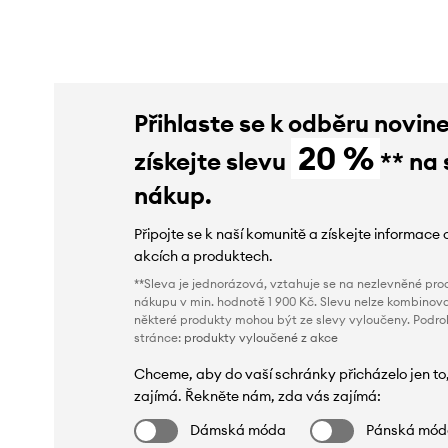
Přihlaste se k odběru novin
20 %
získejte slevu
** na 
nákup.
Připojte se k naší komunitě a získejte informace 
akcích a produktech.
**Sleva je jednorázová, vztahuje se na nezlevněné prod
nákupu v min. hodnotě 1 900 Kč. Slevu nelze kombinova
některé produkty mohou být ze slevy vyloučeny. Podr
stránce:
produkty vyloučené z akce
Chceme, aby do vaší schránky přicházelo jen to
zajímá. Řekněte nám, zda vás zajímá:
Dámská móda
Pánská mó