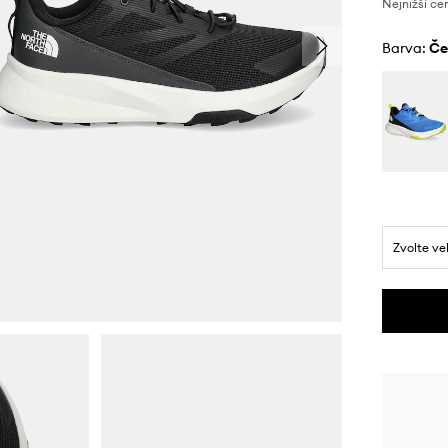
Nejnižší ce
Barva:
č
Zvolte ve