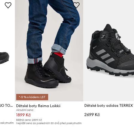
ID produktu
*-5 % s kódem: LST
Dětské boty Jack Wolfskin VOJO TOUR TEXAPORE MID K
Dětské boty Reima Loikkii
Aktuální cena:
2699 Kč
1899 Kč
Běžná cena:
2899 Kč
poskytnutím
Nejnižší cena za posledních 30 dnů před poskytnutím
slevy:
2099 Kč