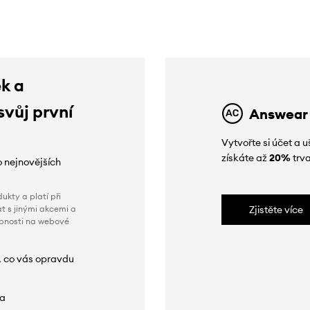
ek a
svůj první
Answear
Vytvořte si účet a
získáte až
20%
trva
o nejnovějších
ukty a platí při
t s jinými akcemi a
Zjistěte více
obnosti na webové
, co vás opravdu
da