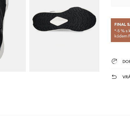
FINAL 
*-5 % s 
kódem FI
DO
VRÁ