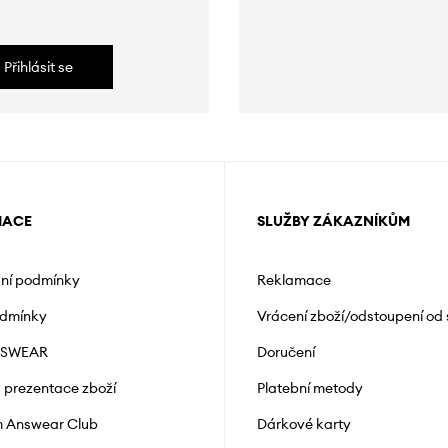
Přihlásit se
MACE
SLUŽBY ZÁKAZNÍKŮM
ní podmínky
Reklamace
odmínky
Vrácení zboží/odstoupení od
NSWEAR
Doručení
a prezentace zboží
Platební metody
 Answear Club
Dárkové karty