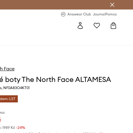
Answear Club
- 20 % na první objednávku
Answear Club
Journal
Pomoc
h Face
é boty The North Face ALTAMESA
va, NF0A83O4KT01
ódem: LST
na:
č
:
1989 Kč
-24%