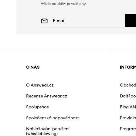
Výběr nabídky je volitelný.
O NÁS
INFOR
O Answear.cz
Obchod
Recenze Answear.cz
Další p
Spolupráce
Blog A
Společenská odpovědnost
Pravidl
Nahlašování porušení
Program
(whistleblowing)