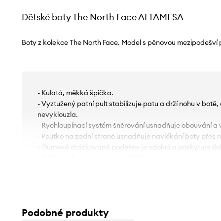
Dětské boty The North Face ALTAMESA
Boty z kolekce The North Face. Model s pěnovou mezipodešví p
- Kulatá, měkká špička.
- Vyztužený patní pult stabilizuje patu a drží nohu v botě
nevyklouzla.
- Rychloupínací systém šněrování usnadňuje obouvání a 
- Poutko na zadní straně usnadňuje navlékání boty přes 
- Gumová drážkovaná podešev je odolná a poskytuje dob
- Délka stélky pro velikost je: 23,5 cm.
- Rozměry pro velikost: 38.
Podobné produkty