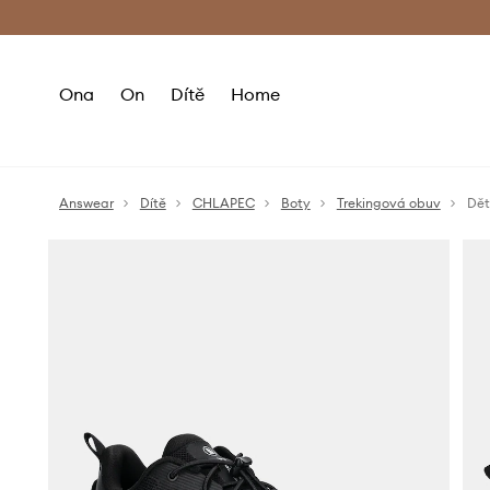
Premium Fashion Benefits
Doručení a vr
Ona
On
Dítě
Home
Answear
Dítě
CHLAPEC
Boty
Trekingová obuv
Dět