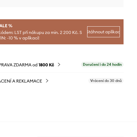
SALE %
Stáhnout aplikaci
kódem: LST při nákupu za min. 2 200 Kč. S
N: -10 % v aplikaci!
PRAVA ZDARMA od
1800 Kč
Doručení i do 24 hodin
CENÍ A REKLAMACE
Vrácení do 30 dnů