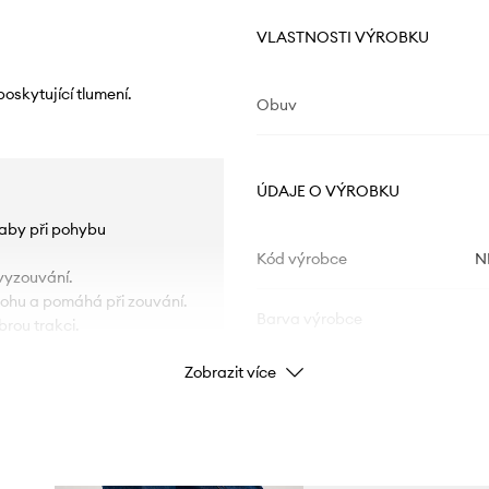
VLASTNOSTI VÝROBKU
oskytující tlumení.
Obuv
ÚDAJE O VÝROBKU
, aby při pohybu
Kód výrobce
N
vyzouvání.
nohu a pomáhá při zouvání.
Barva výrobce
rou trakci.
Zobrazit více
Barva
Značka