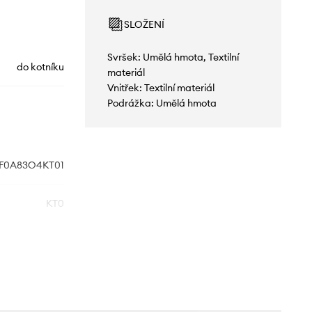
SLOŽENÍ
Svršek: Umělá hmota, Textilní
do kotníku
materiál
Vnitřek: Textilní materiál
Podrážka: Umělá hmota
F0A83O4KT01
KT0
černá
The North Face