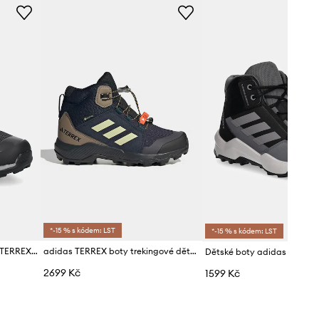
*-15 % s kódem: LST
*-15 % s kódem: LST
Dětské boty adidas TERREX TERREX MID GTX
adidas TERREX boty trekingové dětské TERREX MID GTX
2699 Kč
1599 Kč