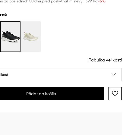
na za posledních 30 dnů před poskytnutím slevy:
1599 Kč
 -6%
erná
Tabulka velikosti
likost
Přidat do košíku