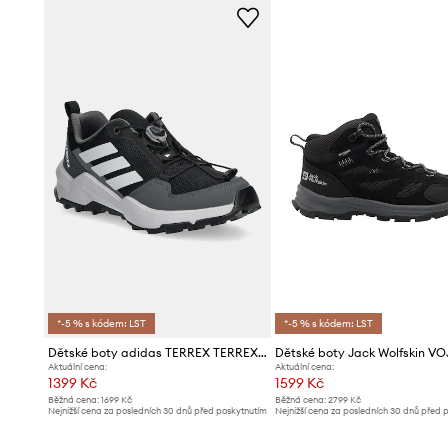
*-5 % s kódem: LST
*-5 % s kódem: LST
Dětské boty adidas TERREX TERREX AX4S
Aktuální cena:
Aktuální cena:
1399 Kč
1599 Kč
Běžná cena:
1699 Kč
Běžná cena:
2799 Kč
Nejnižší cena za posledních 30 dnů před poskytnutím
Nejnižší cena za posledních 30 dnů před 
slevy:
1419 Kč
slevy:
1699 Kč