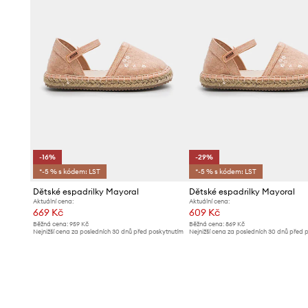
-16%
-29%
*-5 % s kódem: LST
*-5 % s kódem: LST
Dětské espadrilky Mayoral
Dětské espadrilky Mayoral
Aktuální cena:
Aktuální cena:
669 Kč
609 Kč
Běžná cena:
959 Kč
Běžná cena:
869 Kč
Nejnižší cena za posledních 30 dnů před poskytnutím
Nejnižší cena za posledních 30 dnů před 
slevy:
799 Kč
slevy:
869 Kč