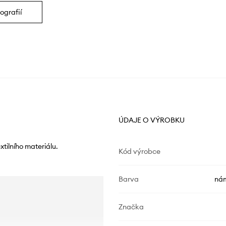
ografií
ÚDAJE O VÝROBKU
tilního materiálu.
Kód výrobce
Barva
nám
Značka