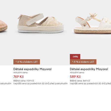
-14%
*-5 % s kódem: LST
*-5 % s kódem: LST
Dětské espadrilky Mayoral
Dětské espadrilky Mayoral
Aktuální cena:
Aktuální cena:
769 Kč
589 Kč
Běžná cena:
1109 Kč
Běžná cena:
869 Kč
poskytnutím
Nejnižší cena za posledních 30 dnů před poskytnutím
Nejnižší cena za posledních 30 dnů pře
slevy:
799 Kč
slevy:
689 Kč