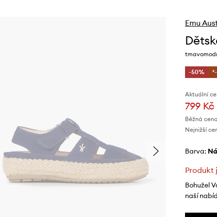
Emu Aust
Dětsk
tmavomodr
-50%
*
Aktuální ce
799 Kč
Běžná cena
Nejnižší ce
Barva:
n
Produkt 
Bohužel V
naší nabí