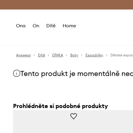
Premium Fashion Benefits
Doručení a vr
Ona
On
Dítě
Home
Answear
Dítě
DÍVKA
Boty
Espadrilky
Dětské espad
Tento produkt je momentálně ne
Prohlédněte si podobné produkty