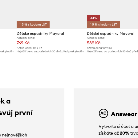
-14%
*-5 % s kódem: LST
*-5 % s kódem: LST
Dětské espadrilky Mayoral
Dětské espadrilky Mayoral
Aktuální cena:
Aktuální cena:
769 Kč
589 Kč
Běžná cena:
1109 Kč
Běžná cena:
869 Kč
poskytnutím
Nejnižší cena za posledních 30 dnů před poskytnutím
Nejnižší cena za posledních 30 dnů pře
slevy:
799 Kč
slevy:
689 Kč
ek a
svůj první
Answear
Vytvořte si účet a
získáte až
20%
trva
o nejnovějších