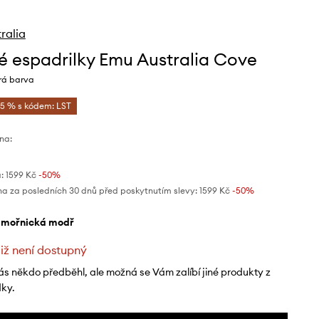
ralia
é espadrilky Emu Australia Cove
á barva
-5 % s kódem: LST
na:
:
1599 Kč
-50%
na za posledních 30 dnů před poskytnutím slevy:
1599 Kč
 -50%
ámořnická modř
již není dostupný
ás někdo předběhl, ale možná se Vám zalíbí jiné produkty z
dky.