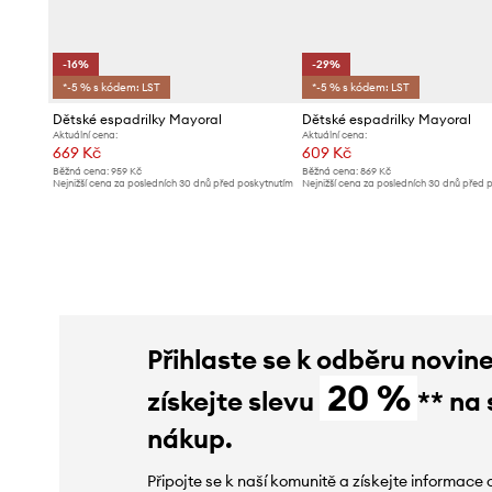
-16%
-29%
*-5 % s kódem: LST
*-5 % s kódem: LST
Dětské espadrilky Mayoral
Dětské espadrilky Mayoral
Aktuální cena:
Aktuální cena:
669 Kč
609 Kč
Běžná cena:
959 Kč
Běžná cena:
869 Kč
Nejnižší cena za posledních 30 dnů před poskytnutím
Nejnižší cena za posledních 30 dnů před 
slevy:
799 Kč
slevy:
869 Kč
Přihlaste se k odběru novin
20 %
získejte slevu
** na 
nákup.
Připojte se k naší komunitě a získejte informace 