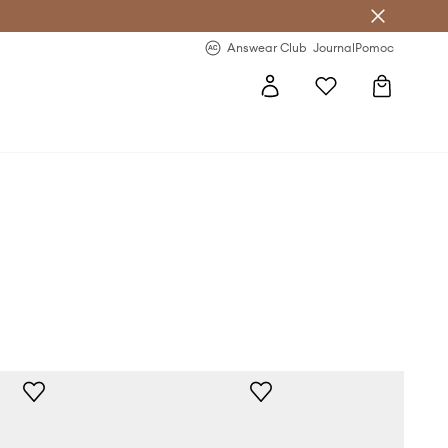
Answear Club
- 20 % na první objednávku
Answear Club
Journal
Pomoc