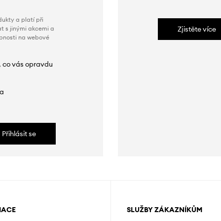
ukty a platí při
t s jinými akcemi a
Zjistěte více
obnosti na webové
, co vás opravdu
da
Přihlásit se
MACE
SLUŽBY ZÁKAZNÍKŮM