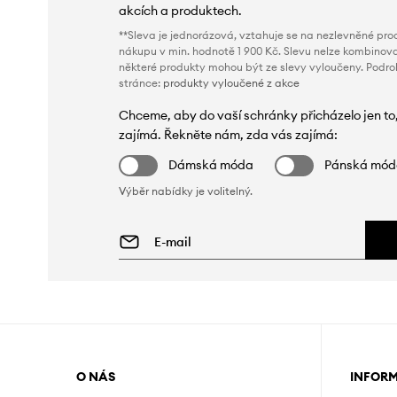
akcích a produktech.
**Sleva je jednorázová, vztahuje se na nezlevněné prod
nákupu v min. hodnotě 1 900 Kč. Slevu nelze kombinova
některé produkty mohou být ze slevy vyloučeny. Podr
stránce:
produkty vyloučené z akce
Chceme, aby do vaší schránky přicházelo jen to
zajímá. Řekněte nám, zda vás zajímá:
Dámská móda
Pánská mó
Výběr nabídky je volitelný.
O NÁS
INFOR