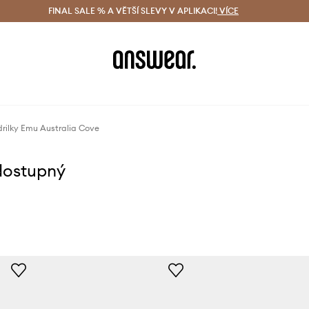
ácení zdarma (od 1800 Kč)
FINAL SALE % A VĚTŠÍ SLEVY V APLIKACI!
Doručení i do 24 h
VÍCE
Ušetřete s 
rilky Emu Australia Cove
dostupný