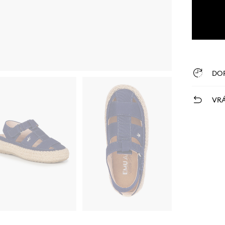
DO
VRÁ