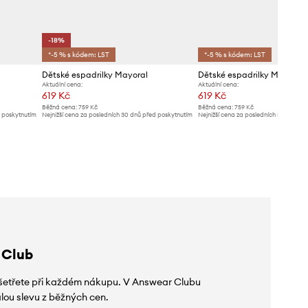
-18%
*-5 % s kódem: LST
*-5 % s kódem: LST
Dětské espadrilky Mayoral
Dětské espadrilky Mayoral
Aktuální cena:
Aktuální cena:
619 Kč
619 Kč
Běžná cena:
759 Kč
Běžná cena:
759 Kč
d poskytnutím
Nejnižší cena za posledních 30 dnů před poskytnutím
Nejnižší cena za posledních 30 dnů př
slevy:
759 Kč
slevy:
659 Kč
 Club
 ušetřete při každém nákupu. V Answear Clubu
lou slevu z běžných cen.