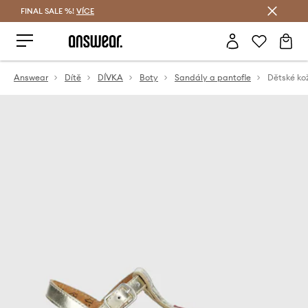
FINAL SALE %!
VÍCE
Ušetřete s Answear Club
Answear
Dítě
DÍVKA
Boty
Sandály a pantofle
Dětské ko