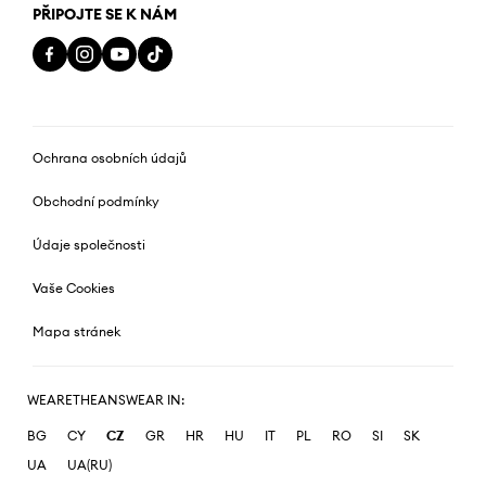
PŘIPOJTE SE K NÁM
Ochrana osobních údajů
Obchodní podmínky
Údaje společnosti
Vaše Cookies
Mapa stránek
WEARETHEANSWEAR IN:
BG
CY
CZ
GR
HR
HU
IT
PL
RO
SI
SK
UA
UA(RU)