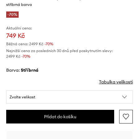
stříbrná barva
-70%
Aktuální cena:
749 Kč
Běžná cena:
2499 Kč
-70%
Nejnižší cena za posledních 30 dnů před poskytnutím slevy:
2499 Kč
 -70%
Barva:
stříbrná
Tabulka velikosti
Zvolte velikost
Přidat do košíku