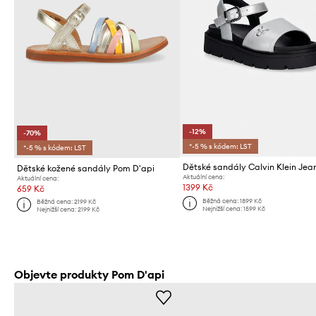
-12%
-70%
*-5 % s kódem: LST
*-5 % s kódem: LST
Dětské sandály Calvin Klein Jea
Dětské kožené sandály Pom D'api
Aktuální cena:
Aktuální cena:
1399 Kč
659 Kč
Běžná cena:
1899 Kč
Běžná cena:
2199 Kč
Nejnižší cena:
1599 Kč
Nejnižší cena:
2199 Kč
Objevte produkty Pom D'api