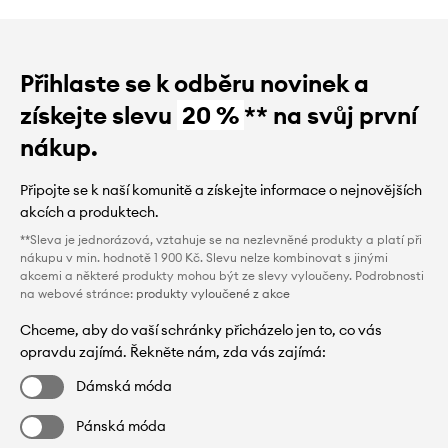
Přihlaste se k odběru novinek a
získejte slevu
20 %
** na svůj první
nákup.
Připojte se k naší komunitě a získejte informace o nejnovějších
akcích a produktech.
**Sleva je jednorázová, vztahuje se na nezlevněné produkty a platí při
nákupu v min. hodnotě 1 900 Kč. Slevu nelze kombinovat s jinými
akcemi a některé produkty mohou být ze slevy vyloučeny. Podrobnosti
na webové stránce:
produkty vyloučené z akce
Chceme, aby do vaší schránky přicházelo jen to, co vás
opravdu zajímá. Řekněte nám, zda vás zajímá:
Dámská móda
Pánská móda