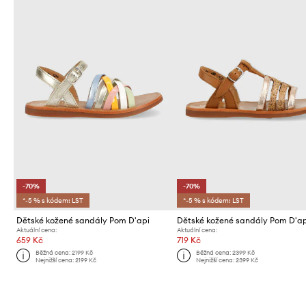
-70%
-70%
*-5 % s kódem: LST
*-5 % s kódem: LST
Dětské kožené sandály Pom D'api
Dětské kožené sandály Pom D'a
Aktuální cena:
Aktuální cena:
659 Kč
719 Kč
Běžná cena:
2199 Kč
Běžná cena:
2399 Kč
Nejnižší cena:
2199 Kč
Nejnižší cena:
2399 Kč