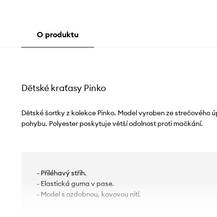
O produktu
Dětské kraťasy Pinko
Dětské šortky z kolekce Pinko. Model vyroben ze strečového úp
pohybu. Polyester poskytuje větší odolnost proti mačkání.
- Přiléhavý střih.
- Elastická guma v pase.
- Model s ozdobnou, kovovou nití.