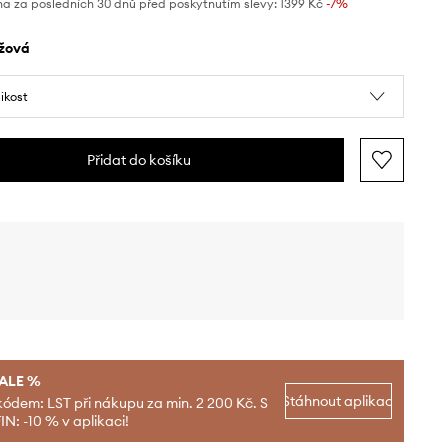
na za posledních 30 dnů před poskytnutím slevy:
1399 Kč
 -7%
éžová
likost
Přidat do košíku
SALE %
Stáhnout aplikaci
kódem: LST při nákupu za min. 2 200 Kč. S
N: -10 % v aplikaci!