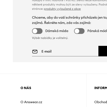
nákupu v min. hodnotě 1 900 Kč. Slevu nelze kombinova
některé produkty mohou být ze slevy vyloučeny. Podr
stránce:
produkty vyloučené z akce
Chceme, aby do vaší schránky přicházelo jen to
zajímá. Řekněte nám, zda vás zajímá:
Dámská móda
Pánská mó
Výběr nabídky je volitelný.
O NÁS
INFOR
O Answear.cz
Obchod