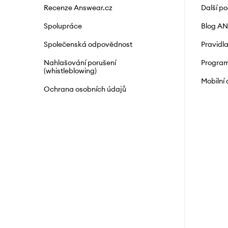
Recenze Answear.cz
Další p
Spolupráce
Blog A
Společenská odpovědnost
Pravidl
Nahlašování porušení
Program
(whistleblowing)
Mobilní
Ochrana osobních údajů