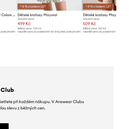
*-5 % s kódem: LST
*-5 % s kódem: LST
Dětské plátěné šortky United Colors of Benetton
Dětské kraťasy Mayoral
Dětské kraťasy Mayoral
Aktuální cena:
Aktuální cena:
499 Kč
509 Kč
Běžná cena:
709 Kč
Běžná cena:
769 Kč
d poskytnutím
Nejnižší cena za posledních 30 dnů před poskytnutím
Nejnižší cena za posledních 30 dnů př
slevy:
529 Kč
slevy:
539 Kč
 Club
 ušetřete při každém nákupu. V Answear Clubu
lou slevu z běžných cen.