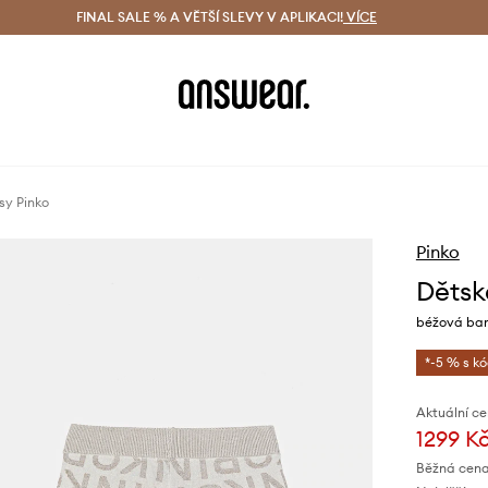
ácení zdarma (od 1800 Kč)
FINAL SALE % A VĚTŠÍ SLEVY V APLIKACI!
Doručení i do 24 h
VÍCE
Ušetřete s 
sy Pinko
Pinko
Dětsk
béžová bar
*-5 % s k
Aktuální ce
1299 K
Běžná cena