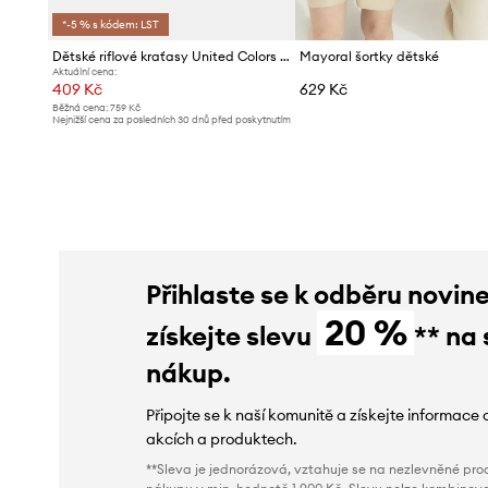
*-5 % s kódem: LST
Dětské riflové kraťasy United Colors of Benetton
Mayoral šortky dětské
Aktuální cena:
409 Kč
629 Kč
Běžná cena:
759 Kč
Nejnižší cena za posledních 30 dnů před poskytnutím
slevy:
439 Kč
Přihlaste se k odběru novin
20 %
získejte slevu
** na 
nákup.
Připojte se k naší komunitě a získejte informace 
akcích a produktech.
**Sleva je jednorázová, vztahuje se na nezlevněné prod