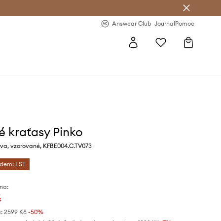
Answear Club
- 20 % na první objednávku
Answear Club
Journal
Pomoc
é kraťasy Pinko
va, vzorované, KFBE004.C.TV073
ódem: LST
na:
č
:
2599 Kč
-50%