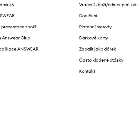
odmínky
Vrácení zboží/odstoupení od
NSWEAR
Doručení
a prezentace zboží
Platební metody
 Answear Club
Dárkové karty
 aplikace ANSWEAR
Zabalit jako dárek
Často kladené otázky
Kontakt