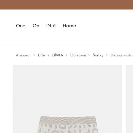
Premium Fashion Benefits
Doručení a vr
Ona
On
Dítě
Home
Answear
Dítě
DÍVKA
Oblečení
Šortky
Dětské kraťa