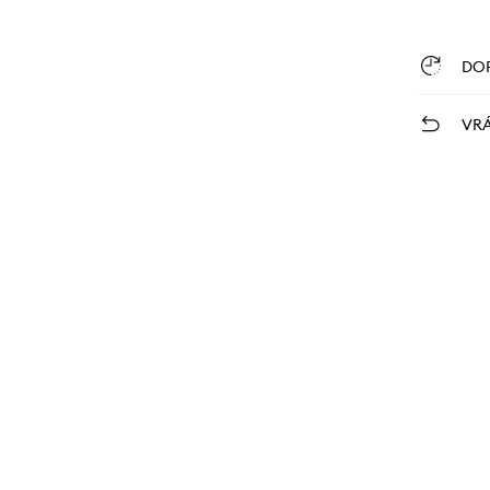
DO
VRÁ