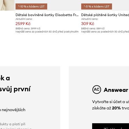
*-10 % s kódem: LST
*-5 % s kódem: LST
Dětské bavlněné šortky Elisabetta Franchi
Aktuální cena:
Aktuální cena:
2599 Kč
309 Kč
Běžná cena:
3999 Kč
Běžná cena:
589 Kč
Nejnižší cena za posledních 30 dnů před poskytnutím
Nejnižší cena za posledních 30 dnů pře
slevy:
2699 Kč
slevy:
319 Kč
ek a
svůj první
Answear
Vytvořte si účet a
získáte až
20%
trva
o nejnovějších
ukty a platí při