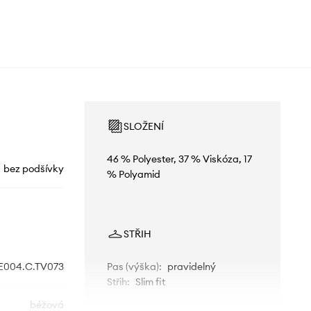
SLOŽENÍ
46 % Polyester, 37 % Viskóza, 17
bez podšívky
% Polyamid
STŘIH
E004.C.TV073
Pas (výška)
:
pravidelný
Střih
:
Slim fit
béžová