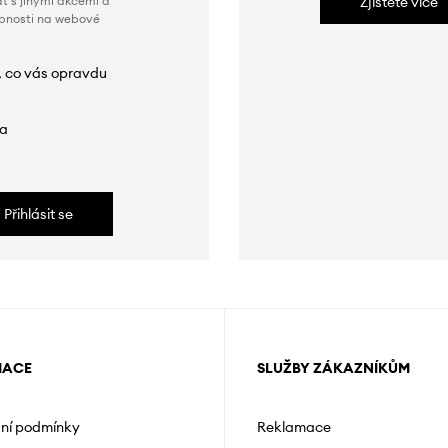
t s jinými akcemi a
Zjistěte více
obnosti na webové
, co vás opravdu
da
Přihlásit se
MACE
SLUŽBY ZÁKAZNÍKŮM
ní podmínky
Reklamace