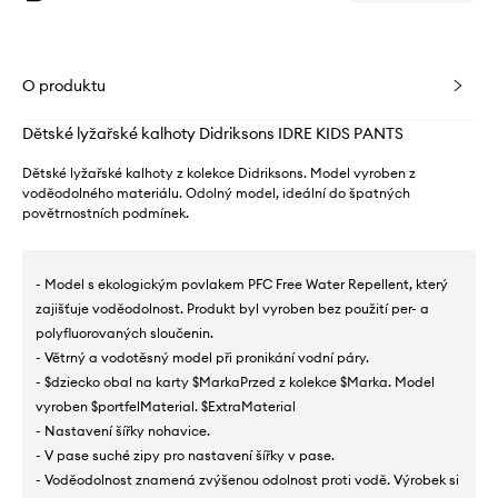
O produktu
Dětské lyžařské kalhoty Didriksons IDRE KIDS PANTS
Dětské lyžařské kalhoty z kolekce Didriksons. Model vyroben z
voděodolného materiálu. Odolný model, ideální do špatných
povětrnostních podmínek.
- Model s ekologickým povlakem PFC Free Water Repellent, který
zajišťuje voděodolnost. Produkt byl vyroben bez použití per- a
polyfluorovaných sloučenin.
- Větrný a vodotěsný model při pronikání vodní páry.
- $dziecko obal na karty $MarkaPrzed z kolekce $Marka. Model
vyroben $portfelMaterial. $ExtraMaterial
- Nastavení šířky nohavice.
- V pase suché zipy pro nastavení šířky v pase.
- Voděodolnost znamená zvýšenou odolnost proti vodě. Výrobek si