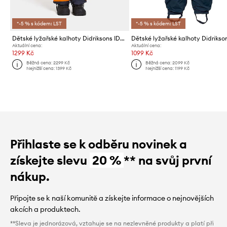
*-5 % s kódem: LST
*-5 % s kódem: LST
Dětské lyžařské kalhoty Didriksons IDRE KIDS PANTS
Aktuální cena:
Aktuální cena:
1299 Kč
1099 Kč
Běžná cena:
2299 Kč
Běžná cena:
2099 Kč
Nejnižší cena:
1399 Kč
Nejnižší cena:
1199 Kč
Přihlaste se k odběru novinek a
získejte slevu
20 %
** na svůj první
nákup.
Připojte se k naší komunitě a získejte informace o nejnovějších
akcích a produktech.
**Sleva je jednorázová, vztahuje se na nezlevněné produkty a platí při