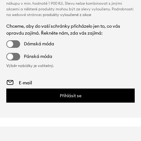
nákupu v min. hodnotě 1 900 Kč. Slevu nelze kombinovat s jinými
akcemi a některé produkty mohou být ze slevy vyloučeny. Podrobnosti
na webové stránce:
produkty vyloučené z akce
Chceme, aby do vaší schránky přicházelo jen to, co vás
opravdu zajímá. Řekněte nám, zda vás zajímá:
Dámská móda
Pánská móda
Výběr nabídky je volitelný.
Přihlásit se