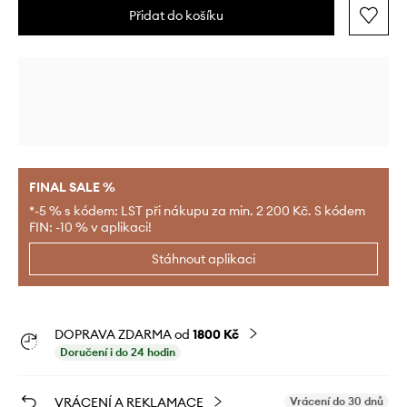
Přidat do košíku
FINAL SALE %
*-5 % s kódem: LST při nákupu za min. 2 200 Kč. S kódem
FIN: -10 % v aplikaci!
Stáhnout aplikaci
DOPRAVA ZDARMA od
1800 Kč
Doručení i do 24 hodin
VRÁCENÍ A REKLAMACE
Vrácení do 30 dnů