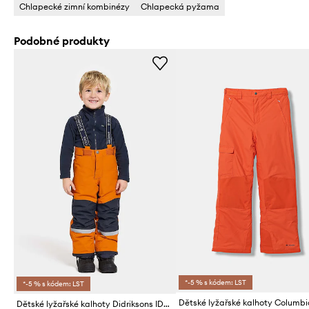
Chlapecké zimní kombinézy
Chlapecká pyžama
Podobné produkty
*-5 % s kódem: LST
*-5 % s kódem: LST
Dětské lyžařské kalhoty Didriksons IDRE KIDS PANTS