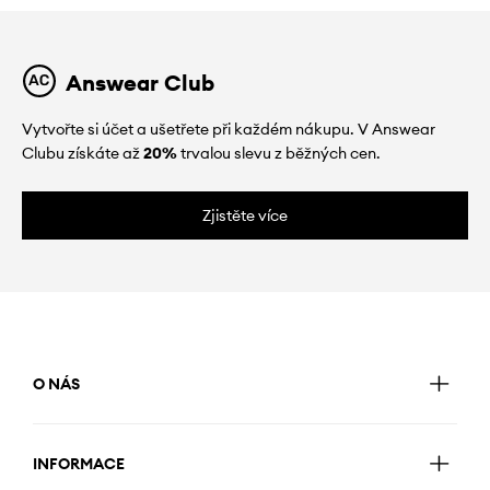
Answear Club
Vytvořte si účet a ušetřete při každém nákupu. V Answear
Clubu získáte až
20%
trvalou slevu z běžných cen.
Zjistěte více
O NÁS
INFORMACE