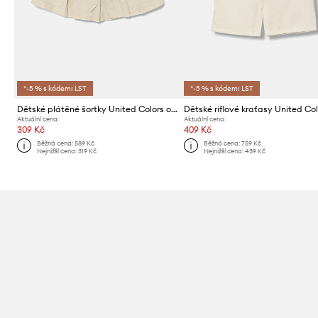
*-5 % s kódem: LST
*-5 % s kódem: LST
Dětské plátěné šortky United Colors of Benetton
Aktuální cena:
Aktuální cena:
309 Kč
409 Kč
Běžná cena:
589 Kč
Běžná cena:
759 Kč
Nejnižší cena:
319 Kč
Nejnižší cena:
439 Kč