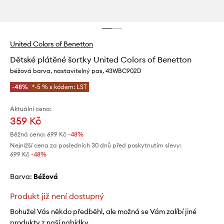
United Colors of Benetton
Dětské plátěné šortky United Colors of Benetton
béžová barva, nastavitelný pas, 43WBC902D
-48%
*-5 % s kódem: LST
Aktuální cena:
359 Kč
Běžná cena:
699 Kč
-48%
Nejnižší cena za posledních 30 dnů před poskytnutím slevy:
699 Kč
 -48%
Barva:
béžová
Produkt již není dostupný
Bohužel Vás někdo předběhl, ale možná se Vám zalíbí jiné
produkty z naší nabídky.