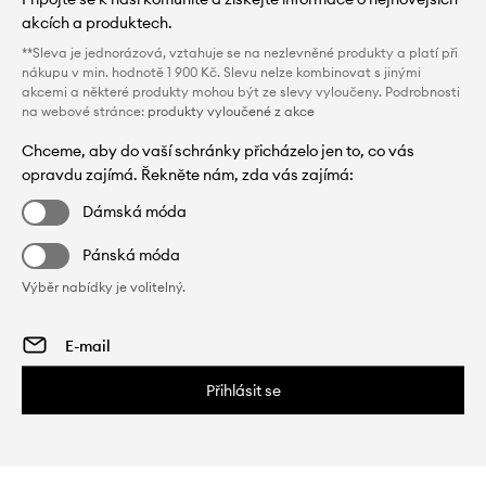
akcích a produktech.
**Sleva je jednorázová, vztahuje se na nezlevněné produkty a platí při
nákupu v min. hodnotě 1 900 Kč. Slevu nelze kombinovat s jinými
akcemi a některé produkty mohou být ze slevy vyloučeny. Podrobnosti
na webové stránce:
produkty vyloučené z akce
Chceme, aby do vaší schránky přicházelo jen to, co vás
opravdu zajímá. Řekněte nám, zda vás zajímá:
Dámská móda
Pánská móda
Výběr nabídky je volitelný.
Přihlásit se