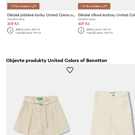
*-5 % s kódem: LST
*-5 % s kódem: LST
Dětské plátěné šortky United Colors of Benetton
Aktuální cena:
Aktuální cena:
309 Kč
409 Kč
Běžná cena:
589 Kč
Běžná cena:
759 Kč
Nejnižší cena:
319 Kč
Nejnižší cena:
439 Kč
Objevte produkty United Colors of Benetton