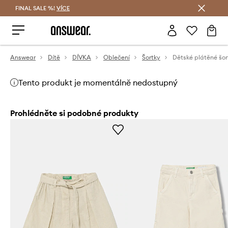
FINAL SALE %!
VÍCE
Ušetřete s Answear Club
Answear
Dítě
DÍVKA
Oblečení
Šortky
Tento produkt je momentálně nedostupný
Prohlédněte si podobné produkty