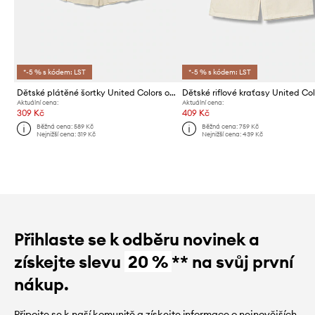
*-5 % s kódem: LST
*-5 % s kódem: LST
Dětské plátěné šortky United Colors of Benetton
Aktuální cena:
Aktuální cena:
309 Kč
409 Kč
Běžná cena:
589 Kč
Běžná cena:
759 Kč
Nejnižší cena:
319 Kč
Nejnižší cena:
439 Kč
Přihlaste se k odběru novinek a
získejte slevu
20 %
** na svůj první
nákup.
Připojte se k naší komunitě a získejte informace o nejnovějších