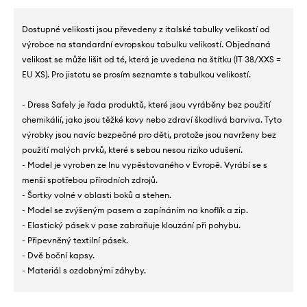
Dostupné velikosti jsou převedeny z italské tabulky velikostí od
výrobce na standardní evropskou tabulku velikostí. Objednaná
velikost se může lišit od té, která je uvedena na štítku (IT 38/XXS =
EU XS). Pro jistotu se prosím seznamte s tabulkou velikostí.
- Dress Safely je řada produktů, které jsou vyráběny bez použití
chemikálií, jako jsou těžké kovy nebo zdraví škodlivá barviva. Tyto
výrobky jsou navíc bezpečné pro děti, protože jsou navrženy bez
použití malých prvků, které s sebou nesou riziko udušení.
- Model je vyroben ze lnu vypěstovaného v Evropě. Vyrábí se s
menší spotřebou přírodních zdrojů.
- Šortky volné v oblasti boků a stehen.
- Model se zvýšeným pasem a zapínáním na knoflík a zip.
- Elastický pásek v pase zabraňuje klouzání při pohybu.
- Připevněný textilní pásek.
- Dvě boční kapsy.
- Materiál s ozdobnými záhyby.