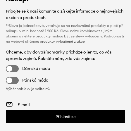
Připojte se k naší komunitě a získejte informace o nejnovějších
akcích a produktech.
**Sleva je jednorázová, vztahuje se na nezlevněné produkty a platí při
nákupu v min. hodnotě 1 900 Kč. Slevu nelze kombinovat s jinými
akcemi a některé produkty mohou být ze slevy vyloučeny. Podrobnosti
na webové stránce:
produkty vyloučené z akce
Chceme, aby do vaší schránky přicházelo jen to, co vás
opravdu zajímá. Řekněte nám, zda vás zajímá:
Dámská móda
Pánská móda
Výběr nabídky je volitelný.
Přihlásit se