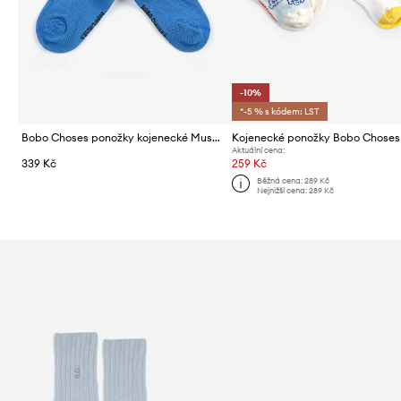
-10%
*-5 % s kódem: LST
Bobo Choses ponožky kojenecké Mush Monster
Aktuální cena:
339 Kč
259 Kč
Běžná cena:
289 Kč
Nejnižší cena:
289 Kč