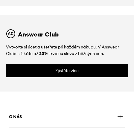
Answear Club
Vytvořte si účet a ušetřete při každém nákupu. V Answear
Clubu získáte až
20%
trvalou slevu z běžných cen.
Zjistěte více
O NÁS