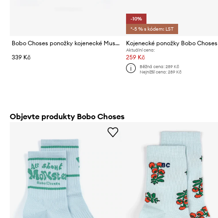
-10%
*-5 % s kódem: LST
Bobo Choses ponožky kojenecké Mush Monster
Aktuální cena:
339 Kč
259 Kč
Běžná cena:
289 Kč
Nejnižší cena:
289 Kč
Objevte produkty Bobo Choses