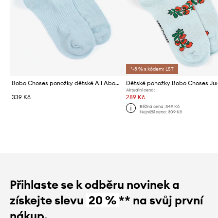
*-5 % s kódem: LST
Bobo Choses ponožky dětské All About Monsters
Aktuální cena:
339 Kč
289 Kč
Běžná cena:
349 Kč
Nejnižší cena:
309 Kč
Přihlaste se k odběru novinek a
získejte slevu
20 %
** na svůj první
nákup.