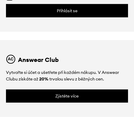
Přihlásit se
Answear Club
Vytvořte si účet a ušetřete při každém nákupu. V Answear
Clubu získáte až
20%
trvalou slevu z běžných cen.
Zjistěte více