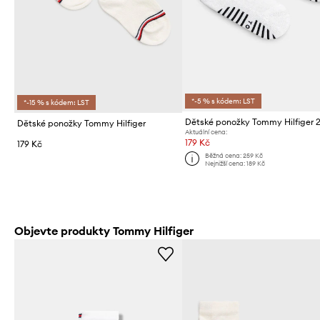
*-5 % s kódem: LST
*-15 % s kódem: LST
Dětské ponožky Tommy Hilfiger
Aktuální cena:
179 Kč
179 Kč
Běžná cena:
259 Kč
Nejnižší cena:
189 Kč
Objevte produkty Tommy Hilfiger