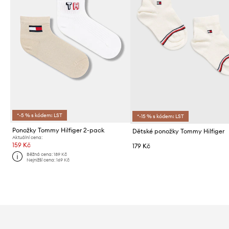
*-5 % s kódem: LST
*-15 % s kódem: LST
Ponožky Tommy Hilfiger 2-pack
Dětské ponožky Tommy Hilfiger
Aktuální cena:
159 Kč
179 Kč
Běžná cena:
189 Kč
Nejnižší cena:
169 Kč