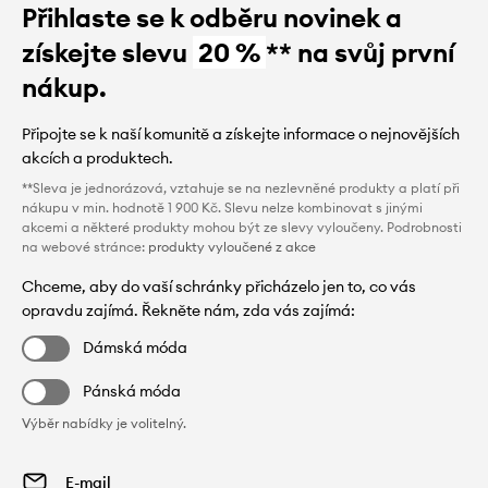
Přihlaste se k odběru novinek a
získejte slevu
20 %
** na svůj první
nákup.
Připojte se k naší komunitě a získejte informace o nejnovějších
akcích a produktech.
**Sleva je jednorázová, vztahuje se na nezlevněné produkty a platí při
nákupu v min. hodnotě 1 900 Kč. Slevu nelze kombinovat s jinými
akcemi a některé produkty mohou být ze slevy vyloučeny. Podrobnosti
na webové stránce:
produkty vyloučené z akce
Chceme, aby do vaší schránky přicházelo jen to, co vás
opravdu zajímá. Řekněte nám, zda vás zajímá:
Dámská móda
Pánská móda
Výběr nabídky je volitelný.