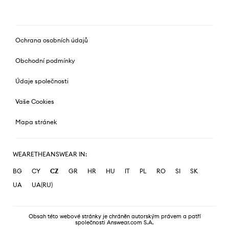
Ochrana osobních údajů
Obchodní podmínky
Údaje společnosti
Vaše Cookies
Mapa stránek
WEARETHEANSWEAR IN:
BG
CY
CZ
GR
HR
HU
IT
PL
RO
SI
SK
UA
UA(RU)
Obsah této webové stránky je chráněn autorským právem a patří
společnosti Answear.com S.A.