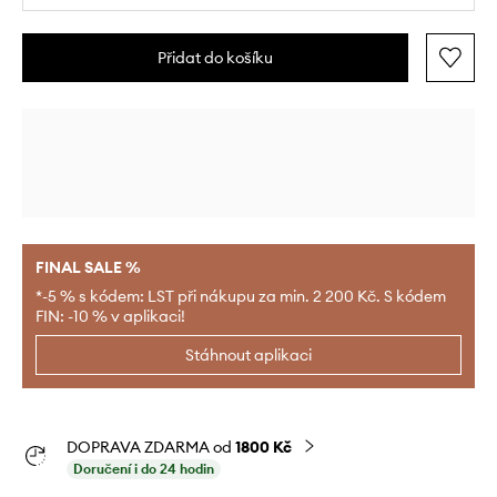
Přidat do košíku
FINAL SALE %
*-5 % s kódem: LST při nákupu za min. 2 200 Kč. S kódem
FIN: -10 % v aplikaci!
Stáhnout aplikaci
DOPRAVA ZDARMA od
1800 Kč
Doručení i do 24 hodin