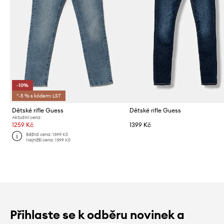
-10%
*-5 % s kódem: LST
Dětské rifle Guess
Dětské rifle Guess
Aktuální cena:
1259 Kč
1399 Kč
Běžná cena:
1399 Kč
Nejnižší cena:
1399 Kč
Přihlaste se k odběru novinek a