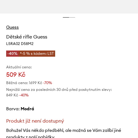
Guess
Dětské rifle Guess
L5RA02 D58M2
-40%
*-5 % s kódem: LST
Aktuální cena:
509 Kč
Běžná cena:
1699 Kč
-70%
Nejnižší cena za posledních 30 dnů před poskytnutím slevy:
849 Kč
 -40%
Barva:
modrá
Produkt již není dostupný
Bohužel Vás někdo předběhl, ale možná se Vám zalíbí jiné
produkty z naší nabídky.