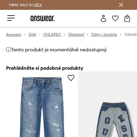
FINAL SALE %!
VÍCE
Ušetřete s Answear Club
Answear
Dítě
CHLAPEC
Oblečení
Džíny i lacláče
Dětské 
Tento produkt je momentálně nedostupný
Prohlédněte si podobné produkty