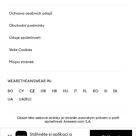
Ochrana osobních údajů
Obchodní podmínky
Údaje společnosti
Vaše Cookies
Mapa stránek
WEARETHEANSWEAR IN:
BG
CY
CZ
GR
HR
HU
IT
PL
RO
SI
SK
UA
UA(RU)
Obsah této webové stránky je chráněn autorským právem a patří
společnosti Answear.com S.A.
Stáhněte si aplikaci a