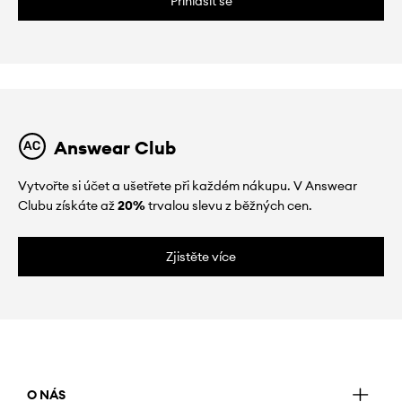
Přihlásit se
Answear Club
Vytvořte si účet a ušetřete při každém nákupu. V Answear
Clubu získáte až
20%
trvalou slevu z běžných cen.
Zjistěte více
O NÁS