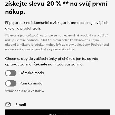
získejte slevu
20 %
** na svůj první
nákup.
Připojte se k naší komunitě a získejte informace o nejnovějších
akcích a produktech.
**Sleva je jednorázová, vztahuje se na nezlevněné produkty a platí při
nákupu v min. hodnotě 1 900 Kč. Slevu nelze kombinovat s jinými
akcemi a některé produkty mohou být ze slevy vyloučeny. Podrobnosti
na webové stránce:
produkty vyloučené z akce
Chceme, aby do vaší schránky přicházelo jen to, co vás
opravdu zajímá. Řekněte nám, zda vás zajímá:
Dámská móda
Pánská móda
Výběr nabídky je volitelný.