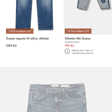
*-15 % s kódem: LST
*-5 % s kódem: LST
Guess regular fit džíny dětské
Dětské rifle Guess
Aktuální cena:
1399 Kč
799 Kč
Běžná cena:
1299 Kč
Nejnižší cena:
829 Kč