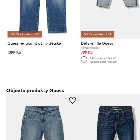
*-15 % s kódem: LST
*-5 % s kódem: LST
Guess regular fit džíny dětské
Dětské rifle Guess
Aktuální cena:
1399 Kč
799 Kč
Běžná cena:
1299 Kč
Nejnižší cena:
829 Kč
Objevte produkty Guess