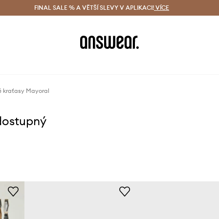
ácení zdarma (od 1800 Kč)
FINAL SALE % A VĚTŠÍ SLEVY V APLIKACI!
Doručení i do 24 h
VÍCE
Ušetřete s 
vé kraťasy Mayoral
dostupný