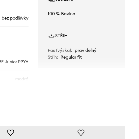
100 % Bavlna
bez podšívky
STŘIH
Pas (výška)
:
pravidelný
Střih
:
Regular fit
8E.Junior.PPYA
modrá
Mayoral