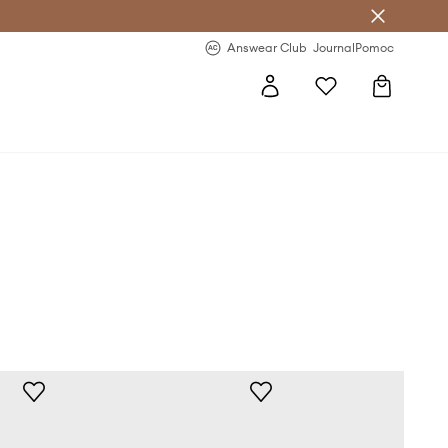
Answear Club
- 20 % na první objednávku
Answear Club
Journal
Pomoc