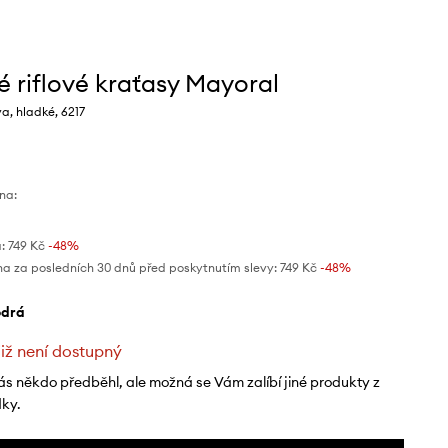
é riflové kraťasy Mayoral
a, hladké, 6217
na:
:
749 Kč
-48%
na za posledních 30 dnů před poskytnutím slevy:
749 Kč
 -48%
odrá
již není dostupný
ás někdo předběhl, ale možná se Vám zalíbí jiné produkty z
dky.