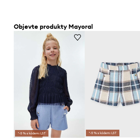
Objevte produkty Mayoral
*-5 % s kódem: LST
*-5 % s kódem: LST