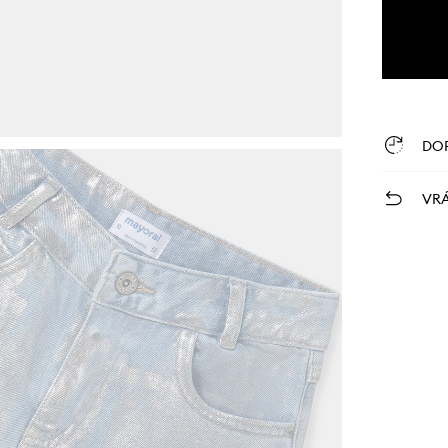
DO
VRÁ