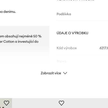
ho denimu.
Podšívka
ÚDAJE O VÝROBKU
akem obsahují nejméně 50 %
r Cotton a investující do
Kód výrobce
6217.
Barva
Zobrazit více
Značka
Výrobce
ID produktu