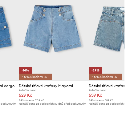
-14%
-29%
*-5 % s kódem: LST
*-5 % s kódem: LST
al cargo
Dětské riflové kraťasy Mayoral
Dětské riflové kraťasy Mayo
Aktuální cena:
Aktuální cena:
529 Kč
539 Kč
Běžná cena:
709 Kč
Běžná cena:
769 Kč
d poskytnutím
Nejnižší cena za posledních 30 dnů před poskytnutím
Nejnižší cena za posledních 30 dnů př
slevy:
619 Kč
slevy:
769 Kč