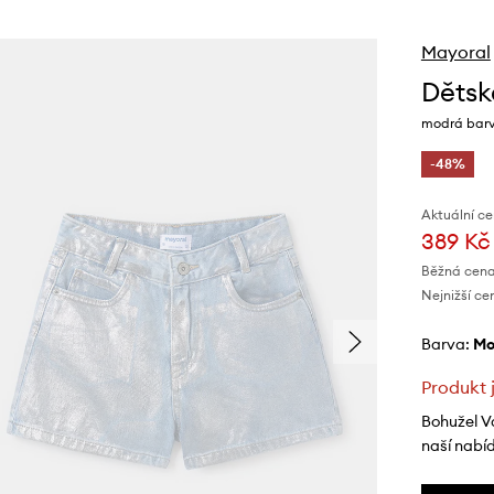
Mayoral
Dětsk
modrá barv
-48%
Aktuální ce
389 Kč
Běžná cena
Nejnižší ce
Barva:
m
Produkt 
Bohužel V
naší nabí