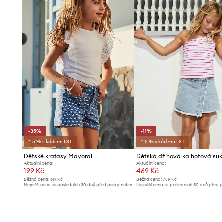
-35%
-11%
*-5 % s kódem: LST
*-5 % s kódem: LST
Dětské kraťasy Mayoral
Aktuální cena:
Aktuální cena:
199 Kč
469 Kč
Běžná cena:
619 Kč
Běžná cena:
709 Kč
Nejnižší cena za posledních 30 dnů před poskytnutím
Nejnižší cena za posledních 30 dnů před 
slevy:
309 Kč
slevy:
529 Kč