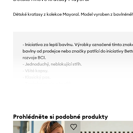
Dětské kraťasy z kolekce Mayoral. Model vyroben z bavlněné
- Iniciativa za lepší bavlnu. Výrobky označené tímto zn
bavlny od prodejce nebo značky patřící do iniciativy Bette
rozvoje BCI.
- Jednoduchý, neblokující střih.
- Všité kapsy.
- Klasický pas.
- Zapínání na zip a knoflík.
Prohlédněte si podobné produkty