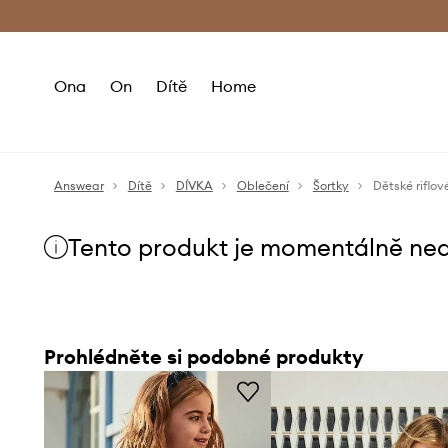
Premium Fashion Benefits
Doručení a vr
Ona
On
Dítě
Home
Answear
Dítě
DÍVKA
Oblečení
Šortky
Dětské riflo
Tento produkt je momentálně ne
Prohlédněte si podobné produkty