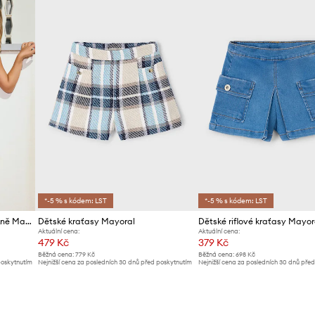
*-5 % s kódem: LST
*-5 % s kódem: LST
Dětská džínová kalhotová sukně Mayoral
Dětské kraťasy Mayoral
Dětské riflové kraťasy Mayor
Aktuální cena:
Aktuální cena:
479 Kč
379 Kč
Běžná cena:
779 Kč
Běžná cena:
698 Kč
poskytnutím
Nejnižší cena za posledních 30 dnů před poskytnutím
Nejnižší cena za posledních 30 dnů pře
slevy:
509 Kč
slevy:
399 Kč