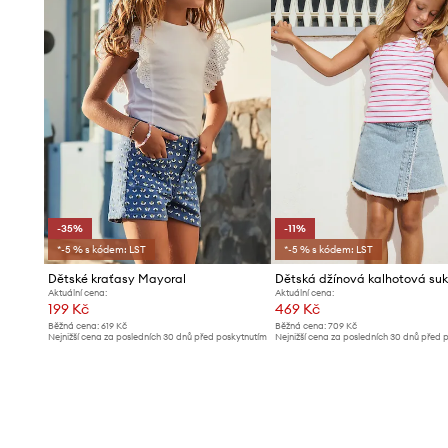
-35%
-11%
*-5 % s kódem: LST
*-5 % s kódem: LST
Dětské kraťasy Mayoral
Aktuální cena:
Aktuální cena:
199 Kč
469 Kč
Běžná cena:
619 Kč
Běžná cena:
709 Kč
Nejnižší cena za posledních 30 dnů před poskytnutím
Nejnižší cena za posledních 30 dnů před 
slevy:
309 Kč
slevy:
529 Kč