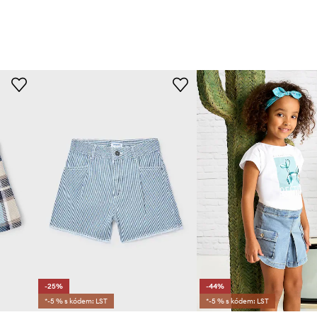
-25%
-44%
*-5 % s kódem: LST
*-5 % s kódem: LST