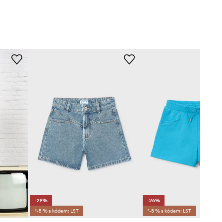
-29%
-26%
*-5 % s kódem: LST
*-5 % s kódem: LST