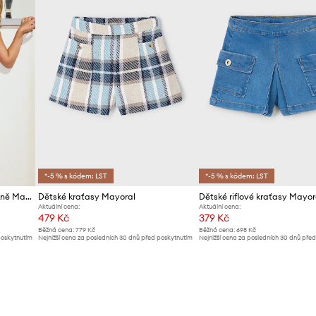
*-5 % s kódem: LST
*-5 % s kódem: LST
Dětská džínová kalhotová sukně Mayoral
Dětské kraťasy Mayoral
Dětské riflové kraťasy Mayor
Aktuální cena:
Aktuální cena:
479 Kč
379 Kč
Běžná cena:
779 Kč
Běžná cena:
698 Kč
poskytnutím
Nejnižší cena za posledních 30 dnů před poskytnutím
Nejnižší cena za posledních 30 dnů pře
slevy:
509 Kč
slevy:
399 Kč