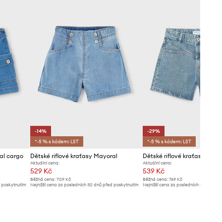
-14%
-29%
*-5 % s kódem: LST
*-5 % s kódem: LST
al cargo
Dětské riflové kraťasy Mayoral
Dětské riflové kraťasy Mayo
Aktuální cena:
Aktuální cena:
529 Kč
539 Kč
Běžná cena:
709 Kč
Běžná cena:
769 Kč
d poskytnutím
Nejnižší cena za posledních 30 dnů před poskytnutím
Nejnižší cena za posledních 30 dnů př
slevy:
619 Kč
slevy:
769 Kč