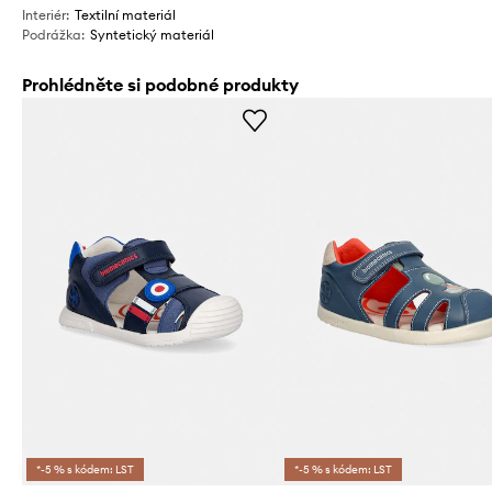
Interiér
:
Textilní materiál
Podrážka
:
Syntetický materiál
Prohlédněte si podobné produkty
*-5 % s kódem: LST
*-5 % s kódem: LST