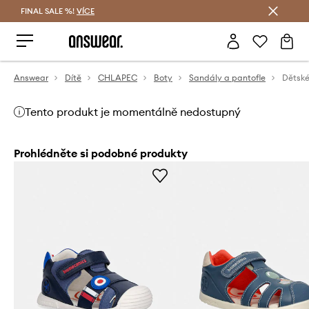
FINAL SALE %!
VÍCE
Ušetřete s Answear Club
Answear
Dítě
CHLAPEC
Boty
Sandály a pantofle
Dětské
Tento produkt je momentálně nedostupný
Prohlédněte si podobné produkty