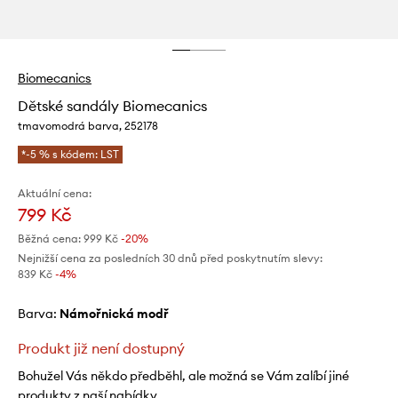
Biomecanics
Dětské sandály Biomecanics
tmavomodrá barva, 252178
*-5 % s kódem: LST
Aktuální cena:
799 Kč
Běžná cena:
999 Kč
-20%
Nejnižší cena za posledních 30 dnů před poskytnutím slevy:
839 Kč
 -4%
Barva:
námořnická modř
Produkt již není dostupný
Bohužel Vás někdo předběhl, ale možná se Vám zalíbí jiné
produkty z naší nabídky.