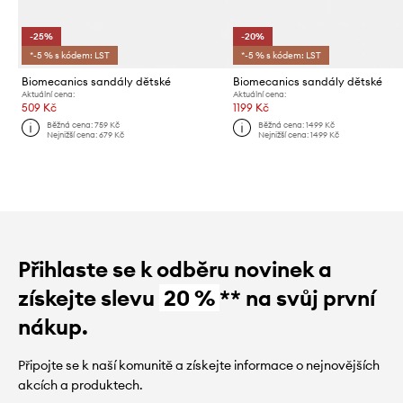
-25%
-20%
*-5 % s kódem: LST
*-5 % s kódem: LST
Biomecanics sandály dětské
Biomecanics sandály dětské
Aktuální cena:
Aktuální cena:
509 Kč
1199 Kč
Běžná cena:
759 Kč
Běžná cena:
1499 Kč
Nejnižší cena:
679 Kč
Nejnižší cena:
1499 Kč
Přihlaste se k odběru novinek a
získejte slevu
20 %
** na svůj první
nákup.
Připojte se k naší komunitě a získejte informace o nejnovějších
akcích a produktech.