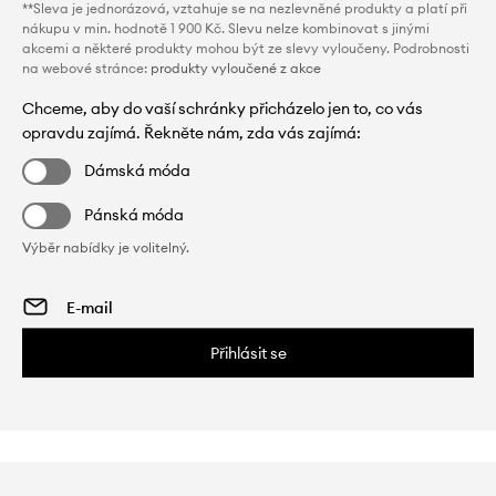
**Sleva je jednorázová, vztahuje se na nezlevněné produkty a platí při
nákupu v min. hodnotě 1 900 Kč. Slevu nelze kombinovat s jinými
akcemi a některé produkty mohou být ze slevy vyloučeny. Podrobnosti
na webové stránce:
produkty vyloučené z akce
Chceme, aby do vaší schránky přicházelo jen to, co vás
opravdu zajímá. Řekněte nám, zda vás zajímá:
Dámská móda
Pánská móda
Výběr nabídky je volitelný.
Přihlásit se