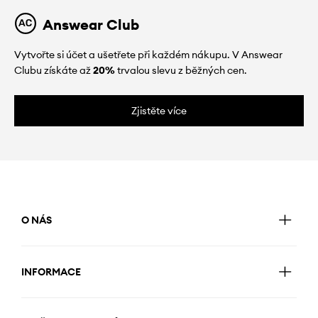
Answear Club
Vytvořte si účet a ušetřete při každém nákupu. V Answear
Clubu získáte až
20%
trvalou slevu z běžných cen.
Zjistěte více
O NÁS
INFORMACE