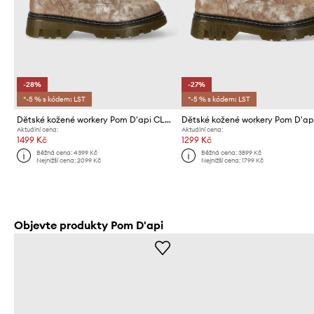
-28%
-27%
*-5 % s kódem: LST
*-5 % s kódem: LST
Dětské kožené workery Pom D'api CLAP RANGER
Aktuální cena:
Aktuální cena:
1499 Kč
1299 Kč
Běžná cena:
4399 Kč
Běžná cena:
3899 Kč
Nejnižší cena:
2099 Kč
Nejnižší cena:
1799 Kč
Objevte produkty Pom D'api