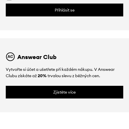
Přihlásit se
Answear Club
Vytvořte si účet a ušetřete při každém nákupu. V Answear
Clubu získáte až
20%
trvalou slevu z běžných cen.
Zjistěte více