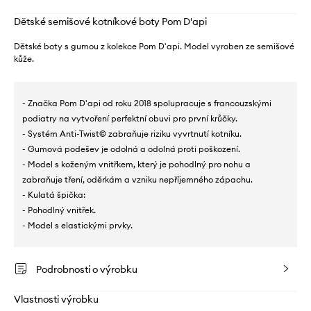
Dětské semišové kotníkové boty Pom D'api
Dětské boty s gumou z kolekce Pom D'api. Model vyroben ze semišové
kůže.
- Značka Pom D'api od roku 2018 spolupracuje s francouzskými
podiatry na vytvoření perfektní obuvi pro první krůčky.
- Systém Anti-Twist© zabraňuje riziku vyvrtnutí kotníku.
- Gumová podešev je odolná a odolná proti poškození.
- Model s koženým vnitřkem, který je pohodlný pro nohu a
zabraňuje tření, oděrkám a vzniku nepříjemného zápachu.
- Kulatá špička:
- Pohodlný vnitřek.
- Model s elastickými prvky.
Podrobnosti o výrobku
Vlastnosti výrobku