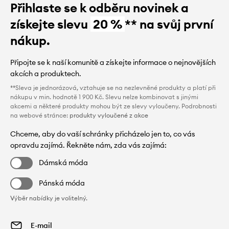
Přihlaste se k odběru novinek a
získejte slevu
20 %
** na svůj první
nákup.
Připojte se k naší komunitě a získejte informace o nejnovějších
akcích a produktech.
**Sleva je jednorázová, vztahuje se na nezlevněné produkty a platí při
nákupu v min. hodnotě 1 900 Kč. Slevu nelze kombinovat s jinými
akcemi a některé produkty mohou být ze slevy vyloučeny. Podrobnosti
na webové stránce:
produkty vyloučené z akce
Chceme, aby do vaší schránky přicházelo jen to, co vás
opravdu zajímá. Řekněte nám, zda vás zajímá:
Dámská móda
Pánská móda
Výběr nabídky je volitelný.