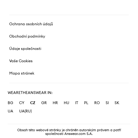
Ochrana osobních údajů
Obchodní podmínky
Údaje společnosti
Vaše Cookies
Mapa stránek
WEARETHEANSWEAR IN:
BG
CY
CZ
GR
HR
HU
IT
PL
RO
SI
SK
UA
UA(RU)
Obsah této webové stránky je chráněn autorským právem a patří
společnosti Answear.com S.A.