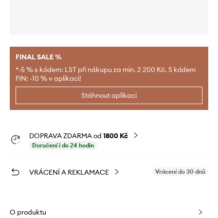
FINAL SALE %
*-5 % s kódem: LST při nákupu za min. 2 200 Kč. S kódem
FIN: -10 % v aplikaci!
Stáhnout aplikaci
DOPRAVA ZDARMA od
1800 Kč
Doručení i do 24 hodin
VRÁCENÍ A REKLAMACE
Vrácení do 30 dnů
O produktu