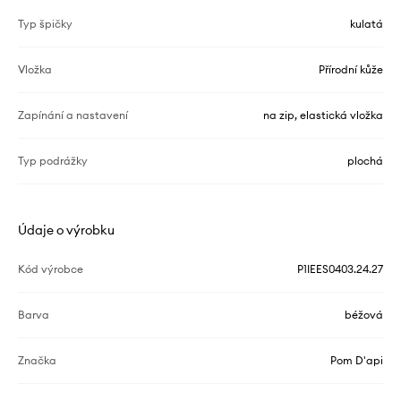
Typ špičky
kulatá
Vložka
Přírodní kůže
Zapínání a nastavení
na zip, elastická vložka
Typ podrážky
plochá
Údaje o výrobku
Kód výrobce
P1IEES0403.24.27
Barva
béžová
Značka
Pom D'api