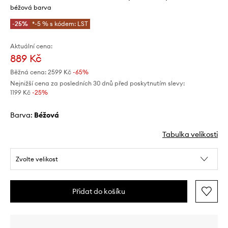
béžová barva
-25%
*-5 % s kódem: LST
Aktuální cena:
889 Kč
Běžná cena:
2599 Kč
-65%
Nejnižší cena za posledních 30 dnů před poskytnutím slevy:
1199 Kč
 -25%
Barva:
béžová
Tabulka velikosti
Zvolte velikost
Přidat do košíku