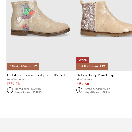
-23%
*-10 % s kódem: LST
*-5 % s kódem: LST
Dětské semišové boty Pom D'api CITY COLIBRI
Dětské boty Pom D'api
Aktuální cena:
Aktuální cena:
1999 Kč
1069 Kč
Běžná cena:
3599 Kč
Běžná cena:
3099 Kč
Nejnižší cena:
2099 Kč
Nejnižší cena:
1399 Kč